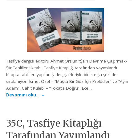
Tasfiye dergisi editörü Ahmet Örs’ün “Şairi Devrime Çağırmak-
Şiir Tahlilleri” kitabı, Tasfiye Kitaplığı tarafından yayımlandı.
Kitapta tahlilleri yapılan şiirler, şairleriyle birlikte şu şekilde
sıralanıyor: İsmet Özel – “Muş’ta Bir Güz İçin Prelüdler” ve “Aynı
Adam”, Cahit Külebi – “Tokat’a Doğru”, Ece…
Devamını oku…
→
35C, Tasfiye Kitaplığı
Tarafından Yayımlandı