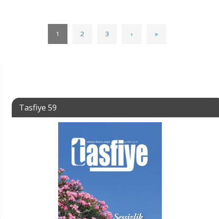
1
2
3
›
»
Tasfiye 59