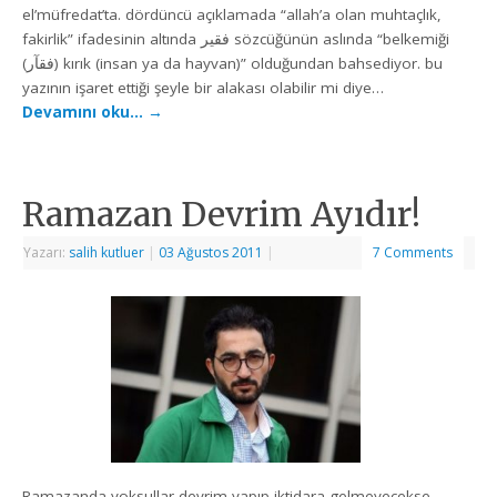
el’müfredat’ta. dördüncü açıklamada “allah’a olan muhtaçlık,
fakirlik” ifadesinin altında فقير sözcüğünün aslında “belkemiği
(فقآر) kırık (insan ya da hayvan)” olduğundan bahsediyor. bu
yazının işaret ettiği şeyle bir alakası olabilir mi diye…
Devamını oku…
→
Ramazan Devrim Ayıdır!
Yazarı:
salih kutluer
|
03 Ağustos 2011
|
7 Comments
Ramazanda yoksullar devrim yapıp iktidara gelmeyecekse,