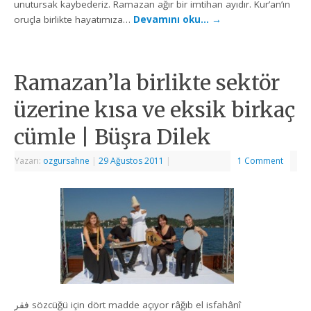
unutursak kaybederiz. Ramazan ağır bir imtihan ayıdır. Kur’an’ın
oruçla birlikte hayatımıza…
Devamını oku…
→
Ramazan’la birlikte sektör
üzerine kısa ve eksik birkaç
cümle | Büşra Dilek
Yazarı:
ozgursahne
|
29 Ağustos 2011
|
1 Comment
فقر sözcüğü için dört madde açıyor râğıb el isfahânî