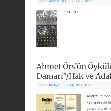
Yazarı:
Ahmet Örs
|
23 Eylül 2021
|
ZİNCİRLİ
Ahmet Örs’ün Öyküle
Damarı”/Hak ve Adale
Yazarı:
tasfiye
|
09 Ağustos 2021
|
Adalet ve edeb
kavramın da hay
çelişki arz et