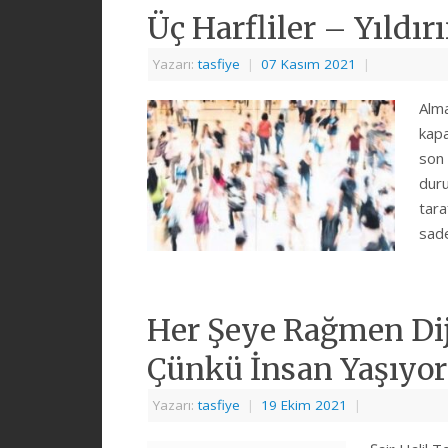
Üç Harfliler – Yıldı
Yazarı:
tasfiye
|
07 Kasım 2021
|
Alma
kap
son 
duru
tara
sad
Her Şeye Rağmen Dij
Çünkü İnsan Yaşıyor
Yazarı:
tasfiye
|
19 Ekim 2021
|