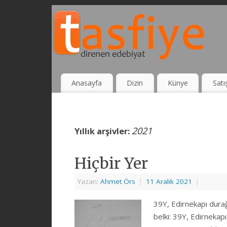
Anasayfa
Dizin
Künye
Satı
2021
Yıllık arşivler:
Hiçbir Yer
Yazarı:
Ahmet Örs
|
11 Aralık 2021
|
39Y, Edirnekapı durağı
belki: 39Y, Edirnekapı