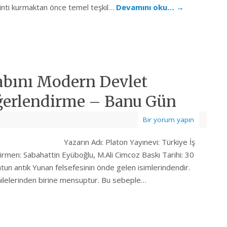
linti kurmaktan önce temel teşkil…
Devamını oku…
→
tabını Modern Devlet
Değerlendirme – Banu Gün
Bir yorum yapın
 Yazarın Adı: Platon Yayınevi: Türkiye İş
virmen: Sabahattin Eyüboğlu, M.Ali Cimcoz Baskı Tarihi: 30
un antik Yunan felsefesinin önde gelen isimlerindendir.
ailelerinden birine mensuptur. Bu sebeple…