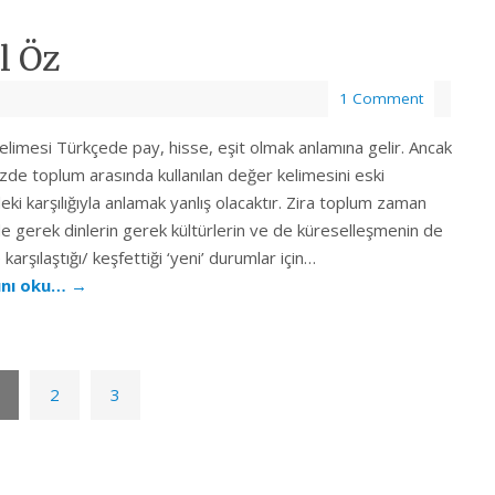
l Öz
1 Comment
limesi Türkçede pay, hisse, eşit olmak anlamına gelir. Ancak
de toplum arasında kullanılan değer kelimesini eski
ki karşılığıyla anlamak yanlış olacaktır. Zira toplum zaman
de gerek dinlerin gerek kültürlerin ve de küreselleşmenin de
 karşılaştığı/ keşfettiği ‘yeni’ durumlar için…
nı oku…
→
2
3