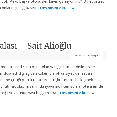
 yok. Peki, başka otobüsler kavis çizmiyor mu? Bilmiyorum.
a onların çizdiği kavisi…
Devamını oku…
→
alası – Sait Alioğlu
Bir yorum yapın
nesi insandır. Bu özne olan varlığın isimlendirilmesine
a, iddia edildiği açıdan köken olarak ünsiyet ve nisyan
n öne çıktığı görülür. ‘Ünsiyet’ ilişki kurmak; halleşmek,
e unutmak olup, insanın dünyaya indikten sonra, öte âlemde
rdiği sözü unutması bağlamında…
Devamını oku…
→