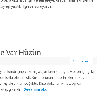
Toprak’la okumaya, şiir ve felsefeye, oradan anlam krizlerine
öyleşi yaptık. İlginize sunuyoruz.
de Var Hüzün
1 Comment
ına, kendi içine çekilmiş akşamların şehriydi. Gösterişli, çirkin
eri istila etmemişti. Kürt sorununun derin izleri tazeydi,
cü, kış akşamları soğuktu. Dişe dokunur bir kitapçı da
e-kitapçı vardı…
Devamını oku…
→