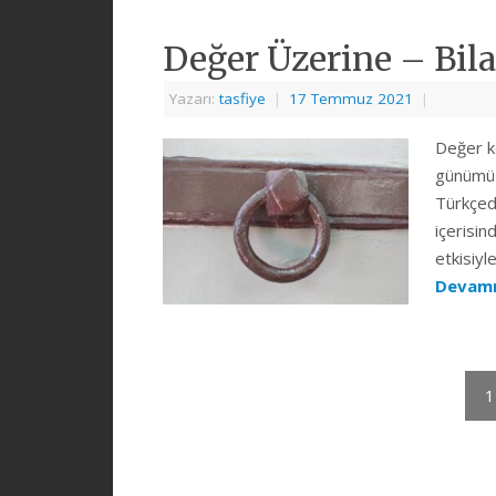
Değer Üzerine – Bila
Yazarı:
tasfiye
|
17 Temmuz 2021
|
Değer ke
günümüz
Türkçede
içerisin
etkisiyle
Devamı
1