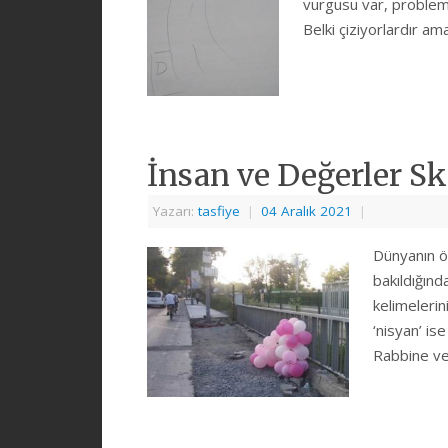
vurgusu var, problem
Belki çiziyorlardır am
İnsan ve Değerler Sk
Yazarı:
tasfiye
|
04 Aralık 2021
|
Dünyanın öz
bakıldığınd
kelimelerini
‘nisyan’ is
Rabbine ve