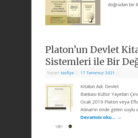
doğrudan bir i
Platon’un Devlet Ki
Sistemleri ile Bir 
Yazarı:
tasfiye
|
17 Temmuz 2021
|
Kitabın Adı: Devlet
Bankası Kültür Yayınları Çe
Ocak 2019 Platon veya Eflat
Atinan’ın önde gelen soylu 
Devamını oku…
→