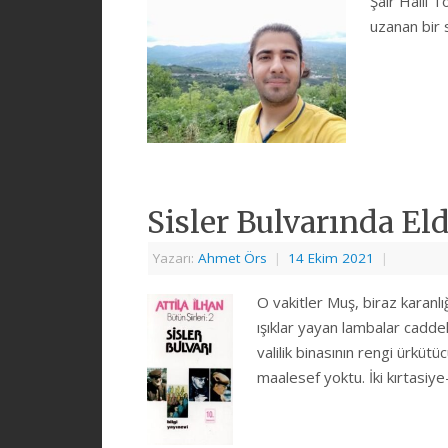
Şair Halil 
uzanan bir s
Sisler Bulvarında El
Yazarı:
Ahmet Örs
|
14 Ekim 2021
|
O vakitler Muş, biraz karanlığ
ışıklar yayan lambalar caddel
valilik binasının rengi ürkütü
maalesef yoktu. İki kırtasiy