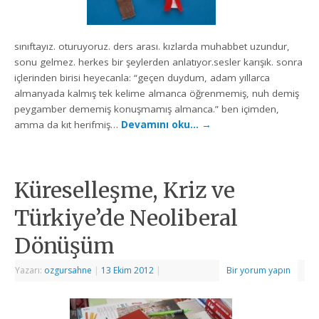
sınıftayız. oturuyoruz. ders arası. kızlarda muhabbet uzundur,
sonu gelmez. herkes bir şeylerden anlatıyor.sesler karışık. sonra
içlerinden birisi heyecanla: “geçen duydum, adam yıllarca
almanyada kalmış tek kelime almanca öğrenmemiş, nuh demiş
peygamber dememiş konuşmamış almanca.” ben içimden,
amma da kıt herifmiş…
Devamını oku…
→
Küreselleşme, Kriz ve
Türkiye’de Neoliberal
Dönüşüm
Yazarı:
ozgursahne
|
13 Ekim 2012
|
Bir yorum yapın