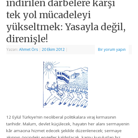
indirilen darbelere karşı
tek yol mücadeleyi
yükseltmek: Yasayla değil,
direnişle!
Yazarı:
Ahmet Örs
|
20 Ekim 2012
|
Bir yorum yapın
12 Eylül Türkiye’nin neoliberal politikalara viraj kırmasının
tarihidir. Malum, devlet küçülecek, hayatın her alanı sermayenin
kâr amacına hizmet edecek şekilde düzenlenecek; sermaye
akışının önündeki engeller kaldırılacak, kamu kuruluşları hız