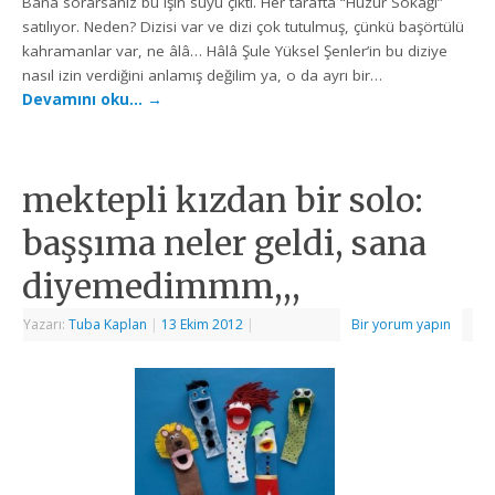
Bana sorarsanız bu işin suyu çıktı. Her tarafta “Huzur Sokağı”
satılıyor. Neden? Dizisi var ve dizi çok tutulmuş, çünkü başörtülü
kahramanlar var, ne âlâ… Hâlâ Şule Yüksel Şenler’in bu diziye
nasıl izin verdiğini anlamış değilim ya, o da ayrı bir…
Devamını oku…
→
mektepli kızdan bir solo:
başşıma neler geldi, sana
diyemedimmm,,,
Yazarı:
Tuba Kaplan
|
13 Ekim 2012
|
Bir yorum yapın