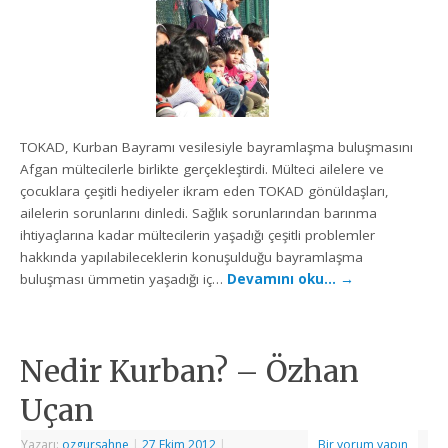
TOKAD, Kurban Bayramı vesilesiyle bayramlaşma buluşmasını
Afgan mültecilerle birlikte gerçekleştirdi. Mülteci ailelere ve
çocuklara çeşitli hediyeler ikram eden TOKAD gönüldaşları,
ailelerin sorunlarını dinledi. Sağlık sorunlarından barınma
ihtiyaçlarına kadar mültecilerin yaşadığı çeşitli problemler
hakkında yapılabileceklerin konuşulduğu bayramlaşma
buluşması ümmetin yaşadığı iç…
Devamını oku…
→
Nedir Kurban? – Özhan
Uçan
Yazarı:
ozgursahne
|
27 Ekim 2012
|
Bir yorum yapın