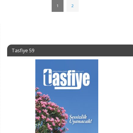
1
2
Tasfiye 59