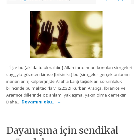
“İşte bu [akılda tutulmalıdır,] Allah tarafından konulan simgeleri
saygıyla gözeten kimse [bilsin ki,] bu [simgeler gerçek anlamını
inananların] kalpler[in]de Allah’a karşı taşıdıkları sorumluluk
bilincinde bulmaktadırlar.” [22:32] Kurban Arapça, İbranice ve
Aramice dillerinde öz anlamı yaklaşma, yakın olma demektir.
Daha…
Devamını oku…
→
Dayanışma için sendikal