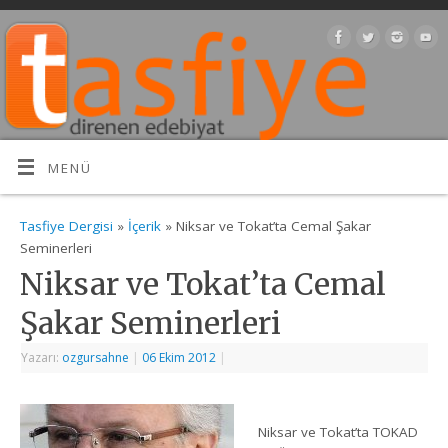
MENÜ
Tasfiye Dergisi
»
İçerik
» Niksar ve Tokat’ta Cemal Şakar
Seminerleri
Niksar ve Tokat’ta Cemal
Şakar Seminerleri
Yazarı:
ozgursahne
|
06 Ekim 2012
|
Niksar ve Tokat’ta TOKAD