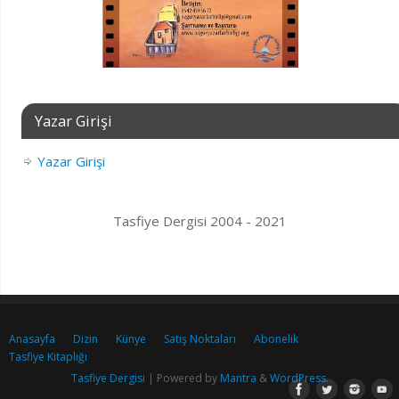
Yazar Girişi
Yazar Girişi
Tasfiye Dergisi 2004 - 2021
Anasayfa
Dizin
Künye
Satış Noktaları
Abonelik
Tasfiye Kitaplığı
Tasfiye Dergisi
| Powered by
Mantra
&
WordPress.