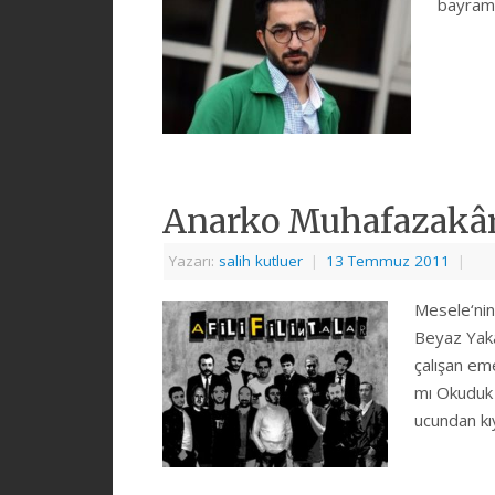
bayram
Anarko Muhafazakâr
Yazarı:
salih kutluer
|
13 Temmuz 2011
|
Mesele‘nin
Beyaz Yakal
çalışan em
mı Okuduk 
ucundan k