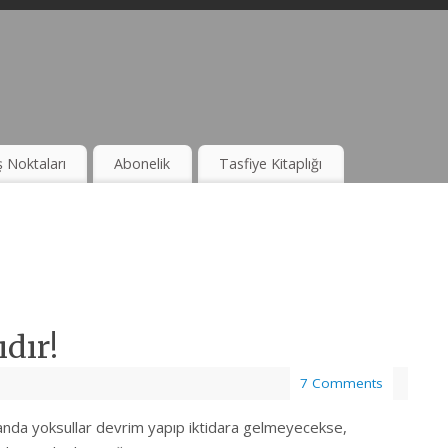
ş Noktaları
Abonelik
Tasfiye Kitaplığı
dır!
7 Comments
da yoksullar devrim yapıp iktidara gelmeyecekse,