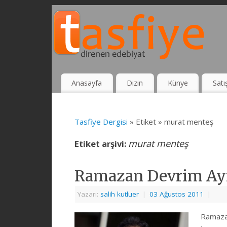
Anasayfa
Dizin
Künye
Satı
Tasfiye Dergisi
» Etiket » murat menteş
murat menteş
Etiket arşivi:
Ramazan Devrim Ayı
Yazarı:
salih kutluer
|
03 Ağustos 2011
|
Ramazan