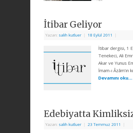
İtibar Geliyor
Yazarı:
salih kutluer
|
18 Eylül 2011
|
İtibar dergisi, 1
Tenekeci, Ali Emr
Akar ve Yunus Emr
İmam-ı Âzâm’ın kul
Devamını oku
Edebiyatta Kimliksiz
Yazarı:
salih kutluer
|
23 Temmuz 2011
|