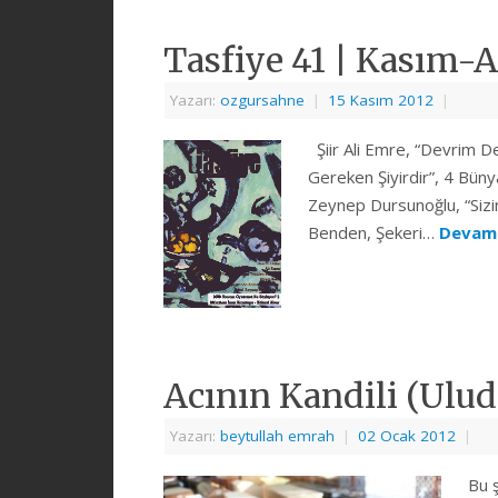
Tasfiye 41 | Kasım-A
Yazarı:
ozgursahne
|
15 Kasım 2012
|
Şiir Ali Emre, “Devrim De
Gereken Şiyirdir”, 4 Büny
Zeynep Dursunoğlu, “Sizin
Benden, Şekeri…
Devam
Acının Kandili (Ulud
Yazarı:
beytullah emrah
|
02 Ocak 2012
|
Bu ş