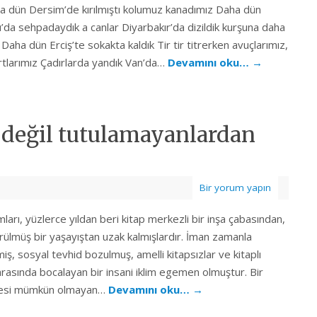
a dün Dersim’de kırılmıştı kolumuz kanadımız Daha dün
’da sehpadaydık a canlar Diyarbakır’da dizildik kurşuna daha
Daha dün Erciş’te sokakta kaldık Tir tir titrerken avuçlarımız,
rtlarımız Çadırlarda yandık Van’da…
Devamını oku…
→
değil tutulamayanlardan
Bir yorum yapın
arı, yüzlerce yıldan beri kitap merkezli bir inşa çabasından,
örülmüş bir yaşayıştan uzak kalmışlardır. İman zamanla
iş, sosyal tevhid bozulmuş, amelli kitapsızlar ve kitaplı
arasında bocalayan bir insani iklim egemen olmuştur. Bir
mesi mümkün olmayan…
Devamını oku…
→