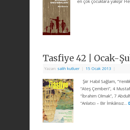
en çok çocuklara yakışır He
Tasfiye 42 | Ocak-Şu
Yazarı:
salih kutluer
|
15 Ocak 2013
|
Şiir Habil Sağlam, “Yenil
“Ateş Çemberi”, 4 Mustafa
“İbrahim Olmak”, 7 Abdul
“Anlatıcı – Bir İmkânsız…