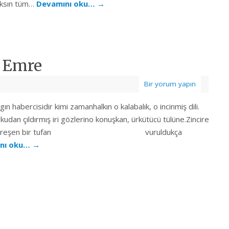
aksın tüm…
Devamını oku…
→
i Emre
Bir yorum yapın
n habercisidir kimi zamanhalkın o kalabalık, o incinmiş dili.
udan çıldırmış iri gözlerino konuşkan, ürkütücü tülüne.Zincire
çeperleri depreşen bir tufan vuruldukça
nı oku…
→