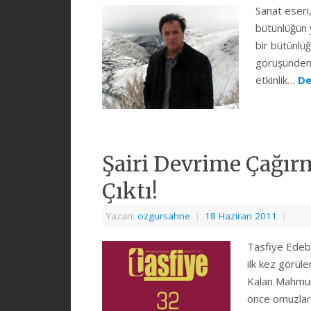
Sanat eseri,
bütünlüğün y
bir bütünlü
görüşünden b
etkinlik…
De
Şairi Devrime Çağırm
Çıktı!
Yazarı:
ozgursahne
|
18 Haziran 2011
|
Tasfiye Edebi
ilk kez görüle
Kalan Mahmur Ç
önce omuzları