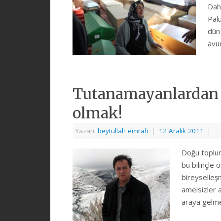
Dah
Palu
dün 
avu
Tutanamayanlardan 
olmak!
Yazarı:
beytullah emrah
|
12 Aralık 2011
|
Doğu topluml
bu bilinçle 
bireyselleşm
amelsizler 
araya gel