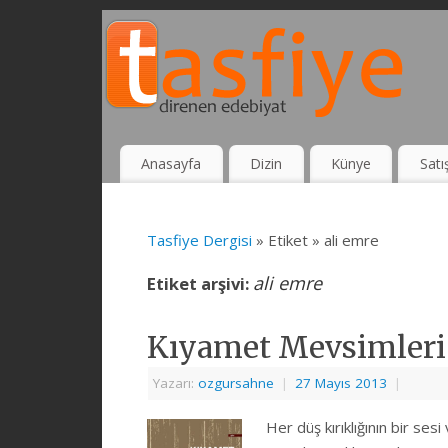
Anasayfa
Dizin
Künye
Satı
Tasfiye Dergisi
» Etiket » ali emre
ali emre
Etiket arşivi:
Kıyamet Mevsimleri
Yazarı:
ozgursahne
|
27 Mayıs 2013
|
Her düş kırıklığının bir se