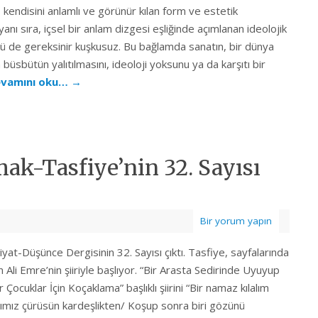
 kendisini anlamlı ve görünür kılan form ve estetik
anı sıra, içsel bir anlam dizgesi eşliğinde açımlanan ideolojik
ğü de gereksinir kuşkusuz. Bu bağlamda sanatın, bir dünya
üsbütün yalıtılmasını, ideoloji yoksunu ya da karşıtı bir
vamını oku…
→
ak-Tasfiye’nin 32. Sayısı
Bir yorum yapın
yat-Düşünce Dergisinin 32. Sayısı çıktı. Tasfiye, sayfalarında
n Ali Emre’nin şiiriyle başlıyor. “Bir Arasta Sedirinde Uyuyup
ocuklar İçin Koçaklama” başlıklı şiirini “Bir namaz kılalım
mız çürüsün kardeşlikten/ Koşup sonra biri gözünü