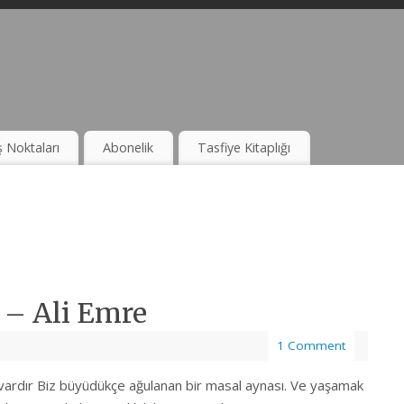
ş Noktaları
Abonelik
Tasfiye Kitaplığı
 – Ali Emre
1 Comment
si vardır Biz büyüdükçe ağulanan bir masal aynası. Ve yaşamak