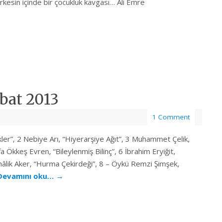
rkesin içinde bir çocukluk kavgası… Ali Emre
bat 2013
1 Comment
ikler”, 2 Nebiye Arı, “Hiyerarşiye Ağıt”, 3 Muhammet Çelik,
 Ökkeş Evren, “Bileylenmiş Bilinç”, 6 İbrahim Eryiğit,
hâlik Aker, “Hurma Çekirdeği”, 8 – Öykü Remzi Şimşek,
Devamını oku…
→