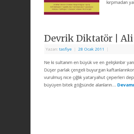
kırpmadan y
Devrik Diktatör | Al
Yazarı:
tasfiye
|
28 Ocak 2011
|
Ne ki sultanım en büyük ve en gelişkinbir yangı
Düşer parlak çengeli buyurgan kaftanlarınkork
vurulmuş nice çığlık yataryahut 
büyüyen bitek göğsünde alanların….
Devamı