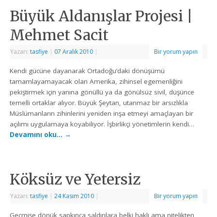
Büyük Aldanışlar Projesi |
Mehmet Sacit
Yazarı:
tasfiye
|
07 Aralık 2010
|
Bir yorum yapın
Kendi gücüne dayanarak Ortadoğu’daki dönüşümü
tamamlayamayacak olan Amerika, zihinsel egemenliğini
pekiştirmek için yanına gönüllü ya da gönülsüz sivil, düşünce
temelli ortaklar alıyor. Büyük Şeytan, utanmaz bir arsızlıkla
Müslümanların zihinlerini yeniden inşa etmeyi amaçlayan bir
açılımı uygulamaya koyabiliyor. İşbirlikçi yönetimlerin kendi…
Devamını oku…
→
Köksüz ve Yetersiz
Yazarı:
tasfiye
|
24 Kasım 2010
|
Bir yorum yapın
Geçmişe dönük sapkınca saldırılara belki haklı ama nitelikten