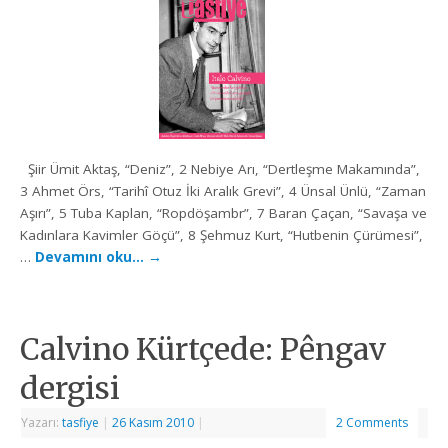
Şiir Ümit Aktaş, “Deniz”, 2 Nebiye Arı, “Dertleşme Makamında”,
3 Ahmet Örs, “Tarihî Otuz İki Aralık Grevi”, 4 Ünsal Ünlü, “Zaman
Aşırı”, 5 Tuba Kaplan, “Ropdöşambr”, 7 Baran Çaçan, “Savaşa ve
Kadınlara Kavimler Göçü”, 8 Şehmuz Kurt, “Hutbenin Çürümesi”,
…
Devamını oku…
→
Calvino Kürtçede: Pêngav
dergisi
Yazarı:
tasfiye
|
26 Kasım 2010
|
2 Comments