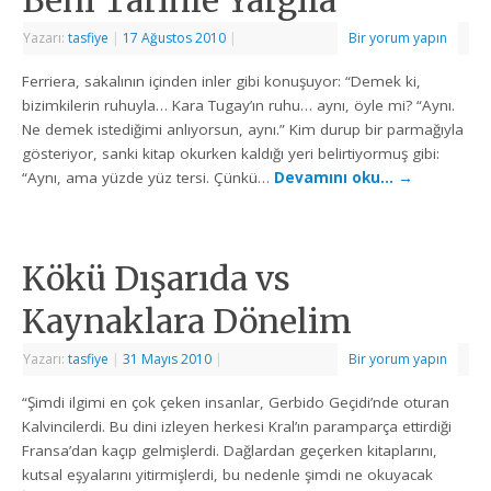
Yazarı:
tasfiye
|
17 Ağustos 2010
|
Bir yorum yapın
Ferriera, sakalının içinden inler gibi konuşuyor: “Demek ki,
bizimkilerin ruhuyla… Kara Tugay’ın ruhu… aynı, öyle mi? “Aynı.
Ne demek istediğimi anlıyorsun, aynı.” Kim durup bir parmağıyla
gösteriyor, sanki kitap okurken kaldığı yeri belirtiyormuş gibi:
“Aynı, ama yüzde yüz tersi. Çünkü…
Devamını oku…
→
Kökü Dışarıda vs
Kaynaklara Dönelim
Yazarı:
tasfiye
|
31 Mayıs 2010
|
Bir yorum yapın
“Şimdi ilgimi en çok çeken insanlar, Gerbido Geçidi’nde oturan
Kalvincilerdi. Bu dini izleyen herkesi Kral’ın paramparça ettirdiği
Fransa’dan kaçıp gelmişlerdi. Dağlardan geçerken kitaplarını,
kutsal eşyalarını yitirmişlerdi, bu nedenle şimdi ne okuyacak