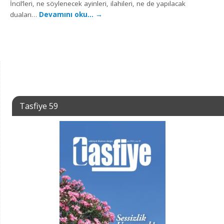
İncil’leri, ne söylenecek ayinleri, ilahileri, ne de yapılacak
duaları…
Devamını oku…
→
Tasfiye 59