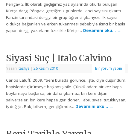
Pêngav 2 İlk olarak geçtiğimiz yaz aylarında okurla buluşan
Kürtçe dergi Pêngav, geçtiğimiz günlerde ikinci sayısını çıkarttı.
Fanzin tarzındaki dergiyi bir grup öğrenci çıkarıyor. İlk sayısı
oldukça beğenilen ve erken tükenmesi sebebiyle ikinci bir baskı
yapan dergi, yazarların özellikle Kürtçe…
Devamını oku…
→
Siyasi Suç | Italo Calvino
Yazarı:
tasfiye
|
26 Kasım 2010
|
Bir yorum yapın
Carlos Latuff, 2009. “Seni burada görünce, işte, diye düşündüm,
hapislerde çürümeye başlamış bile. Çünkü adam bir kez hapsi
boylamaya başlarsa, bir daha çıkamaz; bin kere dışarı
salıverseler, bin kere hapse geri döner. Tabii, siyasi tutukluysan,
iş değişir. Bak, bilsem, gençliğimde…
Devamını oku…
→
Beni Tarihle Yargıla