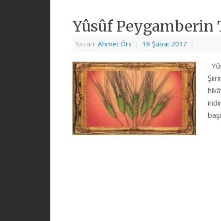
Yûsûf Peygamberin 
Yazarı:
Ahmet Örs
|
19 Şubat 2017
|
Yûs
Şiir
hikâ
indi
baş