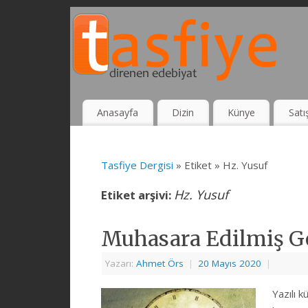
Anasayfa
Dizin
Künye
Satı
Tasfiye Dergisi
» Etiket » Hz. Yusuf
Hz. Yusuf
Etiket arşivi:
Muhasara Edilmiş G
Yazarı:
Ahmet Örs
|
20 Mayıs 2020
|
Yazılı k