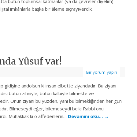
atta bütün toplumsal katmanlar (ya da çevreler diyelim)
ijital imkânlarla başka bir âleme sıçrayıverdik.
nda Yûsuf var!
Bir yorum yapın
p gidişine andolsun ki insan elbette ziyandadır. Bu ziyanı
disi bütün zihniyle, bütün kalbiyle bilmekte ve
dir. Onun ziyanı bu yüzden, yani bu bilmekliğinden her gün
dır. Bilmeseydi eğer, bilemeseydi belki Rabbi onu
lirdi. Muhakkak ki o affedenlerin…
Devamını oku…
→