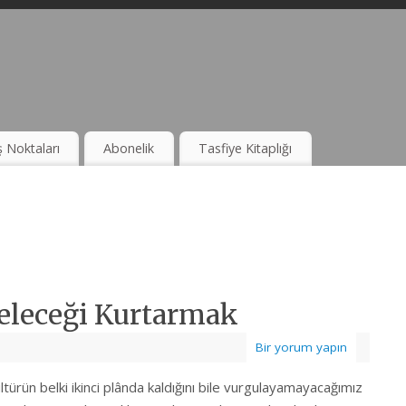
ş Noktaları
Abonelik
Tasfiye Kitaplığı
eleceği Kurtarmak
Bir yorum yapın
ültürün belki ikinci plânda kaldığını bile vurgulayamayacağımız