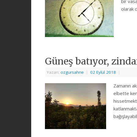
bir vas
olarak d
Güneş batıyor, zinda
Yazarı:
ozgursahne
|
02 Eylül 2018
|
Zamanın akı
elbette ken
hissetmekte
katlanmakta
bağışlayabi