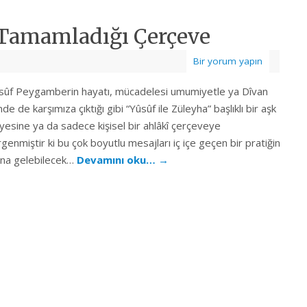
Tamamladığı Çerçeve
Bir yorum yapın
ûf Peygamberin hayatı, mücadelesi umumiyetle ya Dîvan
inde de karşımıza çıktığı gibi “Yûsûf ile Züleyha” başlıklı bir aşk
yesine ya da sadece kişisel bir ahlâkî çerçeveye
rgenmiştir ki bu çok boyutlu mesajları iç içe geçen bir pratiğin
ına gelebilecek…
Devamını oku…
→