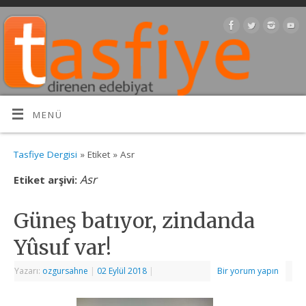
MENÜ
Tasfiye Dergisi
» Etiket » Asr
Asr
Etiket arşivi:
Güneş batıyor, zindanda
Yûsuf var!
Yazarı:
ozgursahne
|
02 Eylül 2018
|
Bir yorum yapın