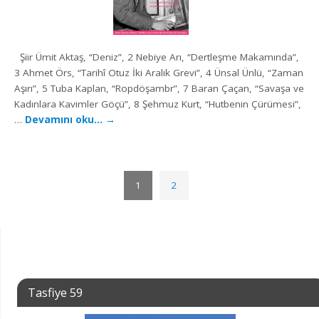
Şiir Ümit Aktaş, “Deniz”, 2 Nebiye Arı, “Dertleşme Makamında”,
3 Ahmet Örs, “Tarihî Otuz İki Aralık Grevi”, 4 Ünsal Ünlü, “Zaman
Aşırı”, 5 Tuba Kaplan, “Ropdöşambr”, 7 Baran Çaçan, “Savaşa ve
Kadınlara Kavimler Göçü”, 8 Şehmuz Kurt, “Hutbenin Çürümesi”,
…
Devamını oku…
→
1
2
Tasfiye 59