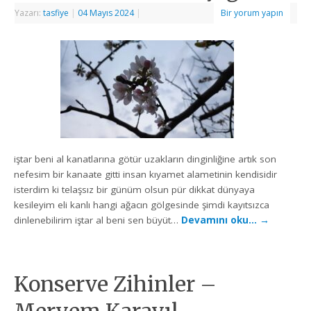
Yazarı:
tasfiye
|
04 Mayıs 2024
|
Bir yorum yapın
iştar beni al kanatlarına götür uzakların dinginliğine artık son
nefesim bir kanaate gitti insan kıyamet alametinin kendisidir
isterdim ki telaşsız bir günüm olsun pür dikkat dünyaya
kesileyim eli kanlı hangi ağacın gölgesinde şimdi kayıtsızca
dinlenebilirim iştar al beni sen büyüt…
Devamını oku…
→
Konserve Zihinler –
Meryem Karayıl