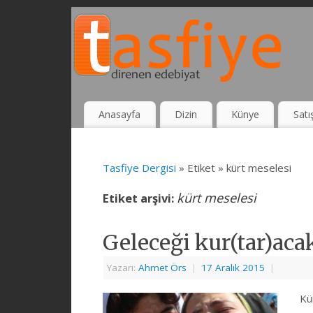
Anasayfa
Dizin
Künye
Satı
Tasfiye Dergisi
» Etiket » kürt meselesi
kürt meselesi
Etiket arşivi:
Geleceği kur(tar)aca
Yazarı:
Ahmet Örs
|
17 Aralık 2015
|
Kür