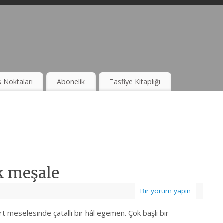
ş Noktaları
Abonelik
Tasfiye Kitaplığı
k meşale
Bir yorum yapın
t meselesinde çatallı bir hâl egemen. Çok başlı bir