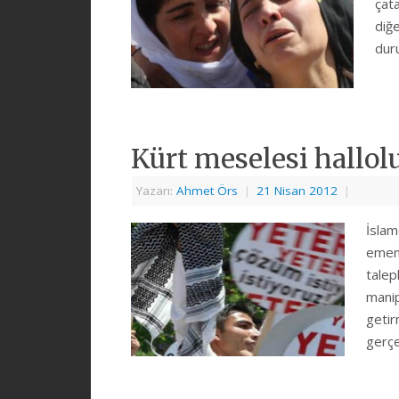
çata
diğ
dur
Kürt meselesi hallo
Yazarı:
Ahmet Örs
|
21 Nisan 2012
|
İslam
emen,
talep
manip
getir
gerçe