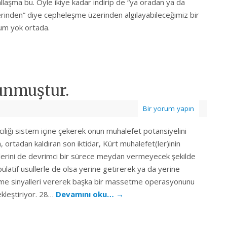
llaşma bu. Öyle ikiye kadar indirip de “ya oradan ya da
erinden” diye cepheleşme üzerinden algılayabileceğimiz bir
um yok ortada.
lunmuştur.
Bir yorum yapın
cılığı sistem içine çekerek onun muhalefet potansiyelini
 ortadan kaldıran son iktidar, Kürt muhalefet(ler)inin
lerini de devrimci bir sürece meydan vermeyecek şekilde
ülatif usullerle de olsa yerine getirerek ya da yerine
me sinyalleri vererek başka bir massetme operasyonunu
kleştiriyor. 28…
Devamını oku…
→