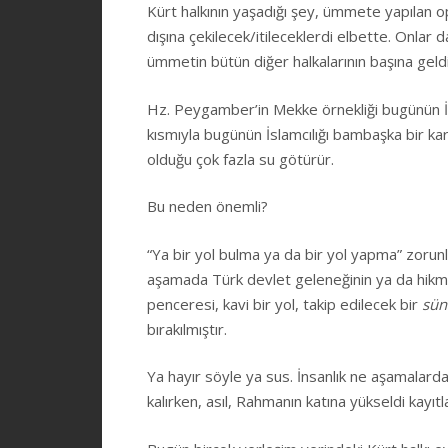
Kürt halkının yaşadığı şey, ümmete yapılan o
dışına çekilecek/itileceklerdi elbette. Onlar 
ümmetin bütün diğer halkalarının başına geldi
Hz. Peygamber’in Mekke örnekliği bugünün İsla
kısmıyla bugünün İslamcılığı bambaşka bir kar
olduğu çok fazla su götürür.
Bu neden önemli?
“Ya bir yol bulma ya da bir yol yapma” zorunl
aşamada Türk devlet geleneğinin ya da hikme
penceresi, kavi bir yol, takip edilecek bir
sün
bırakılmıştır.
Ya hayır söyle ya sus. İnsanlık ne aşamalarda
kalırken, asıl, Rahmanın katına yükseldi kayıtl