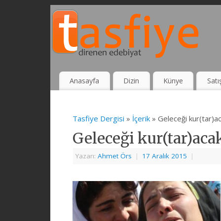
Anasayfa
Dizin
Künye
Satı
Tasfiye Dergisi
»
İçerik
» Geleceği kur(tar)a
Geleceği kur(tar)aca
Yazarı:
Ahmet Örs
|
17 Aralık 2015
|