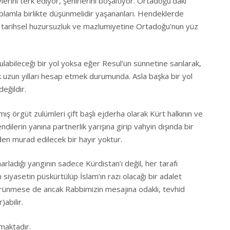
erini terk ediyor, şehirlerini boşaltıyor. Ortadoğu’daki
plamla birlikte düşünmelidir yaşananları. Hendeklerde
ın tarihsel huzursuzluk ve mazlumiyetine Ortadoğu’nun yüz
 bulabileceği bir yol yoksa eğer Resul’ün sünnetine sarılarak,
k uzun yılları hesap etmek durumunda. Asla başka bir yol
eğildir.
ş örgüt zulümleri çift başlı ejderha olarak Kürt halkının ve
ilerin yanına partnerlik yarışına girip vahyin dışında bir
en murad edilecek bir hayır yoktur.
ladığı yangının sadece Kürdistan’ı değil, her tarafı
iyasetin püskürtülüp İslam’ın razı olacağı bir adalet
görünmese de ancak Rabbimizin mesajına odaklı, tevhid
)abilir.
maktadır.