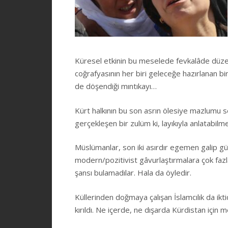
Küresel etkinin bu meselede fevkalâde düz
coğrafyasının her biri geleceğe hazırlanan b
de döşendiği mıntıkayı…
Kürt halkının bu son asrın ölesiye mazlumu seç
gerçekleşen bir zulüm ki, layıkıyla anlatabilm
Müslümanlar, son iki asırdır egemen galip gü
modern/pozitivist gâvurlaştırmalara çok fazla
şansı bulamadılar. Hala da öyledir.
Küllerinden doğmaya çalışan İslamcılık da ik
kırıldı. Ne içerde, ne dışarda Kürdistan için 