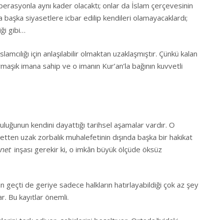
perasyonla aynı kader olacaktı; onlar da İslam çerçevesinin
da başka siyasetlere icbar edilip kendileri olamayacaklardı;
ği gibi…
mcılığı için anlaşılabilir olmaktan uzaklaşmıştır. Çünkü kalan
maşık imana sahip ve o imanın Kur’an’la bağının kuvvetli
uluğunun kendini dayattığı tarihsel aşamalar vardır. O
tten uzak zorbalık muhalefetinin dışında başka bir hakikat
net
inşası gerekir ki, o imkân büyük ölçüde öksüz
n geçti de geriye sadece halkların hatırlayabildiği çok az şey
ar. Bu kayıtlar önemli.