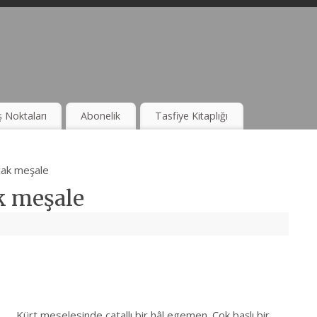
ş Noktaları
Abonelik
Tasfiye Kitaplığı
cak meşale
k meşale
Kürt meselesinde çatallı bir hâl egemen. Çok başlı bir