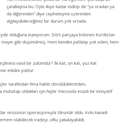
çatallaşma bu. Öyle ikiye kadar indirip de “ya oradan ya
da diğerinden” diye cepheleşme üzerinden
algılayabileceğimiz bir durum yok ortada.
eyde olduğuna inanıyorum. Dört parçaya bölünen Kürdistan
ir mayın gibi düşünülmüş. Hem kendini patlatıp yok eden, hem
ilmesi nasıl bir zulümdür? İki kat, on kat, yüz kat
enin imkânı yoktur.
çler tarafından fena halde dövüldüklerinden,
 muhatap oldukları için hiçbir mevzuda esaslı bir inisiyatif
tidar virüsünün operasyonuyla târumâr oldu. Kolu kanadı
merhem olabilecek iradeyi, ufku yakalayabildi.