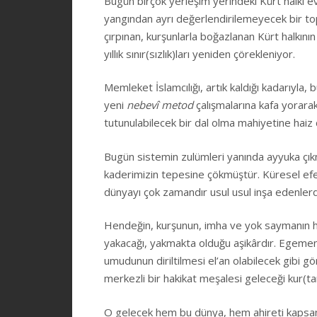
Bugün birçok yerleşim yerindeki Kürt halkı evl
yangından ayrı değerlendirilemeyecek bir to
çırpınan, kurşunlarla boğazlanan Kürt halkın
yıllık sınır(sızlık)ları yeniden çörekleniyor.
Memleket İslamcılığı, artık kaldığı kadarıyla,
yeni
nebevî metod
çalışmalarına kafa yorara
tutunulabilecek bir dal olma mahiyetine haiz d
Bugün sistemin zulümleri yanında ayyuka çıkmı
kaderimizin tepesine çökmüştür. Küresel efend
dünyayı çok zamandır usul usul inşa edenlerd
Hendeğin, kurşunun, imha ve yok saymanın har
yakacağı, yakmakta olduğu aşikârdır. Egemen s
umudunun diriltilmesi el’an olabilecek gibi 
merkezli bir hakikat meşalesi geleceği kur(tar
O gelecek hem bu dünya, hem ahireti kapsa