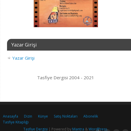
Yazar Girişi
Yazar Girişi
Tasfiye Dergisi 2004 - 2021
Anasayfa
Dizin
Künye
Satış Noktaları
Abonelik
Tasfiye Kitaplığı
Tasfiye Dergisi
| Powered by
Mantra
&
WordPress.