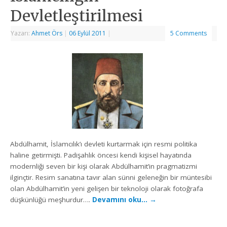
Devletleştirilmesi
Yazarı:
Ahmet Örs
|
06 Eylül 2011
|
5 Comments
Abdülhamit, İslamcılık’ı devleti kurtarmak için resmi politika
haline getirmişti. Padişahlık öncesi kendi kişisel hayatında
modernliği seven bir kişi olarak Abdülhamit’in pragmatizmi
ilginçtir. Resim sanatına tavır alan sünni geleneğin bir müntesibi
olan Abdülhamit’in yeni gelişen bir teknoloji olarak fotoğrafa
düşkünlüğü meşhurdur….
Devamını oku…
→