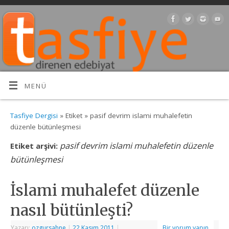
MENÜ
Tasfiye Dergisi
» Etiket » pasif devrim islami muhalefetin
düzenle bütünleşmesi
pasif devrim islami muhalefetin düzenle
Etiket arşivi:
bütünleşmesi
İslami muhalefet düzenle
nasıl bütünleşti?
Yazarı:
ozgursahne
|
22 Kasım 2011
|
Bir yorum yapın