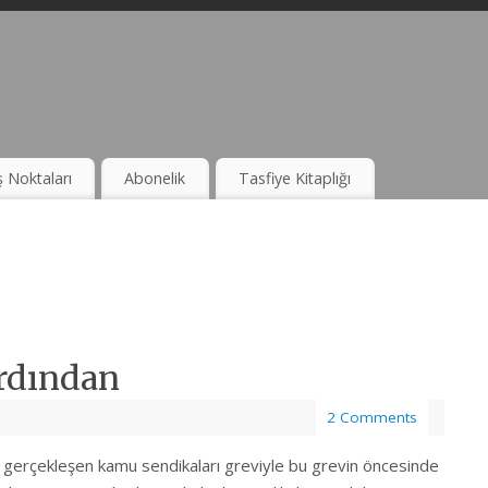
ş Noktaları
Abonelik
Tasfiye Kitaplığı
rdından
2 Comments
 gerçekleşen kamu sendikaları greviyle bu grevin öncesinde