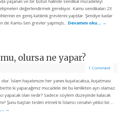
da yaşanan ve bir bütün halinde sendikal mücadeleyi
elişmeleri değerlendirmek gerekiyor. Kamu sendikaları 23
hlerinin en geniş katılımlı grevlerini yaptılar. Şimdiye kadar
n de Kamu-Sen grevler yapmıştı…
Devamını oku…
→
 mu, olursa ne yapar?
1 Comment
 olur. İslam hayatımızın her yanını kuşatacaksa, kuşatması
lbette ki yapacağımız mücadele de bu kimlikten ayrı olamaz.
mcı yapacak olan nedir? Sadece söylem düzeyinde kalacak
mı? Şunu baştan teslim etmeli ki İslamcı cenahın yıldızı bir…
u…
→