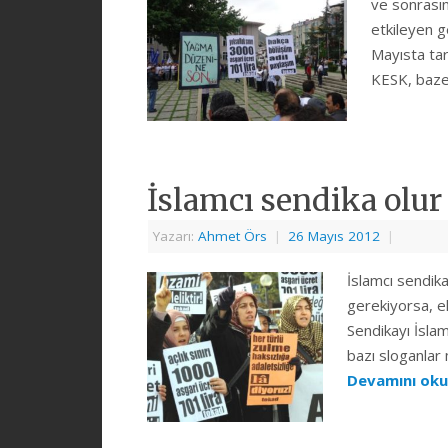
ve sonrasın
etkileyen g
Mayısta tari
KESK, baze
İslamcı sendika olur
Yazarı:
Ahmet Örs
|
26 Mayıs 2012
|
İslamcı sendika
gerekiyorsa, e
Sendikayı İsla
bazı sloganlar 
Devamını ok