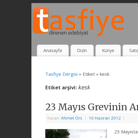
Anasayfa
Dizin
Künye
Satı
Tasfiye Dergisi
» Etiket » kesk
kesk
Etiket arşivi:
23 Mayıs Grevinin A
Yazarı:
Ahmet Örs
|
10 Haziran 2012
|
23 Mayısta