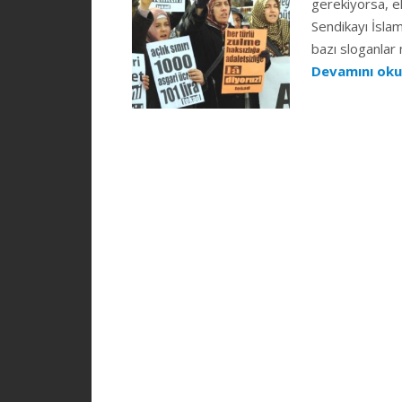
gerekiyorsa, e
Sendikayı İsla
bazı sloganlar 
Devamını ok