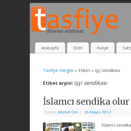
Anasayfa
Dizin
Künye
Satı
Tasfiye Dergisi
» Etiket » işçi sendikası
işçi sendikası
Etiket arşivi:
İslamcı sendika olur
Yazarı:
Ahmet Örs
|
26 Mayıs 2012
|
İslamcı sendika