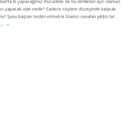
lbette ki yapacağımız mücadele de bu kimlikten ayrı olamaz.
mcı yapacak olan nedir? Sadece söylem düzeyinde kalacak
mı? Şunu baştan teslim etmeli ki İslamcı cenahın yıldızı bir…
u…
→