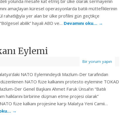
eli yolunda mesafe kat etmiş bir ülke olarak sermayenin
mını amaçlayan küresel operasyonlarda batılı müttefiklerinin
 rahatlığıyla yer alan bir ülke profilini gün geçtikçe
. “Bölgesel abilik” hayali ABD ve…
Devamını oku…
→
kanı Eylemi
Bir yorum yapın
atya’daki NATO Eylemindeydi Mazlum-Der tarafından
 düzenlenen NATO füze kalkanını protesto eylemine TOKAD
 Mazlum-Der Genel Başkanı Ahmet Faruk Ünsal’ın “Batılı
lam halklarını birbirine düşman etme projesi olarak”
 NATO füze kalkanı projesine karşı Malatya Yeni Camii…
 oku…
→