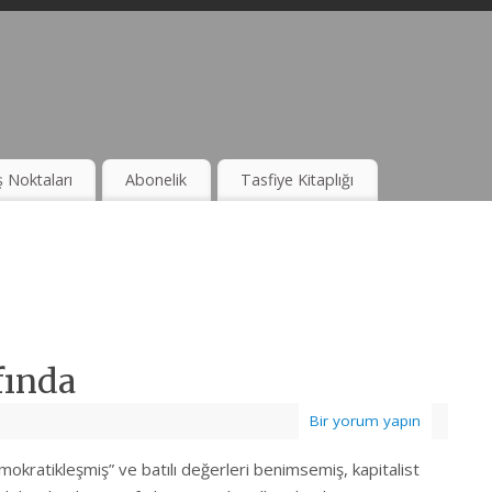
ş Noktaları
Abonelik
Tasfiye Kitaplığı
fında
Bir yorum yapın
okratikleşmiş” ve batılı değerleri benimsemiş, kapitalist