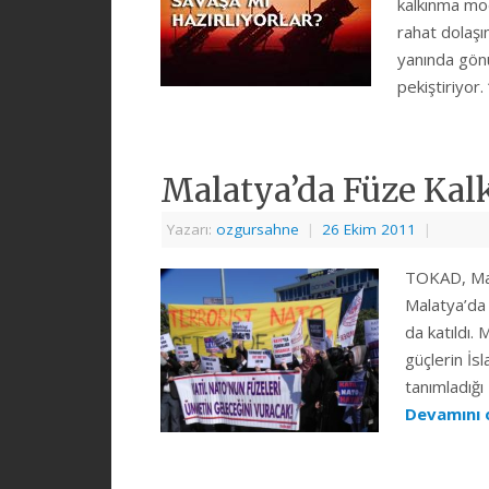
kalkınma mod
rahat dolaşı
yanında gönül
pekiştiriyor
Malatya’da Füze Kal
Yazarı:
ozgursahne
|
26 Ekim 2011
|
TOKAD, Mal
Malatya’da
da katıldı.
güçlerin İs
tanımladığı
Devamını