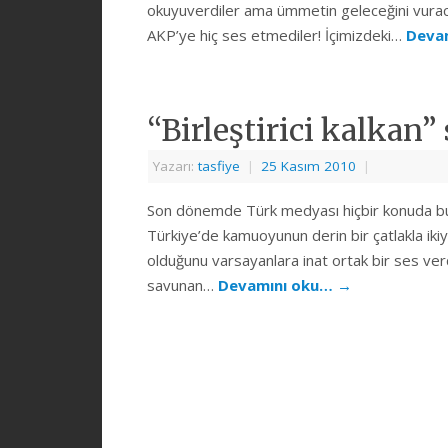
okuyuverdiler ama ümmetin geleceğini vurac
AKP’ye hiç ses etmediler! İçimizdeki…
Deva
“Birleştirici kalkan”
Yazarı:
tasfiye
|
25 Kasım 2010
|
Son dönemde Türk medyası hiçbir konuda bu
Türkiye’de kamuoyunun derin bir çatlakla iki
olduğunu varsayanlara inat ortak bir ses ver
savunan…
Devamını oku…
→