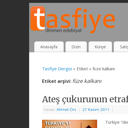
Anasayfa
Dizin
Künye
Satı
Tasfiye Dergisi
» Etiket » füze kalkanı
füze kalkanı
Etiket arşivi:
Ateş çukurunun etra
Yazarı:
Ahmet Örs
|
27 Kasım 2011
|
Türkiye “dem