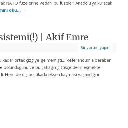
ak NATO füzelerine vedahi bu füzeleri Anadolu’ya kuracak
mını oku…
→
 sistemi(!) | Akif Emre
Bir yorum yapın
 kadar ortak çizgiye gelmemişti… Referandumla beraber
ye bölündüğünü ve bu çatlağın gittikçe derinleşmekte
di. Hem de dış politikada eksen kayması yaşandığını