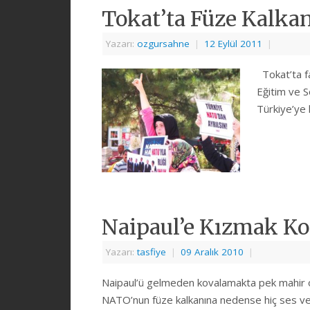
Tokat’ta Füze Kalkan
Yazarı:
ozgursahne
|
12 Eylül 2011
|
Tokat’ta f
Eğitim ve S
Türkiye’ye 
Naipaul’e Kızmak Kol
Yazarı:
tasfiye
|
09 Aralık 2010
|
Naipaul’ü gelmeden kovalamakta pek mahir ola
NATO’nun füze kalkanına nedense hiç ses v