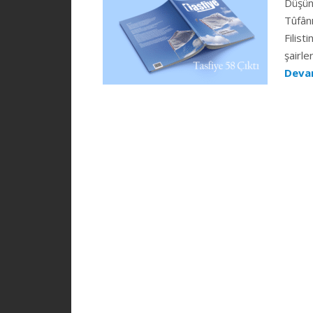
Düşünc
Tûfânı
Filist
şairle
Deva