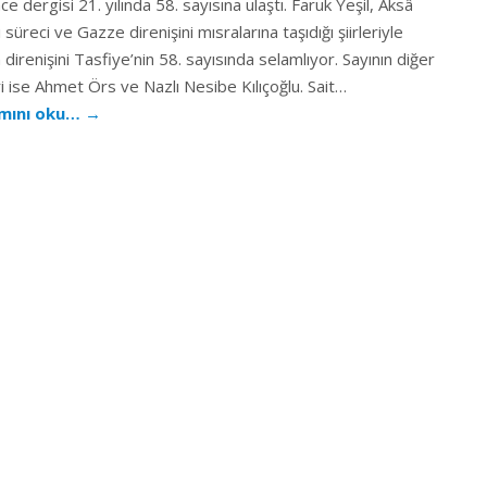
e dergisi 21. yılında 58. sayısına ulaştı. Faruk Yeşil, Aksâ
 süreci ve Gazze direnişini mısralarına taşıdığı şiirleriyle
in direnişini Tasfiye’nin 58. sayısında selamlıyor. Sayının diğer
ri ise Ahmet Örs ve Nazlı Nesibe Kılıçoğlu. Sait…
mını oku…
→