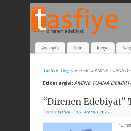
Anasayfa
Dizin
Künye
Satı
Tasfiye Dergisi
» Etiket » AMİNE TUANA D
AMİNE TUANA DEMİRT
Etiket arşivi:
“Direnen Edebiyat” Ta
Yazarı:
tasfiye
|
15 Temmuz 2025
|
“Dire