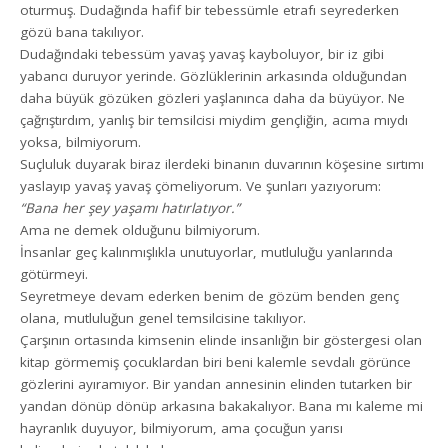
oturmuş. Dudağında hafif bir tebessümle etrafı seyrederken
gözü bana takılıyor.
Dudağındaki tebessüm yavaş yavaş kayboluyor, bir iz gibi
yabancı duruyor yerinde. Gözlüklerinin arkasında olduğundan
daha büyük gözüken gözleri yaşlanınca daha da büyüyor. Ne
çağrıştırdım, yanlış bir temsilcisi miydim gençliğin, acıma mıydı
yoksa, bilmiyorum.
Suçluluk duyarak biraz ilerdeki binanın duvarının köşesine sırtımı
yaslayıp yavaş yavaş çömeliyorum. Ve şunları yazıyorum:
“Bana her şey yaşamı hatırlatıyor.”
Ama ne demek olduğunu bilmiyorum.
İnsanlar geç kalınmışlıkla unutuyorlar, mutluluğu yanlarında
götürmeyi.
Seyretmeye devam ederken benim de gözüm benden genç
olana, mutluluğun genel temsilcisine takılıyor.
Çarşının ortasında kimsenin elinde insanlığın bir göstergesi olan
kitap görmemiş çocuklardan biri beni kalemle sevdalı görünce
gözlerini ayıramıyor. Bir yandan annesinin elinden tutarken bir
yandan dönüp dönüp arkasına bakakalıyor. Bana mı kaleme mi
hayranlık duyuyor, bilmiyorum, ama çocuğun yarısı