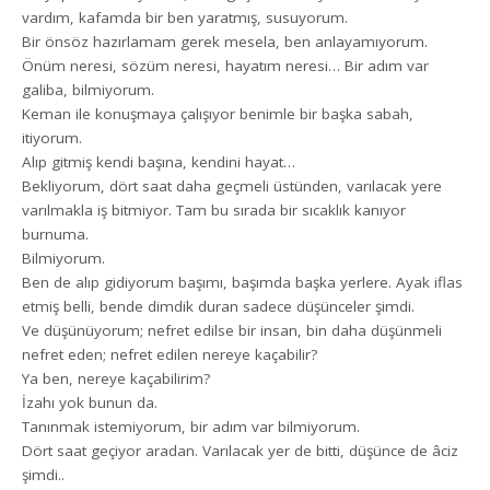
vardım, kafamda bir ben yaratmış, susuyorum.
Bir önsöz hazırlamam gerek mesela, ben anlayamıyorum.
Önüm neresi, sözüm neresi, hayatım neresi… Bir adım var
galiba, bilmiyorum.
Keman ile konuşmaya çalışıyor benimle bir başka sabah,
itiyorum.
Alıp gitmiş kendi başına, kendini hayat…
Bekliyorum, dört saat daha geçmeli üstünden, varılacak yere
varılmakla iş bitmiyor. Tam bu sırada bir sıcaklık kanıyor
burnuma.
Bilmiyorum.
Ben de alıp gidiyorum başımı, başımda başka yerlere. Ayak iflas
etmiş belli, bende dimdik duran sadece düşünceler şimdi.
Ve düşünüyorum; nefret edilse bir insan, bin daha düşünmeli
nefret eden; nefret edilen nereye kaçabilir?
Ya ben, nereye kaçabilirim?
İzahı yok bunun da.
Tanınmak istemiyorum, bir adım var bilmiyorum.
Dört saat geçiyor aradan. Varılacak yer de bitti, düşünce de âciz
şimdi..