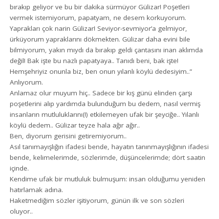
bırakıp geliyor ve bu bir dakika sürmüyor Gülizar! Poşetleri
vermek istemiyorum, papatyam, ne desem korkuyorum.
Yaprakları çok narin Gülizar! Seviyor-sevmiyor’a gelmiyor,
ürküyorum yapraklarını dökmekten. Gülizar daha evini bile
bilmiyorum, yakın mıydı da bırakıp geldi çantasını inan aklımda
değil! Bak işte bu nazlı papatyaya.. Tanıdı beni, bak işte!
Hemşehriyiz onunla biz, ben onun yılanlı köylü dedesiyim..”
Anlıyorum.
Anlamaz olur muyum hiç.. Sadece bir kış günü elinden çarşı
poşetlerini alıp yardımda bulunduğum bu dedem, nasıl vermiş
insanların mutluluklarını(!) etkilemeyen ufak bir şeyciğe.. Yılanlı
köylü dedem.. Gülizar teyze hala ağır ağır..
Ben, diyorum gerisini getiremiyorum..
Asıl tanımayışlığın ifadesi bende, hayatın tanınmayışlığının ifadesi
bende, kelimelerimde, sözlerimde, düşüncelerimde; dört saatin
içinde.
Kendime ufak bir mutluluk bulmuşum: insan olduğumu yeniden
hatırlamak adına.
Haketmediğim sözler işitiyorum, günün ilk ve son sözleri
oluyor..