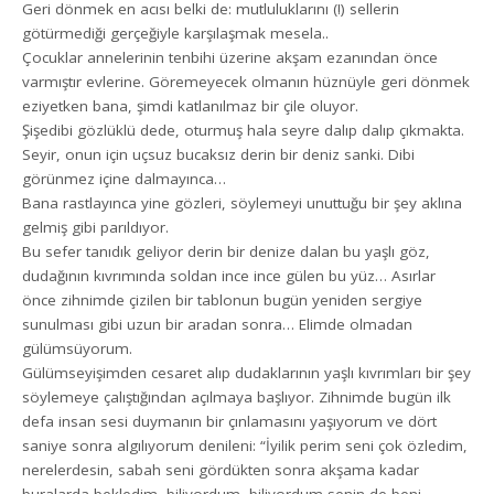
Geri dönmek en acısı belki de: mutluluklarını (!) sellerin
götürmediği gerçeğiyle karşılaşmak mesela..
Çocuklar annelerinin tenbihi üzerine akşam ezanından önce
varmıştır evlerine. Göremeyecek olmanın hüznüyle geri dönmek
eziyetken bana, şimdi katlanılmaz bir çile oluyor.
Şişedibi gözlüklü dede, oturmuş hala seyre dalıp dalıp çıkmakta.
Seyir, onun için uçsuz bucaksız derin bir deniz sanki. Dibi
görünmez içine dalmayınca…
Bana rastlayınca yine gözleri, söylemeyi unuttuğu bir şey aklına
gelmiş gibi parıldıyor.
Bu sefer tanıdık geliyor derin bir denize dalan bu yaşlı göz,
dudağının kıvrımında soldan ince ince gülen bu yüz… Asırlar
önce zihnimde çizilen bir tablonun bugün yeniden sergiye
sunulması gibi uzun bir aradan sonra… Elimde olmadan
gülümsüyorum.
Gülümseyişimden cesaret alıp dudaklarının yaşlı kıvrımları bir şey
söylemeye çalıştığından açılmaya başlıyor. Zihnimde bugün ilk
defa insan sesi duymanın bir çınlamasını yaşıyorum ve dört
saniye sonra algılıyorum denileni: “İyilik perim seni çok özledim,
nerelerdesin, sabah seni gördükten sonra akşama kadar
buralarda bekledim, biliyordum, biliyordum senin de beni