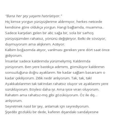
“Bana her şey yaşamı hatırlatıyor.”
Hiç kimse yorgun yürüyüşlerime aldırmıyor, herkes neticede
kendisine göre oldukça yorgun. Hangi bağlamda, muamma..
Sadece karşıdan gelen bir abi; sağa bir, sola bir sarhoş
yürüyüşümden rahatsız, yönünü değiştiriyor. Belki de sövüyor,
duymuyorum ama alışkınım. Acıtıyor.
Kalbim boğazımda atıyor, varılması gereken yere dört saat önce
gidiyorum.
İnsanlar sadece kaldırımda yürümeliymiş. Kaldırımda
yürüyorum. Ben yere bastıkça adımımı, gömülüyor kaldırımın
sonsuzluğuna doğru ayaklarım. Ne kadar sağlam basarsam o
kadar çekiliyorum. Zıtlık nedir anlıyorum. Tak, tak, tak!
Ayakkabılarımın tak tak’ından rahatsız oluyor ve ayaklarımı yere
sürüklüyorum. Böylesi daha iyi. Ama iyice viran oluyorum.
Rahatım ama rahatsız-mış gibi gözüküyorum. Öz ile dış…
anlıyorum.
Seyretmek nasıl bir şey, anlamak için seyrediyorum.
Şişedibi gözlüklü bir dede, kafenin dışarıdaki sandalyesine