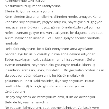
kelimelerimde takılı kalıyor.
Masumluksuzluğumdan utanıyorum.
Ellerim titriyor ve yazamıyorum.
Kelimelerden âcizlenen ellerim, dilimden medet umuyor. Kendi
kendime söyleniyorum; yaşıyor muyum, hayat çok hızlı geçiyor
mu, azar azar ölüyor muyuz, günler ömrümüzden çalıyor mu
nefesi, zamanı geliyor mu varılacak yerin, bir düşünce dört saat
alır mı hayatından insanın… ve uzayıp gidiyor sorular merhale
merhale.
Belki fark ediyorum, belki fark etmiyorum ama ayaklarım
benden ayrı bir uzuv olarak yürümelerine devam ediyorlar.
Evden uzaklaştım, çok uzaktayım ama hissediyorum. Seller
evimin önünden, heyecanla alıp götürüyor mutluluklarını (!)
insanların; arabasını, evini, bisikletini… Bir geç kalan otobüs nasıl
da bozuyor bütün düzenlerini, bu büyük mutluluk (!)
çöküntüsünü nasıl kaldırabilirler, diye söyleniyorum. Bütün
mutluluklarını (!) bir kâğıt gibi sözlerimde dürüyor ve
tükürüyorum.
Bir şey söylemek de istemiyorum artık, dilim de âcizleniyor.
Belki de hiç yazmamalıydım.
Ne yapsam bilmiyorum, saat geçmek bilmiyor. Varılacak yere