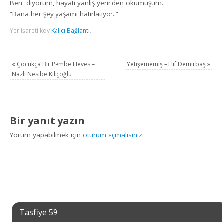
Ben, diyorum, hayatı yanlış yerinden okumuşum..
“Bana her şey yaşamı hatırlatıyor..”
Yer işareti koy
Kalıcı Bağlantı
.
«
Çocukça Bir Pembe Heves –
Yetişememiş – Elif Demirbaş
»
Nazlı Nesibe Kılıçoğlu
Bir yanıt yazın
Yorum yapabilmek için
oturum açmalısınız
.
Tasfiye 59