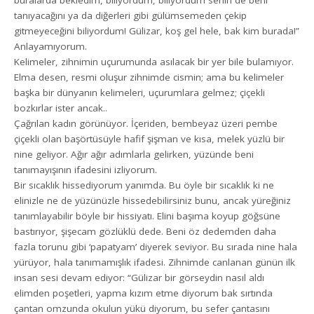
tanıyacağını ya da diğerleri gibi gülümsemeden çekip
gitmeyeceğini biliyordum! Gülizar, koş gel hele, bak kim burada!”
Anlayamıyorum.
Kelimeler, zihnimin uçurumunda asılacak bir yer bile bulamıyor.
Elma desen, resmi oluşur zihnimde cismin; ama bu kelimeler
başka bir dünyanın kelimeleri, uçurumlara gelmez; çiçekli
bozkırlar ister ancak..
Çağrılan kadın görünüyor. İçeriden, bembeyaz üzeri pembe
çiçekli olan başörtüsüyle hafif şişman ve kısa, melek yüzlü bir
nine geliyor. Ağır ağır adımlarla gelirken, yüzünde beni
tanımayışının ifadesini izliyorum.
Bir sıcaklık hissediyorum yanımda. Bu öyle bir sıcaklık ki ne
elinizle ne de yüzünüzle hissedebilirsiniz bunu, ancak yüreğiniz
tanımlayabilir böyle bir hissiyatı. Elini başıma koyup göğsüne
bastırıyor, şişecam gözlüklü dede. Beni öz dedemden daha
fazla torunu gibi ‘papatyam’ diyerek seviyor. Bu sırada nine hala
yürüyor, hala tanımamışlık ifadesi. Zihnimde canlanan günün ilk
insan sesi devam ediyor: “Gülizar bir görseydin nasıl aldı
elimden poşetleri, yapma kızım etme diyorum bak sırtında
çantan omzunda okulun yükü diyorum, bu sefer çantasını