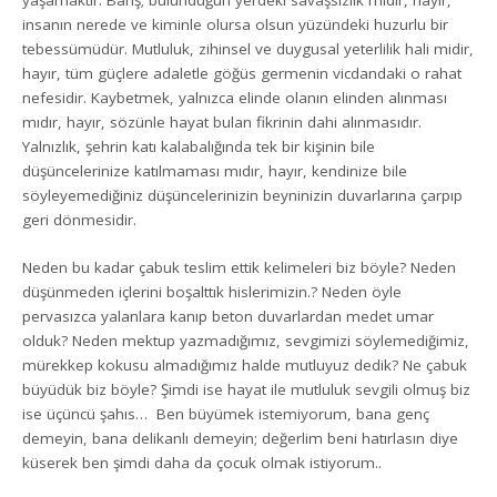
yaşamaktır. Barış; bulunduğun yerdeki savaşsızlık mıdır, hayır,
insanın nerede ve kiminle olursa olsun yüzündeki huzurlu bir
tebessümüdür. Mutluluk, zihinsel ve duygusal yeterlilik hali midir,
hayır, tüm güçlere adaletle göğüs germenin vicdandaki o rahat
nefesidir. Kaybetmek, yalnızca elinde olanın elinden alınması
mıdır, hayır, sözünle hayat bulan fikrinin dahi alınmasıdır.
Yalnızlık, şehrin katı kalabalığında tek bir kişinin bile
düşüncelerinize katılmaması mıdır, hayır, kendinize bile
söyleyemediğiniz düşüncelerinizin beyninizin duvarlarına çarpıp
geri dönmesidir.
Neden bu kadar çabuk teslim ettik kelimeleri biz böyle? Neden
düşünmeden içlerini boşalttık hislerimizin.? Neden öyle
pervasızca yalanlara kanıp beton duvarlardan medet umar
olduk? Neden mektup yazmadığımız, sevgimizi söylemediğimiz,
mürekkep kokusu almadığımız halde mutluyuz dedik? Ne çabuk
büyüdük biz böyle? Şimdi ise hayat ile mutluluk sevgili olmuş biz
ise üçüncü şahıs… Ben büyümek istemiyorum, bana genç
demeyin, bana delikanlı demeyin; değerlim beni hatırlasın diye
küserek ben şimdi daha da çocuk olmak istiyorum..