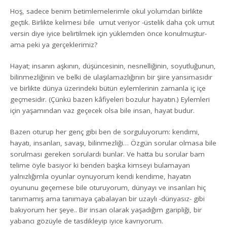
Hoş, sadece benim betimlemelerimle okul yolumdan birlikte
geçtik. Birlikte kelimesi bile umut veriyor -üstelik daha çok umut
versin diye iyice belirtilmek için yüklemden önce konulmuştur-
ama peki ya gerçeklerimiz?
Hayat; insanın aşkının, düşüncesinin, nesnelliğinin, soyutluğunun,
bilinmezliğinin ve belki de ulaşılamazlığının bir şiire yansımasıdır
ve birlikte dünya üzerindeki bütün eylemlerinin zamanla iç içe
geçmesidir. (Çünkü bazen kâfiyeleri bozulur hayatın.) Eylemleri
için yaşamından vaz geçecek olsa bile insan, hayat budur.
Bazen oturup her genç gibi ben de sorguluyorum: kendimi,
hayatı, insanları, savaşı, bilinmezliği… Özgün sorular olmasa bile
sorulması gereken sorulardı bunlar. Ve hatta bu sorular bam
telime öyle basıyor ki benden başka kimseyi bulamayan
yalnızlığımla oyunlar oynuyorum kendi kendime, hayatın
oyununu geçemese bile oturuyorum, dünyayı ve insanları hiç
tanımamış ama tanımaya çabalayan bir uzaylı -dünyasız- gibi
bakıyorum her şeye.. Bir insan olarak yaşadığım garipliği, bir
yabancı gözüyle de tasdikleyip iyice kavrıyorum.