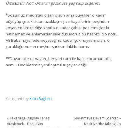
Ümitsiz Bir Not: Umarım gözünüze yaş olup düşerim.
*
Sözümüz meclisten dışarı olsun ama büyükler o kadar
büyüyüp çocukluktan uzaklaşmış ve hayallerinin peşinden
koşarken ümitsizliğe kapılıp o kadar çabuk pes etmişler ki
hatırlamaz ve anlamazlar diye düşüyoruz bu hasretli dip notu.
Ali Baba hayal edemeyeceğiniz kadar çok hayvanı olan, o
çocukluğumuzun meşhur şarkısındaki babamız.
**
Duvarı bile olmayan, her yeri cam ile kaplı kocaman ofis,
avm… Dediklerimiz yenilir yutulur şeyler değil!
Yer işareti koy
Kalıcı Bağlantı
.
«
Tekerleğe Buğday Tanesi
Seyretmeye Devam Ederken –
Ateşlemek – Banu Gün
Nazlı Nesibe Kılıçoğlu
»