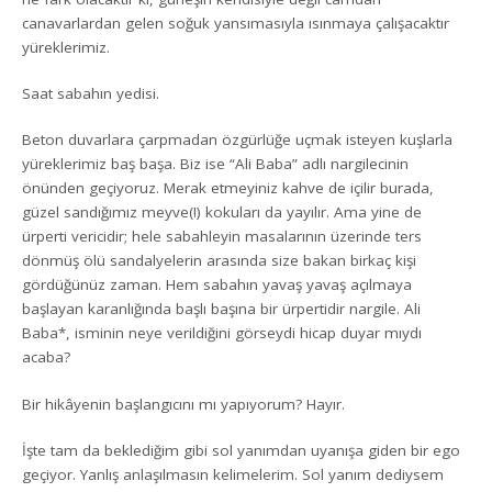
canavarlardan gelen soğuk yansımasıyla ısınmaya çalışacaktır
yüreklerimiz.
Saat sabahın yedisi.
Beton duvarlara çarpmadan özgürlüğe uçmak isteyen kuşlarla
yüreklerimiz baş başa. Biz ise “Ali Baba” adlı nargilecinin
önünden geçiyoruz. Merak etmeyiniz kahve de içilir burada,
güzel sandığımız meyve(!) kokuları da yayılır. Ama yine de
ürperti vericidir; hele sabahleyin masalarının üzerinde ters
dönmüş ölü sandalyelerin arasında size bakan birkaç kişi
gördüğünüz zaman. Hem sabahın yavaş yavaş açılmaya
başlayan karanlığında başlı başına bir ürpertidir nargile. Ali
Baba*, isminin neye verildiğini görseydi hicap duyar mıydı
acaba?
Bir hikâyenin başlangıcını mı yapıyorum? Hayır.
İşte tam da beklediğim gibi sol yanımdan uyanışa giden bir ego
geçiyor. Yanlış anlaşılmasın kelimelerim. Sol yanım dediysem