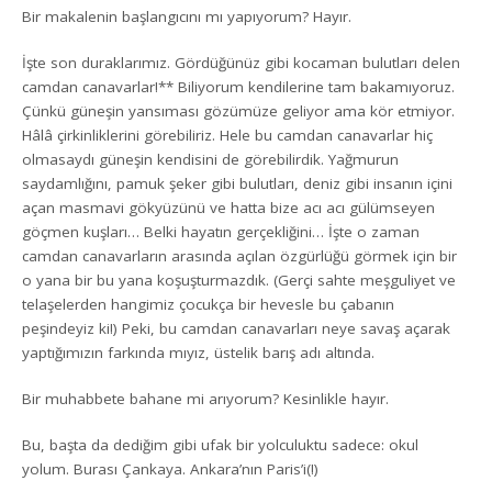
Bir makalenin başlangıcını mı yapıyorum? Hayır.
İşte son duraklarımız. Gördüğünüz gibi kocaman bulutları delen
camdan canavarlar!** Biliyorum kendilerine tam bakamıyoruz.
Çünkü güneşin yansıması gözümüze geliyor ama kör etmiyor.
Hâlâ çirkinliklerini görebiliriz. Hele bu camdan canavarlar hiç
olmasaydı güneşin kendisini de görebilirdik. Yağmurun
saydamlığını, pamuk şeker gibi bulutları, deniz gibi insanın içini
açan masmavi gökyüzünü ve hatta bize acı acı gülümseyen
göçmen kuşları… Belki hayatın gerçekliğini… İşte o zaman
camdan canavarların arasında açılan özgürlüğü görmek için bir
o yana bir bu yana koşuşturmazdık. (Gerçi sahte meşguliyet ve
telaşelerden hangimiz çocukça bir hevesle bu çabanın
peşindeyiz ki!) Peki, bu camdan canavarları neye savaş açarak
yaptığımızın farkında mıyız, üstelik barış adı altında.
Bir muhabbete bahane mi arıyorum? Kesinlikle hayır.
Bu, başta da dediğim gibi ufak bir yolculuktu sadece: okul
yolum. Burası Çankaya. Ankara’nın Paris’i(!)