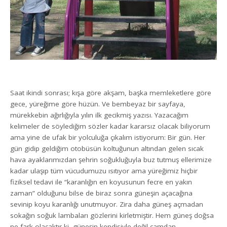
Saat ikindi sonrası; kışa göre akşam, başka memleketlere göre
gece, yüreğime göre hüzün. Ve bembeyaz bir sayfaya,
mürekkebin ağırlığıyla yılın ilk gecikmiş yazısı. Yazacağım
kelimeler de söylediğim sözler kadar kararsız olacak biliyorum
ama yine de ufak bir yolculuğa çıkalım istiyorum: Bir gün. Her
gün gidip geldiğim otobüsün koltuğunun altından gelen sıcak
hava ayaklarımızdan şehrin soğukluğuyla buz tutmuş ellerimize
kadar ulaşıp tüm vücudumuzu ısıtıyor ama yüreğimiz hiçbir
fiziksel tedavi ile “karanlığın en koyusunun fecre en yakın
zaman” olduğunu bilse de biraz sonra güneşin açacağına
sevinip koyu karanlığı unutmuyor. Zira daha güneş açmadan
sokağın soğuk lambaları gözlerini kirletmiştir. Hem güneş doğsa
ne fark olacaktır ki, güneşin kendisiyle değil camdan