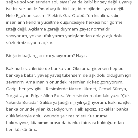
sağ ve sol yönlerinden sol, siyasî ya da kalbî bir şey değil. Uyanış
ise bir yer adıdır Pınarbaşı ile birlikte, ideolojilerin isyanı değil.
Hele Ego’dan kastım “Elektrik Gaz Otobüs”ün kısaltmasıdır,
insanların kendini yüceltme düşüncesiyle herkesi hor görme
isteği değil. Açıklama gereği duymam gayet normaldir
sanıyorum, yoksa ufak yazım yanlışlarından dolayı aşk dolu
sözlerimiz isyana açıktır.
Bir şiirin başlangıcını mı yapıyorum? Hayır.
Bakınız biraz ileride de banka var. Okuluma giderken hep bu
bankaya bakar, yavaş yavaş tükensem de aşk dolu olduğum için
sevinirim. Ama inanın önündeki resimleri ilk kez görüyorum.
Garip, her şey gibi… Resimlerde Nazım Hikmet, Cemal Süreya,
Turgut Uyar, Edgar Allen Poe… Ve resimlerin altındaki yazı: “Çok
Yakında Burada” Galiba yaşadığım(!) yılı çağırıyorum. Bakınız işte,
banka önünde yılları kucaklıyorum. Halk aşksız, sokaklar banka
dükkânlarıyla dolu, önünde şair resimleri! Kusuruma
bakmayınız, kitabımın arasında banka faturası bulduğumdan
beri küskünüm..