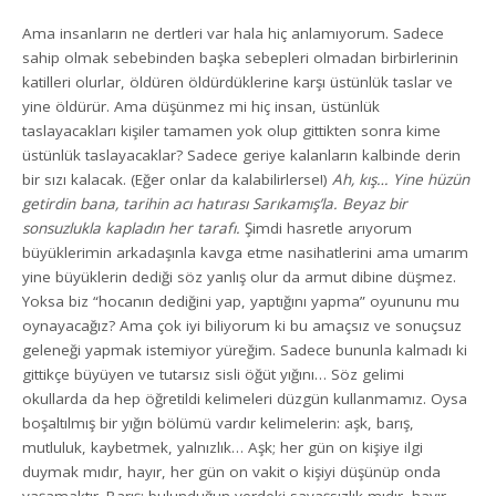
Ama insanların ne dertleri var hala hiç anlamıyorum. Sadece
sahip olmak sebebinden başka sebepleri olmadan birbirlerinin
katilleri olurlar, öldüren öldürdüklerine karşı üstünlük taslar ve
yine öldürür. Ama düşünmez mi hiç insan, üstünlük
taslayacakları kişiler tamamen yok olup gittikten sonra kime
üstünlük taslayacaklar? Sadece geriye kalanların kalbinde derin
bir sızı kalacak. (Eğer onlar da kalabilirlerse!)
Ah, kış… Yine hüzün
getirdin bana, tarihin acı hatırası Sarıkamış’la. Beyaz bir
sonsuzlukla kapladın her tarafı.
Şimdi hasretle arıyorum
büyüklerimin arkadaşınla kavga etme nasihatlerini ama umarım
yine büyüklerin dediği söz yanlış olur da armut dibine düşmez.
Yoksa biz “hocanın dediğini yap, yaptığını yapma” oyununu mu
oynayacağız? Ama çok iyi biliyorum ki bu amaçsız ve sonuçsuz
geleneği yapmak istemiyor yüreğim. Sadece bununla kalmadı ki
gittikçe büyüyen ve tutarsız sisli öğüt yığını… Söz gelimi
okullarda da hep öğretildi kelimeleri düzgün kullanmamız. Oysa
boşaltılmış bir yığın bölümü vardır kelimelerin: aşk, barış,
mutluluk, kaybetmek, yalnızlık… Aşk; her gün on kişiye ilgi
duymak mıdır, hayır, her gün on vakit o kişiyi düşünüp onda