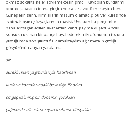
çıkmaz sokakta neler söylemektesin şimdi? Kaybolan burçlarımı
arama çabasının tenha girişiminde azar azar ölmekteyim ben.
Güneşlerin serin, kırmızıların masum olamadığı bu yer küresinde
ıslatmaktayım gözyaşlarımla maviyi. Unuttum bu perşembe
bana armağan edilen ayetlerden kendi payıma düşeni. Ancak
sonsuza uzanan bir bahçe hayal ederek mikrofonumun tozunu
yuttuğumda son şiirimi fısıldamaktaydım ağır metalin çizdiği
gökyüzünün acıyan yaralarına:
siz
sürekli nisan yağmurlarıyla hatırlanan
kuşların kanatlarındaki beyazlığa ilk adım
siz geç kalınmış bir dönemin çocukları
yağmurda bile ıslanmayan mahmur dünyalılar