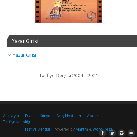
Yazar Girişi
Yazar Girişi
Tasfiye Dergisi 2004 - 2021
Anasayfa
Dizin
Künye
Satış Noktaları
Abonelik
Tasfiye Kitaplığı
Tasfiye Dergisi
| Powered by
Mantra
&
WordPress.