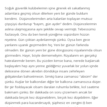
Soğuk güvenlik kulübelerinin içine girerek eli sakatlanmış
adamlara geçmiş olsun dilerken yeni bir günde buldum
kendimi. Düşüncelerimden arta kalanları toplayan mutsuz
çöpçüyü durdurup “bayım, gün aydın” dedim. Düşüncelerimin
aslına ulaşmışçasına aynı şekilde cevap vermişti. Tebessümü
fazlasıydı. Onu da ben kendi yüreğime süpürdüm hüzün
niyetine. Gün çoktan aydınlanmıştı çünkü. Oysa ben gece
yarılarını uyanık geçirmedim hiç. Yeni bir günün farkında
olmadım. Bir günün yeni bir güne döngüsünü rüyalarımda olsun
görmedim. Hayır, böyle dememeliyim. Rüyalarım en gerçekçi
hatıralarımdır benim. Bu yüzden kimse bana, nerede başlarsak
başlayalım hep aynı yerine geldiğimiz yuvarlak bir yolun içinde
delicesine dönen akrebin döndükçe insanı zehirleyen
gidişatından bahsetmesin. Simitçi bana zamansız “abicim” der
çünkü. Kuşlar bir balkondan diğer bir balkona zamansızca düşer.
Bir şiir fısıldayacak olsam daralan ruhumla birlikte, kol saatime
bakmam çünkü. Bir dakikada on soru çözemem ancak bir
dakikada birçok kez düşünebilirim, birçok kez düşebilirim. Eğer
düşünmek para kazandırsaydı, şüphesiz en zengini (!) ben