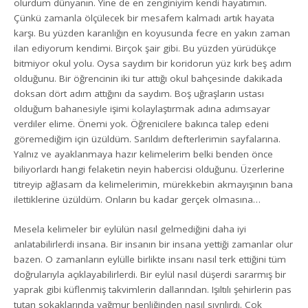
olurdum dünyanın. Yine de en zenginiyim kendi hayatımın.
Çünkü zamanla ölçülecek bir mesafem kalmadı artık hayata
karşı. Bu yüzden karanlığın en koyusunda fecre en yakın zaman
ilan ediyorum kendimi. Birçok şair gibi. Bu yüzden yürüdükçe
bitmiyor okul yolu. Oysa saydım bir koridorun yüz kırk beş adım
olduğunu. Bir öğrencinin iki tur attığı okul bahçesinde dakikada
doksan dört adım attığını da saydım. Boş uğraşların ustası
olduğum bahanesiyle işimi kolaylaştırmak adına adımsayar
verdiler elime. Önemi yok. Öğrenicilere bakınca talep edeni
göremediğim için üzüldüm. Sarıldım defterlerimin sayfalarına.
Yalnız ve ayaklanmaya hazır kelimelerim belki benden önce
biliyorlardı hangi felaketin neyin habercisi olduğunu. Üzerlerine
titreyip ağlasam da kelimelerimin, mürekkebin akmayışının bana
ilettiklerine üzüldüm. Onların bu kadar gerçek olmasına…
Mesela kelimeler bir eylülün nasıl gelmediğini daha iyi
anlatabilirlerdi insana. Bir insanın bir insana yettiği zamanlar olur
bazen. O zamanların eylülle birlikte insanı nasıl terk ettiğini tüm
doğrularıyla açıklayabilirlerdi. Bir eylül nasıl düşerdi sararmış bir
yaprak gibi küflenmiş takvimlerin dallarından. Işıltılı şehirlerin pas
tutan sokaklarında yağmur benliğinden nasıl sıyrılırdı. Çok