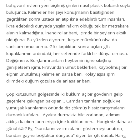
bahçıvanlı evlerin yeni biçilmiş çimleri nasıl plastik kokardı suyla
buluşunca. Kelimeler her şeyi konuşmanın basitliğinden
geçirdikten sonra ustaca anlatıp ikna edebilirdi tüm insanları.
İkna edebilirdi dünyada yeşilin hâkim olduğu tek bir metrekare
alanın kalmadığına. İnandırdılar beni, içimde bir şeylerin eksik
olduğuna. Bu yüzden diyorum, keşke mümkünü olsa da
sarılsam umutlarıma. Göz kırptıktan sonra açılan göz
kapaklarımın ardındaki, her seferinde farklı bir dünya olmasa.
Değişmese. Burçlarımı anlam heybemin içine sıkıştırıp
genişletsem içimi. Firavundan umut beklerken, kaybolmuş bir
elçinin unutulmuş kelimeleri sarsa beni. Kolaylaşsa işim:
dilimdeki düğüm çözülse de anlasalar beni.
Çöp kutusunun gölgesinde iki büklüm aç bir gövdenin gelip
geçenlere çekingen bakışları… Camdan tanrıların soğuk ve
yumuşak karınlarının önünde diz çökmüş hissiz tartışmaların
dumanlı kafaları… Ayakta durmakta bile zorlanan, adımını
attıkça kaldırımların eriyip içine kattıkları ben… Hangimiz daha az
günahkâr? Ey, “kanıtlarını ve imzalarını göstermeyi unutma,
bundan gayrısı boşluktur dünyada” diyen bir çift dudak. Hangi