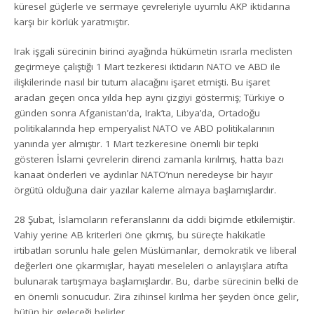
küresel güçlerle ve sermaye çevreleriyle uyumlu AKP iktidarına
karşı bir körlük yaratmıştır.
Irak işgali sürecinin birinci ayağında hükümetin ısrarla meclisten
geçirmeye çalıştığı 1 Mart tezkeresi iktidarın NATO ve ABD ile
ilişkilerinde nasıl bir tutum alacağını işaret etmişti. Bu işaret
aradan geçen onca yılda hep aynı çizgiyi göstermiş; Türkiye o
günden sonra Afganistan’da, Irak’ta, Libya’da, Ortadoğu
politikalarında hep emperyalist NATO ve ABD politikalarının
yanında yer almıştır. 1 Mart tezkeresine önemli bir tepki
gösteren İslami çevrelerin direnci zamanla kırılmış, hatta bazı
kanaat önderleri ve aydınlar NATO’nun neredeyse bir hayır
örgütü olduğuna dair yazılar kaleme almaya başlamışlardır.
28 Şubat, İslamcıların referanslarını da ciddi biçimde etkilemiştir.
Vahiy yerine AB kriterleri öne çıkmış, bu süreçte hakikatle
irtibatları sorunlu hale gelen Müslümanlar, demokratik ve liberal
değerleri öne çıkarmışlar, hayati meseleleri o anlayışlara atıfta
bulunarak tartışmaya başlamışlardır. Bu, darbe sürecinin belki de
en önemli sonucudur. Zira zihinsel kırılma her şeyden önce gelir,
bütün bir geleceği belirler.