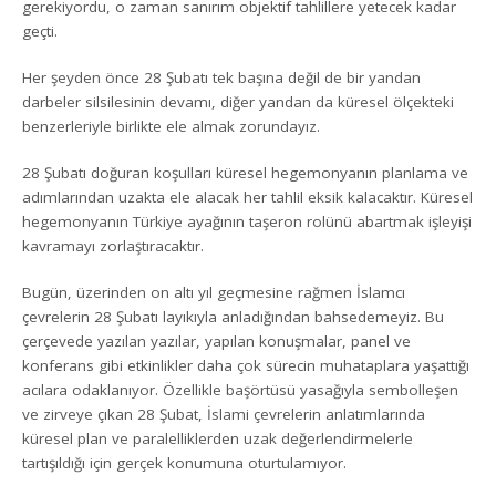
gerekiyordu, o zaman sanırım objektif tahlillere yetecek kadar
geçti.
Her şeyden önce 28 Şubatı tek başına değil de bir yandan
darbeler silsilesinin devamı, diğer yandan da küresel ölçekteki
benzerleriyle birlikte ele almak zorundayız.
28 Şubatı doğuran koşulları küresel hegemonyanın planlama ve
adımlarından uzakta ele alacak her tahlil eksik kalacaktır. Küresel
hegemonyanın Türkiye ayağının taşeron rolünü abartmak işleyişi
kavramayı zorlaştıracaktır.
Bugün, üzerinden on altı yıl geçmesine rağmen İslamcı
çevrelerin 28 Şubatı layıkıyla anladığından bahsedemeyiz. Bu
çerçevede yazılan yazılar, yapılan konuşmalar, panel ve
konferans gibi etkinlikler daha çok sürecin muhataplara yaşattığı
acılara odaklanıyor. Özellikle başörtüsü yasağıyla sembolleşen
ve zirveye çıkan 28 Şubat, İslami çevrelerin anlatımlarında
küresel plan ve paralelliklerden uzak değerlendirmelerle
tartışıldığı için gerçek konumuna oturtulamıyor.