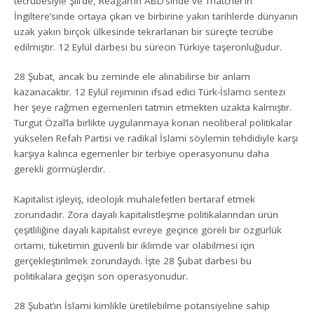
tecrübesiyle Şili’de, Reagan’ın ABD’sinde ve Thatcher’ın
İngiltere’sinde ortaya çıkan ve birbirine yakın tarihlerde dünyanın
uzak yakın birçok ülkesinde tekrarlanan bir süreçte tecrübe
edilmiştir. 12 Eylül darbesi bu sürecin Türkiye taşeronluğudur.
28 Şubat, ancak bu zeminde ele alınabilirse bir anlam
kazanacaktır. 12 Eylül rejiminin ifsad edici Türk-İslamcı sentezi
her şeye rağmen egemenleri tatmin etmekten uzakta kalmıştır.
Turgut Özal’la birlikte uygulanmaya konan neoliberal politikalar
yükselen Refah Partisi ve radikal İslami söylemin tehdidiyle karşı
karşıya kalınca egemenler bir terbiye operasyonunu daha
gerekli görmüşlerdir.
Kapitalist işleyiş, ideolojik muhalefetleri bertaraf etmek
zorundadır. Zora dayalı kapitalistleşme politikalarından ürün
çeşitliliğine dayalı kapitalist evreye geçince göreli bir özgürlük
ortamı, tüketimin güvenli bir iklimde var olabilmesi için
gerçekleştirilmek zorundaydı. İşte 28 Şubat darbesi bu
politikalara geçişin son operasyonudur.
28 Şubat’ın İslami kimlikle üretilebilme potansiyeline sahip