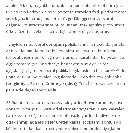
adaleti Allah için ayakta tutacak etkili bir muhalefet olmamıştır.
Bilakis “sınıf atlayan dindar çevre” tartışmaları faklı platformlarda
sık sık yapılır olmuş, adalet ve özgürlük ışığı olacak İslami
değerler, müntesiplerince bu rolünden uzaklaştırılmış; toplumsal
öfkeyi üzerine çekecek bir odağa dönüşmeye başlamıştır.
12 Eylülün neoliberal dönüşüm politikalarının bir ucunda yer alan
AKP iktidarının darbecilerle hesaplaşma söylemi de açık bir
sahtecilik içermesine rağmen İslamcılar tarafından bu yeterince
algılanamamıştır. Pinochet’ye benzeyen süreciyle Evren,
uyguladığı çılgın neoliberal politikalarıyla aslında tam bir AKP’lidir.
Hatta AKP, bu politikaları uygulamada Evren’den çok çok daha
ileri gitmiştir. Evren’in üretmeye çalıştığı Türk-İslam sentezi de bu
paralelde değerlendirilebilir.
28 Şubat süreci tam manasıyla bir yardım/hayır kurumlaşması
dönemi olmuştur. Siyasi iddialarından vazgeçen İslami çevreler,
çocuk ve aile eğitimine benzer bir usulle yardım faaliyetlerine
odaklanmış; adaletsizlikler üreten kapitalist sistemi sorgulayıp
kökten ortadan kaldırmak yerine yoksulların anlık ihtiyaçlarını