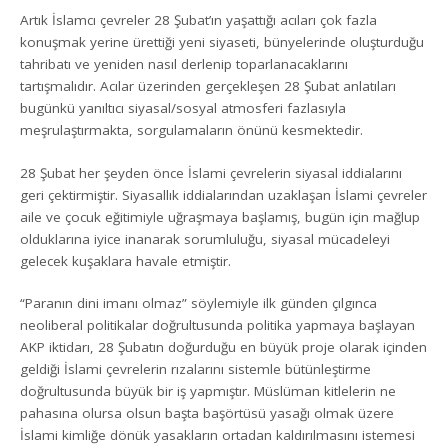
Artık İslamcı çevreler 28 Şubat’ın yaşattığı acıları çok fazla
konuşmak yerine ürettiği yeni siyaseti, bünyelerinde oluşturduğu
tahribatı ve yeniden nasıl derlenip toparlanacaklarını
tartışmalıdır. Acılar üzerinden gerçekleşen 28 Şubat anlatıları
bugünkü yanıltıcı siyasal/sosyal atmosferi fazlasıyla
meşrulaştırmakta, sorgulamaların önünü kesmektedir.
28 Şubat her şeyden önce İslami çevrelerin siyasal iddialarını
geri çektirmiştir. Siyasallık iddialarından uzaklaşan İslami çevreler
aile ve çocuk eğitimiyle uğraşmaya başlamış, bugün için mağlup
olduklarına iyice inanarak sorumluluğu, siyasal mücadeleyi
gelecek kuşaklara havale etmiştir.
“Paranın dini imanı olmaz” söylemiyle ilk günden çılgınca
neoliberal politikalar doğrultusunda politika yapmaya başlayan
AKP iktidarı, 28 Şubatın doğurduğu en büyük proje olarak içinden
geldiği İslami çevrelerin rızalarını sistemle bütünleştirme
doğrultusunda büyük bir iş yapmıştır. Müslüman kitlelerin ne
pahasına olursa olsun başta başörtüsü yasağı olmak üzere
İslami kimliğe dönük yasakların ortadan kaldırılmasını istemesi