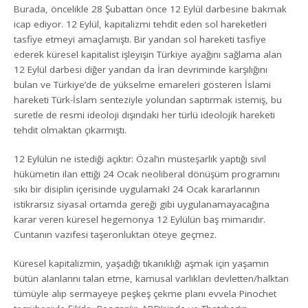
Burada, öncelikle 28 Şubattan önce 12 Eylül darbesine bakmak
icap ediyor. 12 Eylül, kapitalizmi tehdit eden sol hareketleri
tasfiye etmeyi amaçlamıştı. Bir yandan sol hareketi tasfiye
ederek küresel kapitalist işleyişin Türkiye ayağını sağlama alan
12 Eylül darbesi diğer yandan da İran devriminde karşılığını
bulan ve Türkiye’de de yükselme emareleri gösteren İslami
hareketi Türk-İslam senteziyle yolundan saptırmak istemiş, bu
suretle de resmi ideoloji dışındaki her türlü ideolojik hareketi
tehdit olmaktan çıkarmıştı.
12 Eylülün ne istediği açıktır: Özal’ın müsteşarlık yaptığı sivil
hükümetin ilan ettiği 24 Ocak neoliberal dönüşüm programını
sıkı bir disiplin içerisinde uygulamak! 24 Ocak kararlarının
istikrarsız siyasal ortamda gereği gibi uygulanamayacağına
karar veren küresel hegemonya 12 Eylülün baş mimarıdır.
Cuntanın vazifesi taşeronluktan öteye geçmez.
Küresel kapitalizmin, yaşadığı tıkanıklığı aşmak için yaşamın
bütün alanlarını talan etme, kamusal varlıkları devletten/halktan
tümüyle alıp sermayeye peşkeş çekme planı evvela Pinochet