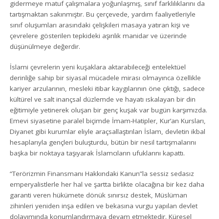
gidermeye matuf çalışmalara yoğunlaşmış, sınıf farklılıklarını da
tartışmaktan sakınmıştır. Bu çerçevede, yardım faaliyetleriyle
sınıf oluşumları arasındaki çelişkileri masaya yatıran kişi ve
çevrelere gösterilen tepkideki aşırılık manidar ve üzerinde
düşünülmeye değerdir.
İslami çevrelerin yeni kuşaklara aktarabileceği entelektüel
derinliğe sahip bir siyasal mücadele mirası olmayınca özellikle
kariyer arzularının, mesleki itibar kaygılarının öne çıktığı, sadece
kültürel ve salt inançsal düzlemde ve hayatı ıskalayan bir din
eğitimiyle yetinerek oluşan bir genç kuşak var bugün karşımızda.
Emevi siyasetine paralel biçimde İmam-Hatipler, Kur’an Kursları,
Diyanet gibi kurumlar eliyle araçsallaştırılan İslam, devletin ikbal
hesaplarıyla gençleri buluşturdu, bütün bir nesil tartışmalarını
başka bir noktaya taşıyarak İslamcıların ufuklarını kapattı.
“Terörizmin Finansmanı Hakkındaki Kanun”la sessiz sedasız
emperyalistlerle her hal ve şartta birlikte olacağına bir kez daha
garanti veren hükümete dönük sınırsız destek, Müslüman
zihinleri yeniden inşa edilen ve bekasına vurgu yapılan devlet
dolayımında konumlandırmaya devam etmektedir. Küresel