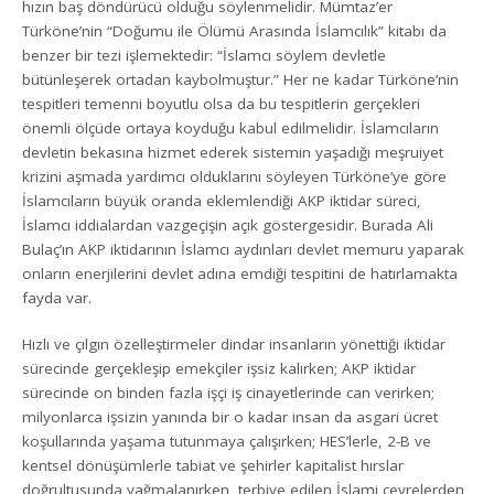
hızın baş döndürücü olduğu söylenmelidir. Mümtaz’er
Türköne’nin “Doğumu ile Ölümü Arasında İslamcılık” kitabı da
benzer bir tezi işlemektedir: “İslamcı söylem devletle
bütünleşerek ortadan kaybolmuştur.” Her ne kadar Türköne’nin
tespitleri temenni boyutlu olsa da bu tespitlerin gerçekleri
önemli ölçüde ortaya koyduğu kabul edilmelidir. İslamcıların
devletin bekasına hizmet ederek sistemin yaşadığı meşruiyet
krizini aşmada yardımcı olduklarını söyleyen Türköne’ye göre
İslamcıların büyük oranda eklemlendiği AKP iktidar süreci,
İslamcı iddialardan vazgeçişin açık göstergesidir. Burada Ali
Bulaç’ın AKP iktidarının İslamcı aydınları devlet memuru yaparak
onların enerjilerini devlet adına emdiği tespitini de hatırlamakta
fayda var.
Hızlı ve çılgın özelleştirmeler dindar insanların yönettiği iktidar
sürecinde gerçekleşip emekçiler işsiz kalırken; AKP iktidar
sürecinde on binden fazla işçi iş cinayetlerinde can verirken;
milyonlarca işsizin yanında bir o kadar insan da asgari ücret
koşullarında yaşama tutunmaya çalışırken; HES’lerle, 2-B ve
kentsel dönüşümlerle tabiat ve şehirler kapitalist hırslar
doğrultusunda yağmalanırken, terbiye edilen İslami çevrelerden