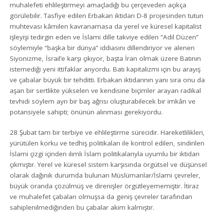
muhalefeti ehlileştirmeyi amaçladığı bu çerçeveden açıkça
görülebilir. Tasfiye edilen Erbakan iktidarı D-8 projesinden tutun
muhtevası kâmilen kavranamasa da yerel ve küresel kapitalist
işleyişi tedirgin eden ve İslami dille takviye edilen “Adil Düzen”
söylemiyle “başka bir dünya” iddiasını dillendiriyor ve alenen
Siyonizme, İsrail’e karşı çıkıyor, başta İran olmak üzere Batının
istemediği yeni ittifaklar arıyordu. Batı kapitalizmi için bu arayış
ve çabalar büyük bir tehditti. Erbakan iktidarının yanı sıra onu da
aşan bir sertlikte yükselen ve kendisine biçimler arayan radikal
tevhidi söylem ayrı bir baş ağrısı oluşturabilecek bir imkân ve
potansiyele sahipti; önünün alınması gerekiyordu.
28 Şubat tam bir terbiye ve ehlileştirme sürecidir. Hareketlilikleri,
yürütülen korku ve tedhiş politikaları ile kontrol edilen, sindirilen
İslami çizgi içinden ılımlı İslam politikalarıyla uyumlu bir iktidarı
çıkmıştır. Yerel ve küresel sistem karşısında örgütsel ve düşünsel
olarak dağınık durumda bulunan Müslümanlar/İslami çevreler,
büyük oranda çözülmüş ve direnişler örgütleyememiştir. İtiraz
ve muhalefet çabaları olmuşsa da geniş çevreler tarafından
sahiplenilmediğinden bu çabalar akim kalmıştır.