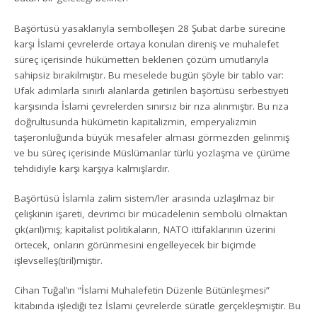
Başörtüsü yasaklarıyla sembolleşen 28 Şubat darbe sürecine
karşı İslami çevrelerde ortaya konulan direniş ve muhalefet
süreç içerisinde hükümetten beklenen çözüm umutlarıyla
sahipsiz bırakılmıştır. Bu meselede bugün şöyle bir tablo var:
Ufak adımlarla sınırlı alanlarda getirilen başörtüsü serbestiyeti
karşısında İslami çevrelerden sınırsız bir rıza alınmıştır. Bu rıza
doğrultusunda hükümetin kapitalizmin, emperyalizmin
taşeronluğunda büyük mesafeler alması görmezden gelinmiş
ve bu süreç içerisinde Müslümanlar türlü yozlaşma ve çürüme
tehdidiyle karşı karşıya kalmışlardır.
Başörtüsü İslamla zalim sistem/ler arasında uzlaşılmaz bir
çelişkinin işareti, devrimci bir mücadelenin sembolü olmaktan
çık(arıl)mış; kapitalist politikaların, NATO ittifaklarının üzerini
örtecek, onların görünmesini engelleyecek bir biçimde
işlevselleş(tiril)miştir.
Cihan Tuğal’ın “İslami Muhalefetin Düzenle Bütünleşmesi”
kitabında işlediği tez İslami çevrelerde süratle gerçekleşmiştir. Bu