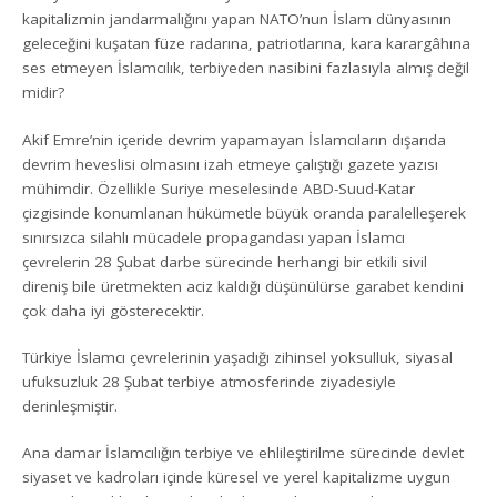
kapitalizmin jandarmalığını yapan NATO’nun İslam dünyasının
geleceğini kuşatan füze radarına, patriotlarına, kara karargâhına
ses etmeyen İslamcılık, terbiyeden nasibini fazlasıyla almış değil
midir?
Akif Emre’nin içeride devrim yapamayan İslamcıların dışarıda
devrim heveslisi olmasını izah etmeye çalıştığı gazete yazısı
mühimdir. Özellikle Suriye meselesinde ABD-Suud-Katar
çizgisinde konumlanan hükümetle büyük oranda paralelleşerek
sınırsızca silahlı mücadele propagandası yapan İslamcı
çevrelerin 28 Şubat darbe sürecinde herhangi bir etkili sivil
direniş bile üretmekten aciz kaldığı düşünülürse garabet kendini
çok daha iyi gösterecektir.
Türkiye İslamcı çevrelerinin yaşadığı zihinsel yoksulluk, siyasal
ufuksuzluk 28 Şubat terbiye atmosferinde ziyadesiyle
derinleşmiştir.
Ana damar İslamcılığın terbiye ve ehlileştirilme sürecinde devlet
siyaset ve kadroları içinde küresel ve yerel kapitalizme uygun