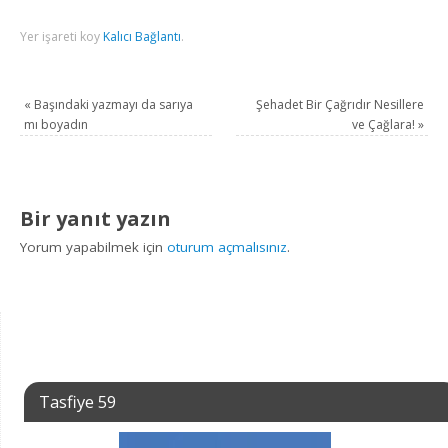
Yer işareti koy
Kalıcı Bağlantı
.
«
Başındaki yazmayı da sarıya
Şehadet Bir Çağrıdır Nesillere
mı boyadın
ve Çağlara!
»
Bir yanıt yazın
Yorum yapabilmek için
oturum açmalısınız
.
Tasfiye 59