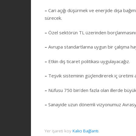
–
Cari açığı düşürmek ve enerjide dışa bağımlıl
sürecek.
–
Özel sektörün TL üzerinden borçlanmasını 
–
Avrupa standartlarına uygun bir çalışma haya
–
Etkin dış ticaret politikası uygulayacağız.
–
Teşvik sisteminin güçlendirerek iç üretimi a
–
Nüfusu 750 bin’den fazla olan illerde büyük
–
Sanayide uzun dönemli vizyonumuz Avrasya
Yer işareti koy
Kalıcı Bağlantı
.