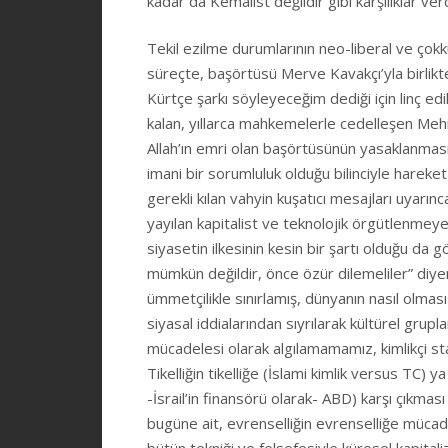
kadar da Kemalist değildir gibi karşılıklar verdi
Tekil ezilme durumlarının neo-liberal ve çokkül
süreçte, başörtüsü Merve Kavakçı’yla birlikte t
Kürtçe şarkı söyleyeceğim dediği için linç 
kalan, yıllarca mahkemelerle cedelleşen Meh
Allah’ın emri olan başörtüsünün yasaklanmasın
imani bir sorumluluk olduğu bilinciyle hareke
gerekli kılan vahyin kuşatıcı mesajları uyarı
yayılan kapitalist ve teknolojik örgütlenmeye 
siyasetin ilkesinin kesin bir şartı olduğu da gö
mümkün değildir, önce özür dilemeliler” diyen
ümmetçilikle sınırlamış, dünyanın nasıl olması
siyasal iddialarından sıyrılarak kültürel grupl
mücadelesi olarak algılamamamız, kimlikçi st
Tikelliğin tikelliğe (İslami kimlik versus TC) ya
-İsrail’in finansörü olarak- ABD) karşı çıkması
bugüne ait, evrenselliğin evrenselliğe mücadel