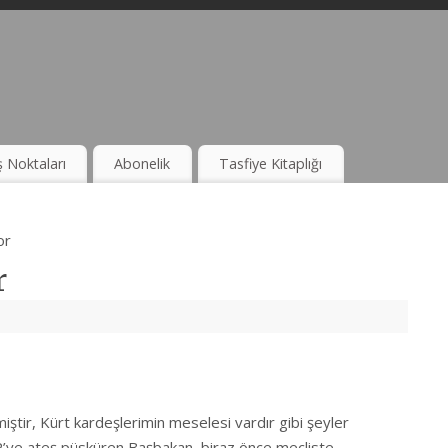
ş Noktaları
Abonelik
Tasfiye Kitaplığı
or
r
iştir, Kürt kardeşlerimin meselesi vardır gibi şeyler
P’ye ateş püsküren Başbakan, biraz önce mecliste