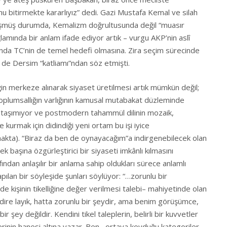
u bitirmekte kararlıyız” dedi. Gazi Mustafa Kemal ve silah
üşmüş durumda, Kemalizm doğrultusunda değil “muasır
mında bir anlam ifade ediyor artık – vurgu AKP’nin aslî
aslında TC’nin de temel hedefi olmasına. Zira seçim sürecinde
el de Dersim “katliamı”ndan söz etmişti.
mliğin merkeze alınarak siyaset üretilmesi artık mümkün değil;
plumsallığın varlığının kamusal mutabakat düzleminde
 taşımıyor ve postmodern tahammül dilinin mozaik,
ne kurmak için didindiği yeni ortam bu işi iyice
akta). “Biraz da ben de oynayacağım”a indirgenebilecek olan
k başına özgürleştirici bir siyaseti imkânlı kılmasını
fından anlaşılır bir anlama sahip oldukları sürece anlamlı
ılan bir söyleşide şunları söylüyor: “…zorunlu bir
 kişinin tikelliğine değer verilmesi talebi– mahiyetinde olan
kdire layık, hatta zorunlu bir şeydir, ama benim görüşümce,
r şey değildir. Kendini tikel taleplerin, belirli bir kuvvetler
erinin hanesi altına yazar. Ben –ortaya koyduğu kategoriler,