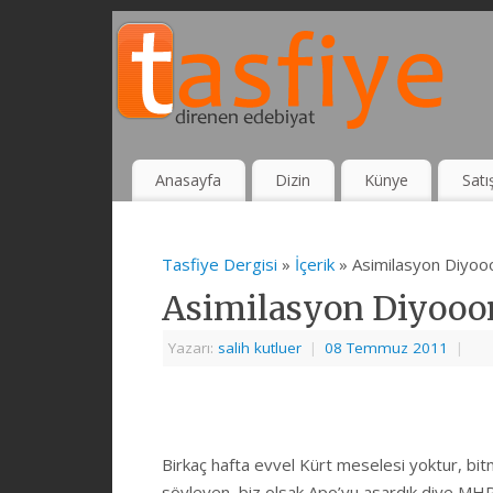
Anasayfa
Dizin
Künye
Satı
Tasfiye Dergisi
»
İçerik
» Asimilasyon Diyoo
Asimilasyon Diyooo
Yazarı:
salih kutluer
|
08 Temmuz 2011
|
Birkaç hafta evvel Kürt meselesi yoktur, bitm
söyleyen, biz olsak Apo’yu asardık diye MH