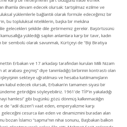
lizme karşı bir netleşmenin şart olduğunu ifade etmek
dan ilhamla devam edecek olursak: tartışılmaz ezilme ve
uluksal yüklemlerle bağlantılı olarak formüle edeceğimiz bir
erin, bu topluluksal niteliklerin, başka bir mekâna
hâle gelecekleri şekilde dile getirmemiz gerekir. Başörtüsünü
kamusallığa yüklediği sapkın anlamlara karşı bir tavır, kadın
n bir sembolü olarak savunmalı, Kürtçeyi de “Biji Biratiya
ttin Erbakan ve 17 arkadaşı tarafından kurulan Milli Nizam
n at arabası geçmiş” diye tanımladığı) birbirinin kontrastı olan
in işleyişinin sekteye uğratılması ve hesaba katılmamışların
ını kabul edecek olursak, Erbakan’ın tamamen siyasi bir
k gündeme getirdiğini söyleyebiliriz. 1961’de TİP’in yakaladığı
sanayi hamlesi” gibi bugünkü gözü dönmüş kalkınmacılığın
rse de “adil düzen”i vaat eden, emperyalizme karşı
n geleceğini cesurca ilan eden ve dinamizmini buradan alan
yunu bozan İslamcı “sapma”nın nihai sonunu, Başbakan balkon
n’ı zikretmeyerek açıkça ilân etti. Mehmet Sacit anılarında,