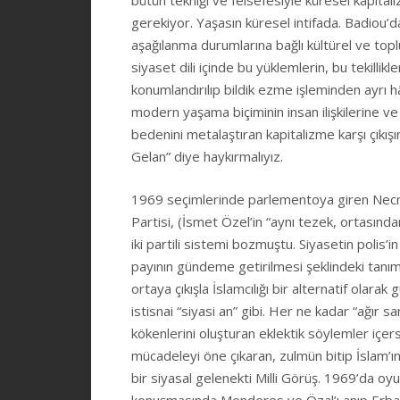
bütün tekniği ve felsefesiyle küresel kapita
gerekiyor. Yaşasın küresel intifada. Badiou’
aşağılanma durumlarına bağlı kültürel ve topl
siyaset dili içinde bu yüklemlerin, bu tekillikl
konumlandırılıp bildik ezme işleminden ayrı 
modern yaşama biçiminin insan ilişkilerine ve 
bedenini metalaştıran kapitalizme karşı çıkışı
Gelan” diye haykırmalıyız.
1969 seçimlerinde parlementoya giren Necme
Partisi, (İsmet Özel’in “aynı tezek, ortasında
iki partili sistemi bozmuştu. Siyasetin polis’
payının gündeme getirilmesi şeklindeki tanım
ortaya çıkışla İslamcılığı bir alternatif olara
istisnai “siyasi an” gibi. Her ne kadar “ağır 
kökenlerini oluşturan eklektik söylemler içe
mücadeleyi öne çıkaran, zulmün bitip İslam’ı
bir siyasal gelenekti Milli Görüş. 1969’da o
konuşmasında Menderes ve Özal’ı anıp Erbaka