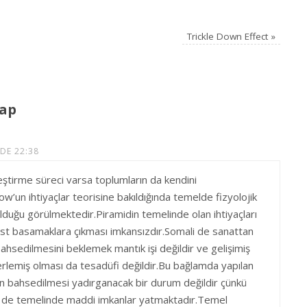
Trickle Down Effect
»
vap
DE 22:38
leştirme süreci varsa toplumların da kendini
w’un ihtiyaçlar teorisine bakıldığında temelde fizyolojik
lduğu görülmektedir.Piramidin temelinde olan ihtiyaçları
st basamaklara çıkması imkansızdır.Somali de sanattan
hsedilmesini beklemek mantık işi değildir ve gelişimiş
erlemiş olması da tesadüfi değildir.Bu bağlamda yapılan
 bahsedilmesi yadırganacak bir durum değildir çünkü
iğin de temelinde maddi imkanlar yatmaktadır.Temel