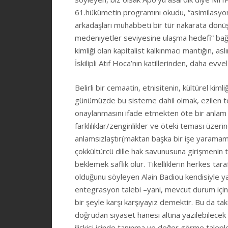
61.hükümetin programını okudu, “asimilasyon
arkadaşları muhabbeti bir tür nakarata dön
medeniyetler seviyesine ulaşma hedefi” bağla
kimliği olan kapitalist kalkınmacı mantığın, 
İskilipli Atıf Hoca’nın katillerinden, daha evv
Belirli bir cemaatin, etnisitenin, kültürel ki
günümüzde bu sisteme dahil olmak, ezilen to
onaylanmasını ifade etmekten öte bir anlam
farklılıklar/zenginlikler ve öteki teması üzeri
anlamsızlaştır(maktan başka bir işe yaramam
çokkültürcü dille hak savunusuna girişmenin te
beklemek saflık olur. Tikelliklerin herkes tara
olduğunu söyleyen Alain Badiou kendisiyle yap
entegrasyon talebi –yani, mevcut durum içinde
bir şeyle karşı karşıyayız demektir. Bu da ta
doğrudan siyaset hanesi altına yazılebilecek bi
ilişkisi içinde tanınma ve değer görme talepl