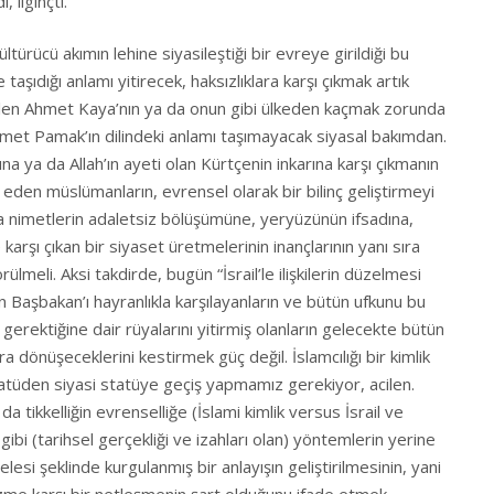
, ilginçti.
türücü akımın lehine siyasileştiği bir evreye girildiği bu
aşıdığı anlamı yitirecek, haksızlıklara karşı çıkmak artık
edilen Ahmet Kaya’nın ya da onun gibi ülkeden kaçmak zorunda
met Pamak’ın dilindeki anlamı taşımayacak siyasal bakımdan.
a ya da Allah’ın ayeti olan Kürtçenin inkarına karşı çıkmanın
t eden müslümanların, evrensel olarak bir bilinç geliştirmeyi
nca nimetlerin adaletsiz bölüşümüne, yeryüzünün ifsadına,
karşı çıkan bir siyaset üretmelerinin inançlarının yanı sıra
rülmeli. Aksi takdirde, bugün “İsrail’le ilişkilerin düzelmesi
 Başbakan’ı hayranlıkla karşılayanların ve bütün ufkunu bu
 gerektiğine dair rüyalarını yitirmiş olanların gelecekte bütün
ara dönüşeceklerini kestirmek güç değil. İslamcılığı bir kimlik
atüden siyasi statüye geçiş yapmamız gerekiyor, acilen.
 da tikkelliğin evrenselliğe (İslami kimlik versus İsrail ve
 gibi (tarihsel gerçekliği ve izahları olan) yöntemlerin yerine
esi şeklinde kurgulanmış bir anlayışın geliştirilmesinin, yani