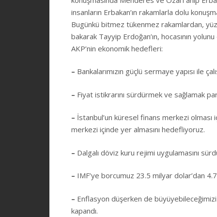
insanların Erbakan’ın rakamlarla dolu konuşmal
Bugünkü bitmez tükenmez rakamlardan, yüz
bakarak Tayyip Erdoğan’ın, hocasının yolunu 
AKP’nin ekonomik hedefleri:
–
Bankalarımızın güçlü sermaye yapısı ile çal
–
Fiyat istikrarını sürdürmek ve sağlamak par
–
İstanbul’un küresel finans merkezi olması iç
merkezi içinde yer almasını hedefliyoruz.
–
Dalgalı döviz kuru rejimi uygulamasını sürd
–
IMF’ye borcumuz 23.5 milyar dolar’dan 4.7 
–
Enflasyon düşerken de büyüyebileceğimizi gö
kapandı.