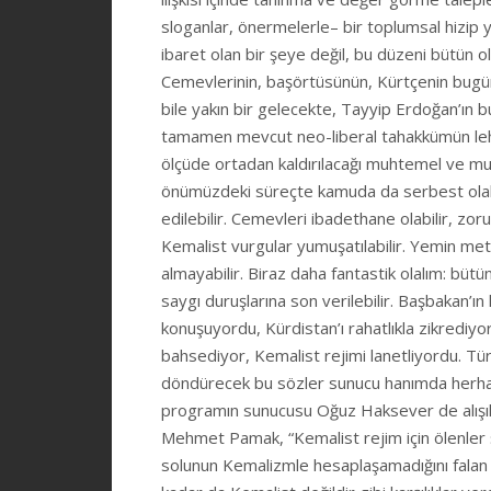
sloganlar, önermelerle– bir toplumsal hizi
ibaret olan bir şeye değil, bu düzeni bütün 
Cemevlerinin, başörtüsünün, Kürtçenin bugün
bile yakın bir gelecekte, Tayyip Erdoğan’ın bu
tamamen mevcut neo-liberal tahakkümün lehi
ölçüde ortadan kaldırılacağı muhtemel ve mu
önümüzdeki süreçte kamuda da serbest olabil
edilebilir. Cemevleri ibadethane olabilir, zor
Kemalist vurgular yumuşatılabilir. Yemin metn
almayabilir. Biraz daha fantastik olalım: bütün 
saygı duruşlarına son verilebilir. Başbakan’
konuşuyordu, Kürdistan’ı rahatlıkla zikrediyor
bahsediyor, Kemalist rejimi lanetliyordu. Tü
döndürecek bu sözler sunucu hanımda herhan
programın sunucusu Oğuz Haksever de alışılmış
Mehmet Pamak, “Kemalist rejim için ölenler ş
solunun Kemalizmle hesaplaşamadığını falan s