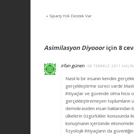
«
Sipariş Yok Destek Var
Asimilasyon Diyooor
için 8 ce
irfan günen
08 TEMMUZ 2011 HALIN
Nasıl ki bir insanın kendini gerçek
gerçekleştirme süreci vardır.Maslo
ihtiyaçlar ve güvende olma hissi o
gerçekleştiremeyen toplumların ü
demokrasiden insan haklarından ba
ülkelerin özgürlükler konusunda il
konuşmanın içerisinde ekonomiden
fizyolojik ihtiyaçların da güvenl