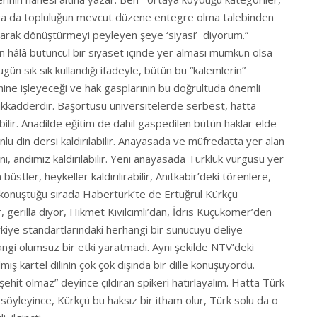
p ya da topluluğun mevcut düzene entegre olma talebinden
olarak dönüştürmeyi peyleyen şeye ‘siyasi’ diyorum.”
 hâlâ bütüncül bir siyaset içinde yer alması mümkün olsa
gün sık sık kullandığı ifadeyle, bütün bu “kalemlerin”
ne işleyeceği ve hak gasplarının bu doğrultuda önemli
kkadderdir. Başörtüsü üniversitelerde serbest, hatta
ir. Anadilde eğitim de dahil gaspedilen bütün haklar elde
unlu din dersi kaldırılabilir. Anayasada ve müfredatta yer alan
i, andımız kaldırılabilir. Yeni anayasada Türklük vurgusu yer
büstler, heykeller kaldırılırabilir, Anıtkabir’deki törenlere,
ın konuştuğu sırada Habertürk’te de Ertuğrul Kürkçü
, gerilla diyor, Hikmet Kıvılcımlı’dan, İdris Küçükömer’den
rkiye standartlarındaki herhangi bir sunucuyu deliye
gi olumsuz bir etki yaratmadı. Aynı şekilde NTV’deki
 kartel dilinin çok çok dışında bir dille konuşuyordu.
ehit olmaz” deyince çıldıran spikeri hatırlayalım. Hatta Türk
öyleyince, Kürkçü bu haksız bir itham olur, Türk solu da o