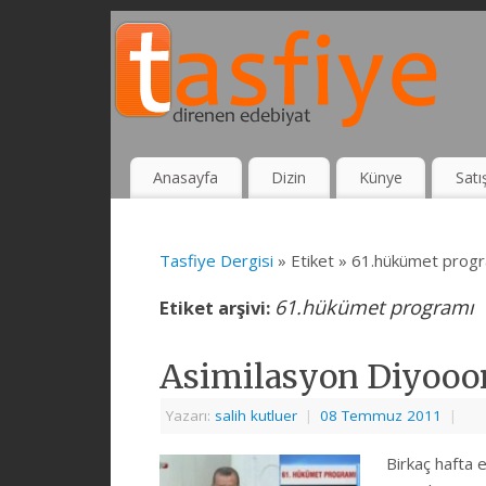
Anasayfa
Dizin
Künye
Satı
Tasfiye Dergisi
» Etiket » 61.hükümet prog
61.hükümet programı
Etiket arşivi:
Asimilasyon Diyooo
Yazarı:
salih kutluer
|
08 Temmuz 2011
|
Birkaç hafta 