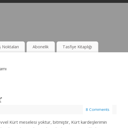
ş Noktaları
Abonelik
Tasfiye Kitaplığı
ramı
r
8 Comments
evvel Kürt meselesi yoktur, bitmiştir, Kürt kardeşlerimin