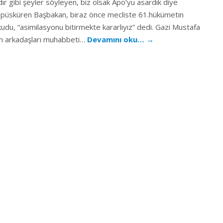
ır gibi şeyler söyleyen, biz olsak Apo’yu asardık diye
püsküren Başbakan, biraz önce mecliste 61.hükümetin
udu, “asimilasyonu bitirmekte kararlıyız” dedi. Gazi Mustafa
ah arkadaşları muhabbeti…
Devamını oku…
→