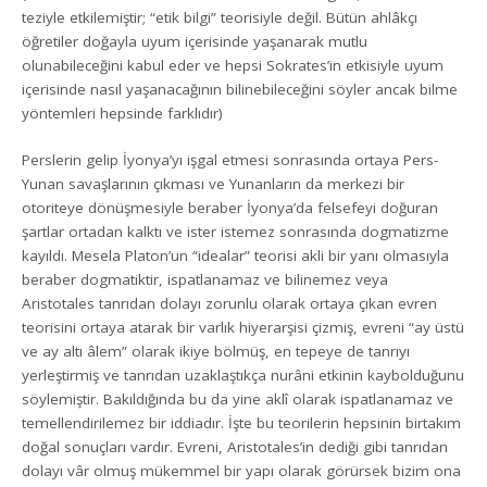
teziyle etkilemiştir; “etik bilgi” teorisiyle değil. Bütün ahlâkçı
öğretiler doğayla uyum içerisinde yaşanarak mutlu
olunabileceğini kabul eder ve hepsi Sokrates’in etkisiyle uyum
içerisinde nasıl yaşanacağının bilinebileceğini söyler ancak bilme
yöntemleri hepsinde farklıdır)
Perslerin gelip İyonya’yı işgal etmesi sonrasında ortaya Pers-
Yunan savaşlarının çıkması ve Yunanların da merkezi bir
otoriteye dönüşmesiyle beraber İyonya’da felsefeyi doğuran
şartlar ortadan kalktı ve ister istemez sonrasında dogmatizme
kayıldı. Mesela Platon’un “idealar” teorisi akli bir yanı olmasıyla
beraber dogmatiktir, ispatlanamaz ve bilinemez veya
Aristotales tanrıdan dolayı zorunlu olarak ortaya çıkan evren
teorisini ortaya atarak bir varlık hiyerarşisi çizmiş, evreni “ay üstü
ve ay altı âlem” olarak ikiye bölmüş, en tepeye de tanrıyı
yerleştirmiş ve tanrıdan uzaklaştıkça nurâni etkinin kaybolduğunu
söylemiştir. Bakıldığında bu da yine aklî olarak ispatlanamaz ve
temellendirilemez bir iddiadır. İşte bu teorilerin hepsinin birtakım
doğal sonuçları vardır. Evreni, Aristotales’in dediği gibi tanrıdan
dolayı vâr olmuş mükemmel bir yapı olarak görürsek bizim ona