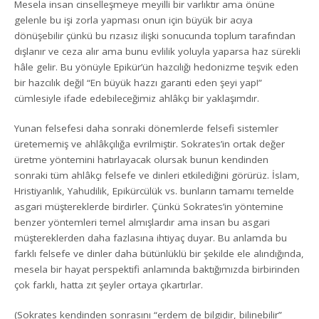
Mesela insan cinselleşmeye meyilli bir varlıktır ama önüne
gelenle bu işi zorla yapması onun için büyük bir acıya
dönüşebilir çünkü bu rızasız ilişki sonucunda toplum tarafından
dışlanır ve ceza alır ama bunu evlilik yoluyla yaparsa haz sürekli
hâle gelir. Bu yönüyle Epikür’ün hazcılığı hedonizme teşvik eden
bir hazcılık değil “En büyük hazzı garanti eden şeyi yap!”
cümlesiyle ifade edebileceğimiz ahlâkçı bir yaklaşımdır.
Yunan felsefesi daha sonraki dönemlerde felsefi sistemler
üretememiş ve ahlâkçılığa evrilmiştir. Sokrates’in ortak değer
üretme yöntemini hatırlayacak olursak bunun kendinden
sonraki tüm ahlâkçı felsefe ve dinleri etkilediğini görürüz. İslam,
Hristiyanlık, Yahudilik, Epikürcülük vs. bunların tamamı temelde
asgari müştereklerde birdirler. Çünkü Sokrates’in yöntemine
benzer yöntemleri temel almışlardır ama insan bu asgari
müştereklerden daha fazlasına ihtiyaç duyar. Bu anlamda bu
farklı felsefe ve dinler daha bütünlüklü bir şekilde ele alındığında,
mesela bir hayat perspektifi anlamında baktığımızda birbirinden
çok farklı, hatta zıt şeyler ortaya çıkartırlar.
(Sokrates kendinden sonrasını “erdem de bilgidir, bilinebilir”