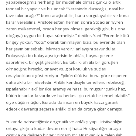
yapabileceğimiz herhangi bir müdahale olmaz çünkü o artık
tanrısal bir yapıdır ve biz ancak “Neresinde duracağız, nasıl bir
tavır takınacağız?” bunu araştırabilir, bunu sorgulayabilir ve buna
karar verebiliriz. Aristoteles’ten hemen sonra Stoacılar “Evren
zaten mükemmel, orada her şey olması gerektiği gibi, biz ona
(doğaya) uygun bir hayat sürmeliyiz.” dediler. Yani “Evrende kötü
bir şey yoktur, “kötü” olarak tanımlayan biziz; bu evrende olan
her şeyin bir sebebi, hikmeti vardır.” anlayışını savundular.
Dolayısıyla bu bakış açısı içerisinde ahlâk, başına gelene
sabretmek, bir çeşit çileciliktir. Bu tabii ki ahlâki bir görüşleri
olmadığını; hırsızlık, cinayet vs. gibi kötülük ve suçları
onayladıklarını göstermiyor. Epikürcülük ise buna göre nispeten
daha akılcı bir felsefedir. Ahlâkı kendisiyle temellendirebileceği,
ispatlanabilir aklî bir ilke aramış ve hazzı bulmuştur “çünkü haz,
bütün insanlarda vardır ve bu herkes için ortak bir temel olabilir.”
diye düşünmüştür. Burada da insan en büyük hazzı garanti
edecek davranışı seçerse ahlâki olan da ortaya çıkar demiştir.
Yukarıda bahsettiğimiz dogmatik ve ahlâkçı yapı Hristiyanlığın
ortaya çıkışına kadar devam etmiş hatta Hristiyanlığın ortaya
çıkışıyla da değişen bir şey olmamıştır. Hristiyanlıkla gelen ilahi