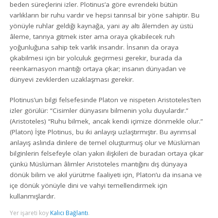
beden süreçlerini izler. Plotinus’a göre evrendeki bütün
varlıkların bir ruhu vardır ve hepsi tanrısal bir yöne sahiptir. Bu
yönüyle ruhlar geldiği kaynağa, yani ay altı âlemden ay üstü
âleme, tanrıya gitmek ister ama oraya çıkabilecek ruh
yoğunluğuna sahip tek varlık insandır. İnsanın da oraya
çıkabilmesi için bir yolculuk geçirmesi gerekir, burada da
reenkarnasyon mantığı ortaya çıkar; insanın dünyadan ve
dünyevi zevklerden uzaklaşması gerekir.
Plotinus’un bilgi felsefesinde Platon ve nispeten Aristoteles’ten
izler görülür: “Cisimler dünyasını bilmenin yolu duyulardır.”
(Aristoteles) “Ruhu bilmek, ancak kendi içimize dönmekle olur.”
(Platon) İşte Plotinus, bu iki anlayışı uzlaştırmıştır. Bu ayrımsal
anlayış aslında dinlere de temel oluşturmuş olur ve Müslüman
bilginlerin felsefeyle olan yakın ilişkileri de buradan ortaya çıkar
çünkü Müslüman âlimler Aristoteles mantığını dış dünyaya
dönük bilim ve akıl yürütme faaliyeti için, Platon’u da insana ve
içe dönük yönüyle dini ve vahyi temellendirmek için
kullanmışlardır.
Yer işareti koy
Kalıcı Bağlantı
.