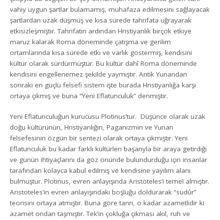
vahiy uygun şartlar bulamamış, muhafaza edilmesini sağlayacak
şartlardan uzak düşmüş ve kısa sürede tahrifata uğrayarak
etkisizleşmiştir. Tahrifatın ardından Hristiyanlık birçok etkiye
maruz kalarak Roma döneminde çatışma ve gerilim
ortamlarında kısa sürede etki ve varlık göstermiş, kendisini
kültür olarak sürdürmüştür. Bu kültür dahî Roma döneminde
kendisini engellenemez şekilde yaymıştır. Antik Yunandan
sonraki en güçlü felsefi sistem işte burada Hristiyanlığa karşı
ortaya çıkmış ve buna “Yeni Eflatunculuk” denmiştir.
Yeni Eflatunculuğun kurucusu Plotinus’tur. Düşünce olarak uzak
doğu kültürünün, Hristiyanlığın, Paganizmin ve Yunan
felsefesinin özgün bir sentezi olarak ortaya çıkmıştır. Yeni
Eflatunculuk bu kadar farklı kültürleri başarıyla bir araya getirdiği
ve günün ihtiyaçlarını da göz önünde bulundurduğu için insanlar
tarafından kolayca kabul edilmiş ve kendisine yayılım alanı
bulmuştur. Plotinus, evren anlayışında Aristoteles’i temel almıştır.
Aristoteles’in evren anlayışındaki boşluğu doldurarak “sudûr”
teorisini ortaya atmıştır. Buna göre tanrı, o kadar azametlidir ki
azamet ondan taşmıştır. Tek’in çokluğa çıkması akıl, ruh ve