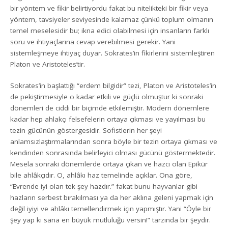
bir yöntem ve fikir belirtiyordu fakat bu nitelikteki bir fikir veya
yöntem, tavsiyeler seviyesinde kalamaz çünkü toplum olmanın
temel meselesidir bu; ikna edici olabilmesi için insanların farklı
soru ve ihtiyaçlarına cevap verebilmesi gerekir. Yani
sistemleşmeye ihtiyaç duyar. Sokrates’in fikirlerini sistemleştiren
Platon ve Aristoteles’tir.
Sokrates’in başlattığı “erdem bilgidir” tezi, Platon ve Aristoteles’in
de pekiştirmesiyle o kadar etkili ve güçlü olmuştur ki sonraki
dönemleri de ciddi bir biçimde etkilemiştir. Modern dönemlere
kadar hep ahlakçı felsefelerin ortaya çıkması ve yayılması bu
tezin gücünün göstergesidir. Sofistlerin her şeyi
anlamsızlaştırmalarından sonra böyle bir tezin ortaya çıkması ve
kendinden sonrasında belirleyici olması gücünü göstermektedir.
Mesela sonraki dönemlerde ortaya çıkan ve hazcı olan Epikür
bile ahlâkçıdır. O, ahlâkı haz temelinde açıklar. Ona göre,
“Evrende iyi olan tek şey hazdır.” fakat bunu hayvanlar gibi
hazların serbest bırakılması ya da her aklına geleni yapmak için
değil iyiyi ve ahlâkı temellendirmek için yapmıştır. Yani “Öyle bir
şey yap ki sana en büyük mutluluğu versin!” tarzında bir şeydir.