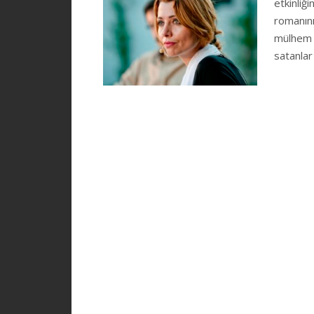
etkinliği
romanın
mülhem h
satanlar