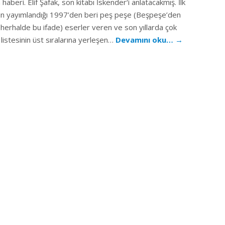
n haberi. Elif Şafak, son kitabı İskender‘i anlatacakmış. İlk
ın yayımlandığı 1997’den beri peş peşe (Beşpeşe’den
erhalde bu ifade) eserler veren ve son yıllarda çok
 listesinin üst sıralarına yerleşen…
Devamını oku…
→