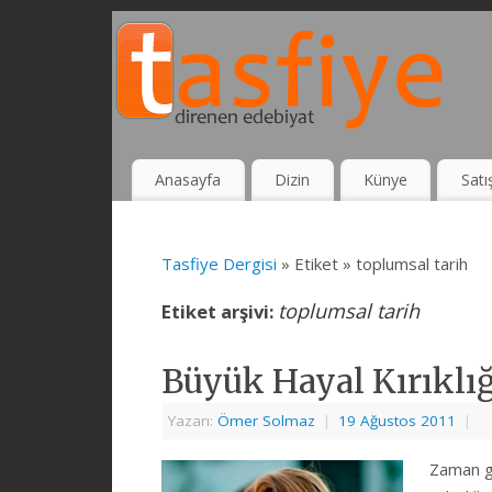
Anasayfa
Dizin
Künye
Satı
Tasfiye Dergisi
» Etiket » toplumsal tarih
toplumsal tarih
Etiket arşivi:
Büyük Hayal Kırıklı
Yazarı:
Ömer Solmaz
|
19 Ağustos 2011
|
Zaman g