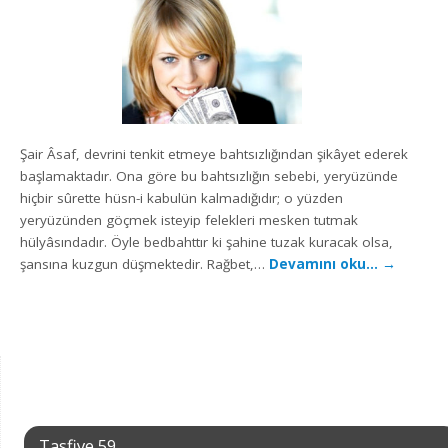
Şair Âsaf, devrini tenkit etmeye bahtsızlığından şikâyet ederek
başlamaktadır. Ona göre bu bahtsızlığın sebebi, yeryüzünde
hiçbir sûrette hüsn-i kabulün kalmadığıdır; o yüzden
yeryüzünden göçmek isteyip felekleri mesken tutmak
hülyâsındadır. Öyle bedbahttır ki şahine tuzak kuracak olsa,
şansına kuzgun düşmektedir. Rağbet,…
Devamını oku…
→
Tasfiye 59