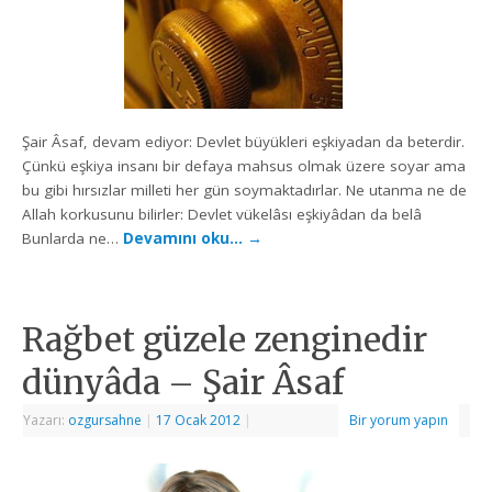
Şair Âsaf, devam ediyor: Devlet büyükleri eşkiyadan da beterdir.
Çünkü eşkiya insanı bir defaya mahsus olmak üzere soyar ama
bu gibi hırsızlar milleti her gün soymaktadırlar. Ne utanma ne de
Allah korkusunu bilirler: Devlet vükelâsı eşkiyâdan da belâ
Bunlarda ne…
Devamını oku…
→
Rağbet güzele zenginedir
dünyâda – Şair Âsaf
Yazarı:
ozgursahne
|
17 Ocak 2012
|
Bir yorum yapın