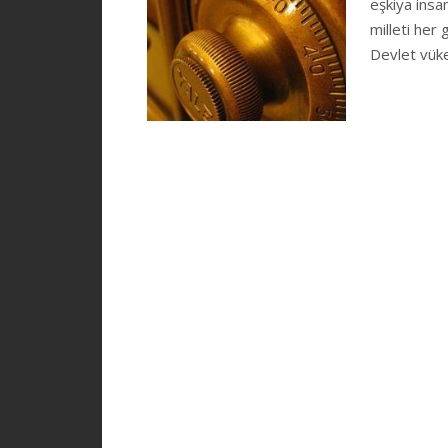
eşkiya insa
milleti her
Devlet vük