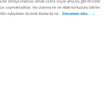
nı bir defaya mahsus olmak üzere soyar ama bu gibi hırsızlar
 gün soymaktadırlar. Ne utanma ne de Allah korkusunu bilirler:
elâsı eşkiyâdan da belâ Bunlarda ne…
Devamını oku…
→