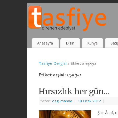
Anasayfa
Dizin
Künye
Satı
Tasfiye Dergisi
» Etiket » eşkiya
eşkiya
Etiket arşivi:
Hırsızlık her gün…
Yazarı:
ozgursahne
|
18 Ocak 2012
|
Şair Âsaf, 