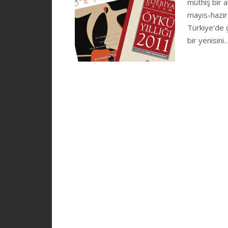
müthiş bir a
mayıs-hazir
Türkiye’de ç
bir yenisin