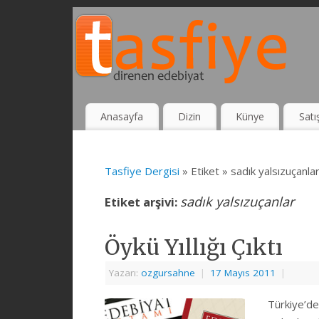
Anasayfa
Dizin
Künye
Satı
Tasfiye Dergisi
» Etiket » sadık yalsızuçanla
sadık yalsızuçanlar
Etiket arşivi:
Öykü Yıllığı Çıktı
Yazarı:
ozgursahne
|
17 Mayıs 2011
|
Türkiye’de 