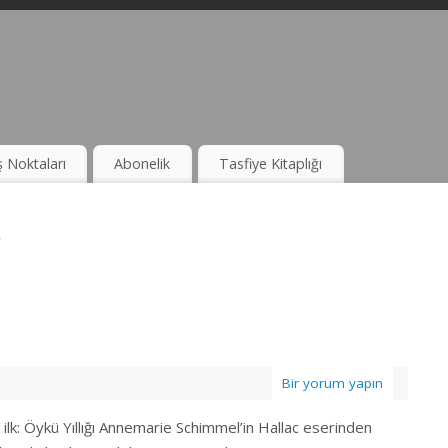
ş Noktaları
Abonelik
Tasfiye Kitaplığı
r
Bir yorum yapın
ilk: Öykü Yıllığı Annemarie Schimmel’in Hallac eserinden