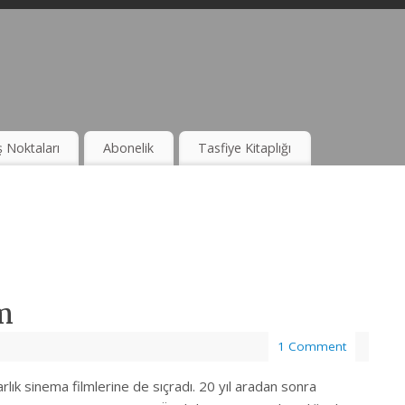
ş Noktaları
Abonelik
Tasfiye Kitaplığı
m
1 Comment
ık sinema filmlerine de sıçradı. 20 yıl aradan sonra