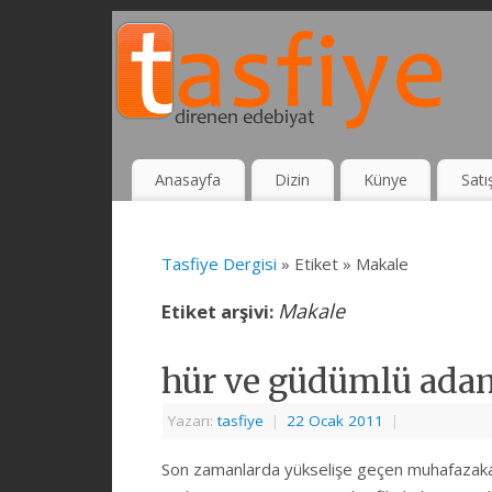
Anasayfa
Dizin
Künye
Satı
Tasfiye Dergisi
» Etiket » Makale
Makale
Etiket arşivi:
hür ve güdümlü ada
Yazarı:
tasfiye
|
22 Ocak 2011
|
Son zamanlarda yükselişe geçen muhafazakarl