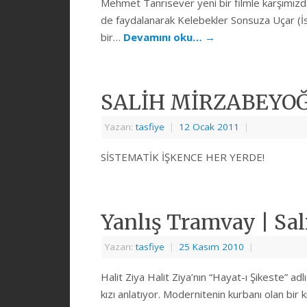
Mehmet Tanrısever yeni bir filmle karşımı
de faydalanarak Kelebekler Sonsuza Uçar (İski
bir…
Devamını oku…
→
SALİH MİRZABEYO
Yazarı:
tasfiye
|
12 Ocak 2011
|
SİSTEMATİK İŞKENCE HER YERDE!
Yanlış Tramvay | Sal
Yazarı:
tasfiye
|
25 Kasım 2010
|
Halit Ziya Halit Ziya’nın “Hayat-ı Şikeste” ad
kızı anlatıyor. Modernitenin kurbanı olan bi