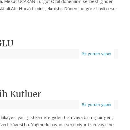
zda. Mesut UÇAKAN Turgut Özal döneminin serbestliğinden
lipli Atıf Hoca) filmini çekmiştir. Dönemine göre hayli cesur
ĞLU
Bir yorum yapın
ih Kutluer
Bir yorum yapın
lı hikâyesi yanlış istikamete giden tramvaya binmiş bir genç
r kızın hikâyesi bu. Yağmurlu havada seçemiyor tramvayın ne