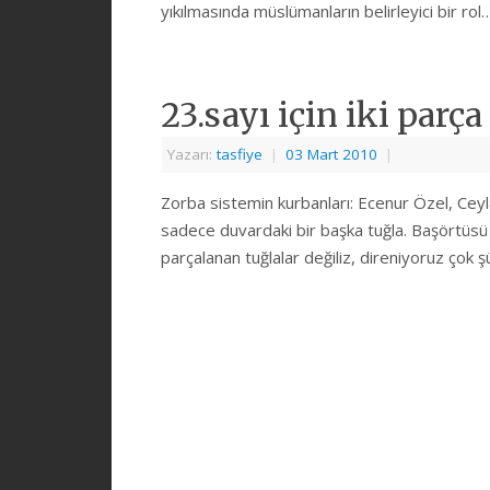
yıkılmasında müslümanların belirleyici bir ro
23.sayı için iki parça
Yazarı:
tasfiye
|
03 Mart 2010
|
Zorba sistemin kurbanları: Ecenur Özel, Ceylan 
sadece duvardaki bir başka tuğla. Başörtüsü
parçalanan tuğlalar değiliz, direniyoruz çok ş