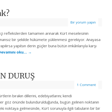
ak?
Bir yorum yapın
i reflekslerden tamamen arınarak Kürt meselesinin
mansız bir şekilde hükümete yüklenmesi gerekiyor. Anayasa
yapılırsa yapılsın derin güçler buna bütün imkânlarıyla karşı
Devamını oku…
→
GÜN DURUŞ
1 Comment
tlerin bırakın dillerini, edebiyatlarını; kendi
eçler göz önünde bulundurulduğunda, bugün gelinen noktanın
ki noktaya gelmesinde, Kürt sorunuyla ilgili tabuların bir bir