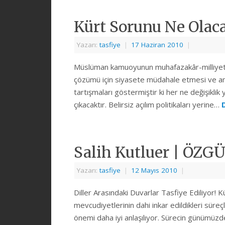
Kürt Sorunu Ne Olac
Yazarı:
tasfiye
|
17 Haziran 2010
|
Müslüman kamuoyunun muhafazakâr-milliyetç
çözümü için siyasete müdahale etmesi ve a
tartışmaları göstermiştir ki her ne değişiklik 
çıkacaktır. Belirsiz açılım politikaları yerine…
Salih Kutluer | ÖZ
Yazarı:
tasfiye
|
12 Mayıs 2010
|
Diller Arasındaki Duvarlar Tasfiye Ediliyor! Kür
mevcudiyetlerinin dahi inkar edildikleri sür
önemi daha iyi anlaşılıyor. Sürecin günümüzde