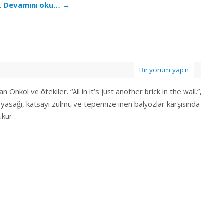
l…
Devamını oku…
→
Bir yorum yapın
Önkol ve ötekiler. “All in it’s just another brick in the wall.”,
 yasağı, katsayı zulmü ve tepemize inen balyozlar karşısında
ükür.