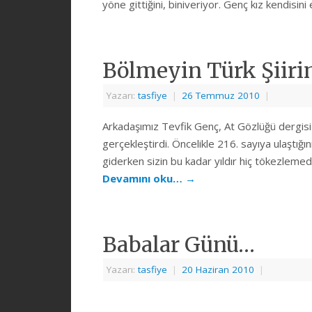
yöne gittiğini, biniveriyor. Genç kız kendisi
Bölmeyin Türk Şiirin
Yazarı:
tasfiye
|
26 Temmuz 2010
|
Arkadaşımız Tevfik Genç, At Gözlüğü dergisi 
gerçekleştirdi. Öncelikle 216. sayıya ulaştığı
giderken sizin bu kadar yıldır hiç tökezleme
Devamını oku…
→
Babalar Günü…
Yazarı:
tasfiye
|
20 Haziran 2010
|