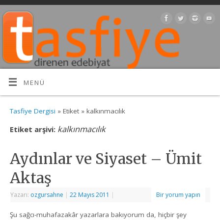
MENÜ
Tasfiye Dergisi
» Etiket » kalkınmacılık
kalkınmacılık
Etiket arşivi:
Aydınlar ve Siyaset – Ümit
Aktaş
Yazarı:
ozgursahne
|
22 Mayıs 2011
|
Bir yorum yapın
Şu sağcı-muhafazakâr yazarlara bakıyorum da, hiçbir şey