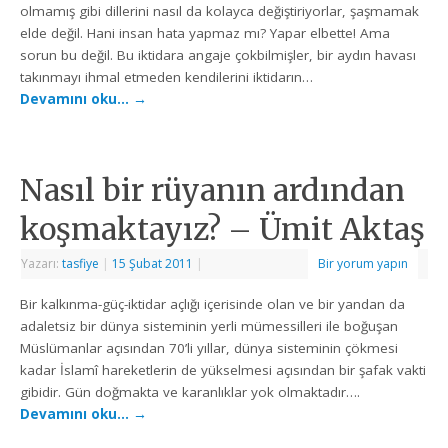
olmamış gibi dillerini nasıl da kolayca değiştiriyorlar, şaşmamak
elde değil. Hani insan hata yapmaz mı? Yapar elbette! Ama
sorun bu değil. Bu iktidara angaje çokbilmişler, bir aydın havası
takınmayı ihmal etmeden kendilerini iktidarın…
Devamını oku…
→
Nasıl bir rüyanın ardından
koşmaktayız? – Ümit Aktaş
Yazarı:
tasfiye
|
15 Şubat 2011
|
Bir yorum yapın
Bir kalkınma-güç-iktidar açlığı içerisinde olan ve bir yandan da
adaletsiz bir dünya sisteminin yerli mümessilleri ile boğuşan
Müslümanlar açısından 70’li yıllar, dünya sisteminin çökmesi
kadar İslamî hareketlerin de yükselmesi açısından bir şafak vakti
gibidir. Gün doğmakta ve karanlıklar yok olmaktadır….
Devamını oku…
→