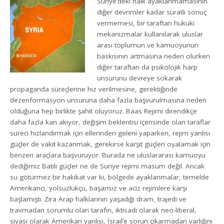
Suriye’deki halk ayaklanmamasının
diğer devrimler kadar süratli sonuç
vermemesi, bir taraftan hukuki
mekanizmalar kullanılarak uluslar
arası toplumun ve kamuoyunun
baskısının artmasına neden olurken
diğer taraftan da psikolojik harp
unsurunu devreye sokarak
propaganda süreçlerine hız verilmesine, gerektiğinde
dezenformasyon unsuruna daha fazla başvurulmasına neden
olduğuna hep birlikte şahit oluyoruz. Baas Rejimi direndikçe
daha fazla kan akıyor, değişim beklentisi içerisinde olan taraflar
süreci hızlandırmak için ellerinden geleni yaparken, rejim yanlısı
güçler de vakit kazanmak, gerekirse karşıt güçleri oyalamak için
benzeri araçlara başvuruyor. Burada ne uluslararası kamuoyu
dediğimiz Batılı güçler ne de Suriye rejimi masum değil. Ancak
su götürmez bir hakikat var ki, bölgede ayaklanmalar, temelde
Amerikancı, yolsuzlukçu, başarısız ve aciz rejimlere karşı
başlamıştı. Zira Arap halklarının yaşadığı dram, trajedi ve
travmadan sorumlu olan tarafın, iktisadi olarak neo-liberal,
siyasi olarak Amerikan yanlısı, İsrail’e sorun çıkarmadan varlığını