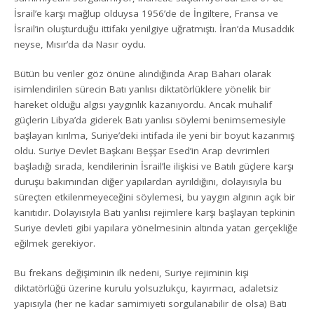
İsrail’e karşı mağlup olduysa 1956’de de İngiltere, Fransa ve
İsrail’in oluşturduğu ittifakı yenilgiye uğratmıştı. İran’da Musaddık
neyse, Mısır’da da Nasır oydu.
Bütün bu veriler göz önüne alındığında Arap Baharı olarak
isimlendirilen sürecin Batı yanlısı diktatörlüklere yönelik bir
hareket olduğu algısı yaygınlık kazanıyordu. Ancak muhalif
güçlerin Libya’da giderek Batı yanlısı söylemi benimsemesiyle
başlayan kırılma, Suriye’deki intifada ile yeni bir boyut kazanmış
oldu. Suriye Devlet Başkanı Beşşar Esed’in Arap devrimleri
başladığı sırada, kendilerinin İsrail’le ilişkisi ve Batılı güçlere karşı
duruşu bakımından diğer yapılardan ayrıldığını, dolayısıyla bu
süreçten etkilenmeyeceğini söylemesi, bu yaygın algının açık bir
kanıtıdır. Dolayısıyla Batı yanlısı rejimlere karşı başlayan tepkinin
Suriye devleti gibi yapılara yönelmesinin altında yatan gerçekliğe
eğilmek gerekiyor.
Bu frekans değişiminin ilk nedeni, Suriye rejiminin kişi
diktatörlüğü üzerine kurulu yolsuzlukçu, kayırmacı, adaletsiz
yapısıyla (her ne kadar samimiyeti sorgulanabilir de olsa) Batı