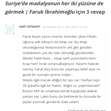
Suriye’de madalyonun her iki yüzüne de
görmek | Faruk İbrahimoğlu
için 3 cevap
said ramazan
20 NISAN 2012 HALINDE 06:44
Faruk Beyin yazısı önemli. Küreden çıkan Filistin
Uğruna adlı edisyon bir kitap var. Bu kitap
okunduğunda Abdunnasır’ın artı gibi görülen
noktalarının çok da öyle olmadığı görülecektir.
Elbette farklı Nasır… Kitap tarih yazımlarını hem
Arap hem İsrail sorunsallaştırıyor. Nasır’ın hatıratı
varmış. Faruk Bey bunu bir yayıncıya teklif etse ve
güzel bir sunuşla çevirse keşke…
Siteyle ilgili merak ettiğim bir şey var: Tasfiye niçin
28 Şubat’la ilgili bir haber, değini vs. yayımlamadı?
Bunun AKP ile ortaklaşmamak kaygısıyla alakalı
yanları var. Lakin bunu da belirterek bu konuda bir
şeyler yazmak gerekirdi. Baki selam
Yanıtlamak için oturum açın