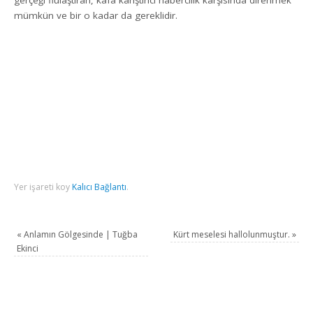
gerçeği flulaştıran, kafa karıştırıcı habercilik karşısında direnmek
mümkün ve bir o kadar da gereklidir.
Yer işareti koy
Kalıcı Bağlantı
.
«
Anlamın Gölgesinde | Tuğba
Kürt meselesi hallolunmuştur.
»
Ekinci