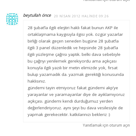
beytullah önce
20 NISAN 2012 HALINDE 09:26
28 şubat’la ilgili eleştiri haklı fakat bunun AKP ile
ortaklaşmama kaygısıyla ilgisi yok. özgür yazarlar
birliği olarak geçen seneden bugüne 28 şubat’la
ilgili 3 panel düzenledik ve hepsinde 28 şubat’la
ilgili yüzleşme çağrısı yaptık. belki dava sebebiyle
bu çağrıyı yenilemek gerekiyordu ama açıkçası
konuyla ilgili yazılı bir metin elimizde yok, fırsat
bulup yazamadık da. yazmak gerektiği konusunda
haklısınız.
gündemi tayin etmiyoruz fakat gündemi akp’ye
yarayanlar ve yaramayanlar diye de ayıklamıyoruz
açıkçası. gündemi kendi durduğumuz yerden
değerlendiriyoruz. aynı şeyi bu dava vesilesiyle de
yapmak gerekecektir. katkılarınızı bekleriz :)
Yanıtlamak için oturum açın