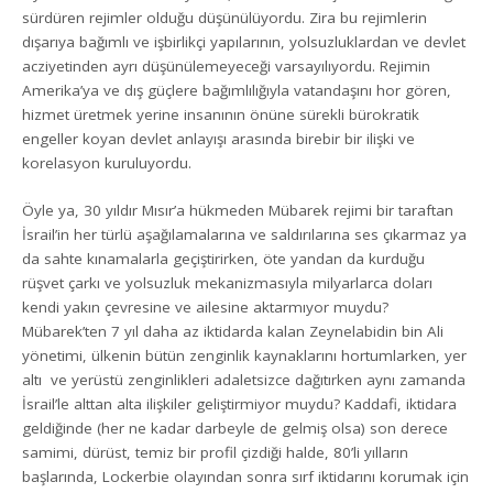
sürdüren rejimler olduğu düşünülüyordu. Zira bu rejimlerin
dışarıya bağımlı ve işbirlikçi yapılarının, yolsuzluklardan ve devlet
acziyetinden ayrı düşünülemeyeceği varsayılıyordu. Rejimin
Amerika’ya ve dış güçlere bağımlılığıyla vatandaşını hor gören,
hizmet üretmek yerine insanının önüne sürekli bürokratik
engeller koyan devlet anlayışı arasında birebir bir ilişki ve
korelasyon kuruluyordu.
Öyle ya, 30 yıldır Mısır’a hükmeden Mübarek rejimi bir taraftan
İsrail’in her türlü aşağılamalarına ve saldırılarına ses çıkarmaz ya
da sahte kınamalarla geçiştirirken, öte yandan da kurduğu
rüşvet çarkı ve yolsuzluk mekanizmasıyla milyarlarca doları
kendi yakın çevresine ve ailesine aktarmıyor muydu?
Mübarek’ten 7 yıl daha az iktidarda kalan Zeynelabidin bin Ali
yönetimi, ülkenin bütün zenginlik kaynaklarını hortumlarken, yer
altı ve yerüstü zenginlikleri adaletsizce dağıtırken aynı zamanda
İsrail’le alttan alta ilişkiler geliştirmiyor muydu? Kaddafi, iktidara
geldiğinde (her ne kadar darbeyle de gelmiş olsa) son derece
samimi, dürüst, temiz bir profil çizdiği halde, 80’li yılların
başlarında, Lockerbie olayından sonra sırf iktidarını korumak için