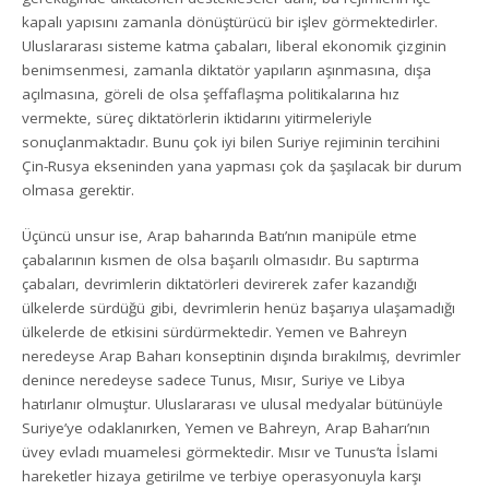
kapalı yapısını zamanla dönüştürücü bir işlev görmektedirler.
Uluslararası sisteme katma çabaları, liberal ekonomik çizginin
benimsenmesi, zamanla diktatör yapıların aşınmasına, dışa
açılmasına, göreli de olsa şeffaflaşma politikalarına hız
vermekte, süreç diktatörlerin iktidarını yitirmeleriyle
sonuçlanmaktadır. Bunu çok iyi bilen Suriye rejiminin tercihini
Çin-Rusya ekseninden yana yapması çok da şaşılacak bir durum
olmasa gerektir.
Üçüncü unsur ise, Arap baharında Batı’nın manipüle etme
çabalarının kısmen de olsa başarılı olmasıdır. Bu saptırma
çabaları, devrimlerin diktatörleri devirerek zafer kazandığı
ülkelerde sürdüğü gibi, devrimlerin henüz başarıya ulaşamadığı
ülkelerde de etkisini sürdürmektedir. Yemen ve Bahreyn
neredeyse Arap Baharı konseptinin dışında bırakılmış, devrimler
denince neredeyse sadece Tunus, Mısır, Suriye ve Libya
hatırlanır olmuştur. Uluslararası ve ulusal medyalar bütünüyle
Suriye’ye odaklanırken, Yemen ve Bahreyn, Arap Baharı’nın
üvey evladı muamelesi görmektedir. Mısır ve Tunus’ta İslami
hareketler hizaya getirilme ve terbiye operasyonuyla karşı