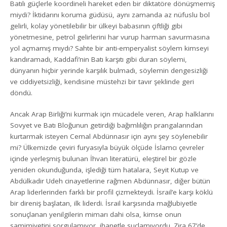
Batılı güçlerle koordineli hareket eden bir diktatöre dönüşmemiş
miydi? İktidarını koruma güdüsü, aynı zamanda az nüfuslu bol
gelirli, kolay yönetilebilir bir ülkeyi babasının çiftliği gibi
yönetmesine, petrol gelirlerini har vurup harman savurmasına
yol açmamış mıydı? Sahte bir anti-emperyalist söylem kimseyi
kandıramadı, Kaddafi’nin Batı karşıtı gibi duran söylemi,
dünyanın hiçbir yerinde karşılık bulmadı, söylemin dengesizliği
ve ciddiyetsizliği, kendisine müstehzi bir tavır şeklinde geri
döndü.
Ancak Arap Birliği’ni kurmak için mücadele veren, Arap halklarını
Sovyet ve Batı Bloğunun getirdiği bağımlılığın prangalarından
kurtarmak isteyen Cemal Abdünnasır için aynı şey söylenebilir
mi? Ülkemizde çeviri furyasıyla büyük ölçüde İslamcı çevreler
içinde yerleşmiş bulunan İhvan literatürü, eleştirel bir gözle
yeniden okunduğunda, işlediği tüm hatalara, Seyit Kutup ve
Abdülkadir Udeh cinayetlerine rağmen Abdünnasır, diğer bütün
Arap liderlerinden farklı bir profil çizmekteydi. İsrail’e karşı köklü
bir direniş başlatan, ilk liderdi. İsrail karşısında mağlubiyetle
sonuçlanan yenilgilerin mimarı dahi olsa, kimse onun
samimiyetini sorgulamıyor, ihanetle suçlamıyordu. Zira 67’de