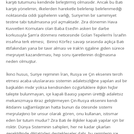
karşıtı tutumunu kendinde birleştirmiş olmasıdır. Ancak bu Batı
karşıtı yönelimin, ilkelerden hareketle belirlenip belirlenmediği
noktasında ciddi şüphelerin varlığı, Suriye’nin bir samimiyet
testine tabi tutulmasına yol açmaktadır. Zira dönemin Hava
Kuvvetleri Komutanı olan Baba Esed’in askeri bir darbe
korkusuyla Şam’a dönmesi neticesinde Golan Tepeleri’ni İsrail’in
insafına terk etmesi, Birinci Körfez savaşı sırasında açıkça Batı
ittifakından yana bir tavır alması ve Irak’ın işgaline giden sürece
meşruiyet kazandırması, hep soru işaretlerinin doğmasına
neden olmuştur.
İkinci husus, Suriye rejiminin İran, Rusya ve Çin eksenini tercih
etmesi acaba uluslararası sistemin adaletsizliğine yapılan asil bir
başkaldırı mıdır yoksa kendisinden özgürlüklere ilişkin hiçbir
talepte bulunmayan, içe kapalı Baasçı yapının ürettiği adaletsiz
mekanizmaya itiraz geliştirmeyen Çin-Rusya eksenini kendi
iktidarını sağlamlaştıran hatta bunun da ötesinde sistemi
meşrulaştırıcı bir unsur olarak gören, onu kullanan, istismar
eden bir tutum mudur? Zira Batı ile ilişkiler kapalı yapılar için bir
risktir. Dünya Sisteminin sahipleri, her ne kadar çıkarları
gerektiğinde diktatörleri destekleseler dahi, bu rejimlerin içe