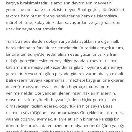
karşıya bırakılmaktadır. İslamcıların devrimlerin meyvesini
yemesine müsaade etmek istemeyen Batılı güçler, dönüştükleri
taktirde hem bütün direniş hareketlerine hem de İslamcılara
müreffeh ülke, kolay bir iktidar, savaşlardan ve çatışmalardan
uzak bir hayat vaat etmektedir.
Tüm bu nedenlerden dolayı Suriye‘deki ayaklanma diğer halk
hareketlerinden farklılık arz etmektedir. Buradaki dengeli tutum,
bir taraftan Suriye’de hedef alınan esas gücün öncelikle İran
olduğu gerçeğini teslim etmeyi diğer yandan, mevcut rejimin
katliamlarına meşruiyet kazandırma gibi bir oyuna düşmemeyi
gerektirir. Mevcut rüzgârın peşinde giderek vurun abalıya misali
Batı eksenli furyaya kapılmamalı, mezhebi kaygıları öne çıkaran,
dezenformasyona eyvallah eden hoyratça tutuma prim
verilmemelidir. Öte yandan işlenen insan hakları ihlallerinin,
masum sivillere yönelik hayvani şiddetin hiçbir gerekçesinin
olmayacağını teslim ederek, özgürlükleri hiçe sayan Baas
rejiminin sözcülüğüne soyunmamalıyız. Gerçekleri tespit etmek,
yalanla doğruyu ayırmak, it iziyle at izinin birbirine karıştığı bir
dönemde zor olsa da en azından medyanın öncülüğünü yaptığı