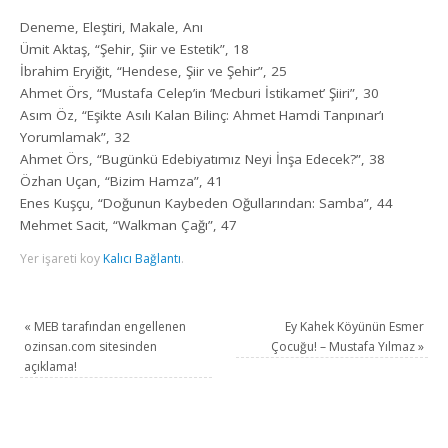
Deneme, Eleştiri, Makale, Anı
Ümit Aktaş, “Şehir, Şiir ve Estetik”, 18
İbrahim Eryiğit, “Hendese, Şiir ve Şehir”, 25
Ahmet Örs, “Mustafa Celep’in ‘Mecburi İstikamet’ Şiiri”, 30
Asım Öz, “Eşikte Asılı Kalan Bilinç: Ahmet Hamdi Tanpınar’ı
Yorumlamak”, 32
Ahmet Örs, “Bugünkü Edebiyatımız Neyi İnşa Edecek?”, 38
Özhan Uçan, “Bizim Hamza”, 41
Enes Kuşçu, “Doğunun Kaybeden Oğullarından: Samba”, 44
Mehmet Sacit, “Walkman Çağı”, 47
Yer işareti koy
Kalıcı Bağlantı
.
«
MEB tarafından engellenen
Ey Kahek Köyünün Esmer
ozinsan.com sitesinden
Çocuğu! – Mustafa Yılmaz
»
açıklama!