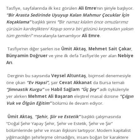
Tasfiye, sayfalarında ilk kez görülen
Ali Emre
’nin şiiriyle başlıyor.
“
Bir Arasta Sedirinde Uyuyup
Kalan Mahmur Çocuklar İçin
Koçaklama”
başlıklı şiirini
“
Bir namaz kılalım önce omuzlarımız
çürüsün kardeşlikten/ Koşup sonra biri gözünü kırpmadan yaksın
tüm gemileri”
mısralarıyla tamamlıyor
Ali Emre
.
Tasfiye’nin diğer şairleri ise
Ümit Aktaş
,
Mehmet Sait Çakar
,
Bünyamin Doğruer
ve yine ilk defa Tasfiye’de yer alan
Nebiye
Arı
.
Derginin bu sayısında
Veysel Altuntaş
, biçimsel denemesiyle
öne çıkan
“Ev Hapsi”,
şair
Cevat Akkanat
da Bursa temalı
“Jimnastik Kurgu”
ve
Habil Sağlam
“Üç Şey”
adlı öyküleriyle
yer alırken
Mehmet Ali Başaran
eleştirel masal dizisine
“Çılgın
Vuk ve Ölgün Eğitim”
bölümü ile devam ediyor.
Ümit Aktaş
,
“Şehir, Şiir ve Estetik”
başlıklı çalışmasında
“Doğal Şehir Yapay Şehir, Şehir ve Estetik, Şehir ve Şiir”
bölümlerinde şehir ve insan ilişkisini tartışıyor. Modern kapitalist
yığılmacılığın şehirleşme olmadığını, insanı boğan bir karaktere