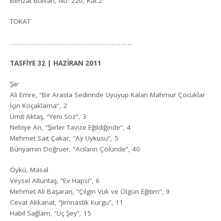
Behzat Bulvarı, No: 220, Kat:2
TOKAT
…………………………………………………………..
TASFİYE 32 | HAZİRAN 2011
Şiir
Ali Emre, “Bir Arasta Sedirinde Uyuyup Kalan Mahmur Çocuklar
İçin Koçaklama”, 2
Ümit Aktaş, “Yeni Söz”, 3
Nebiye Arı, “Şiirler Tavize Eğildiğinde”, 4
Mehmet Sait Çakar, “Ay Uykusu”, 5
Bünyamin Doğruer, “Acıların Çölünde”, 40
Öykü, Masal
Veysel Altuntaş, “Ev Hapsi”, 6
Mehmet Ali Başaran, “Çılgın Vuk ve Ölgün Eğitim”, 9
Cevat Akkanat, “Jimnastik Kurgu”, 11
Habil Sağlam, “Üç Şey”, 15