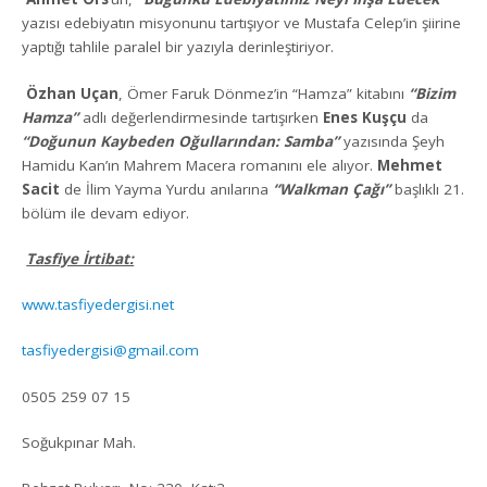
yazısı edebiyatın misyonunu tartışıyor ve Mustafa Celep’in şiirine
yaptığı tahlile paralel bir yazıyla derinleştiriyor.
Özhan Uçan
, Ömer Faruk Dönmez’in “Hamza” kitabını
“Bizim
Hamza”
adlı değerlendirmesinde tartışırken
Enes Kuşçu
da
“Doğunun Kaybeden Oğullarından: Samba”
yazısında Şeyh
Hamidu Kan’ın Mahrem Macera romanını ele alıyor.
Mehmet
Sacit
de İlim Yayma Yurdu anılarına
“Walkman Çağı”
başlıklı 21.
bölüm ile devam ediyor.
Tasfiye İrtibat:
www.tasfiyedergisi.net
tasfiyedergisi@gmail.com
0505 259 07 15
Soğukpınar Mah.