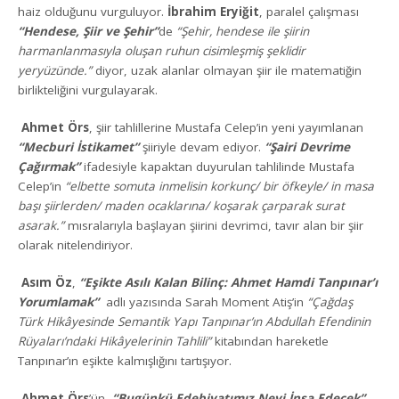
haiz olduğunu vurguluyor.
İbrahim Eryiğit
, paralel çalışması
“Hendese, Şiir ve Şehir”
de
“Şehir, hendese ile şiirin
harmanlanmasıyla oluşan ruhun cisimleşmiş şeklidir
yeryüzünde.”
diyor, uzak alanlar olmayan şiir ile matematiğin
birlikteliğini vurgulayarak.
Ahmet Örs
, şiir tahlillerine Mustafa Celep’in yeni yayımlanan
“Mecburi İstikamet”
şiiriyle devam ediyor.
“Şairi Devrime
Çağırmak”
ifadesiyle kapaktan duyurulan tahlilinde Mustafa
Celep’in
“elbette somuta inmelisin korkunç/ bir öfkeyle/ in masa
başı şiirlerden/ maden ocaklarına/ koşarak çarparak surat
asarak.”
mısralarıyla başlayan şiirini devrimci, tavır alan bir şiir
olarak nitelendiriyor.
Asım Öz
,
“Eşikte Asılı Kalan Bilinç: Ahmet Hamdi Tanpınar’ı
Yorumlamak”
adlı yazısında Sarah Moment Atiş’in
“Çağdaş
Türk Hikâyesinde Semantik Yapı Tanpınar’ın Abdullah Efendinin
Rüyaları’ndaki Hikâyelerinin Tahlili”
kitabından hareketle
Tanpınar’ın eşikte kalmışlığını tartışıyor.
Ahmet Örs
’ün,
“Bugünkü Edebiyatımız Neyi İnşa Edecek”