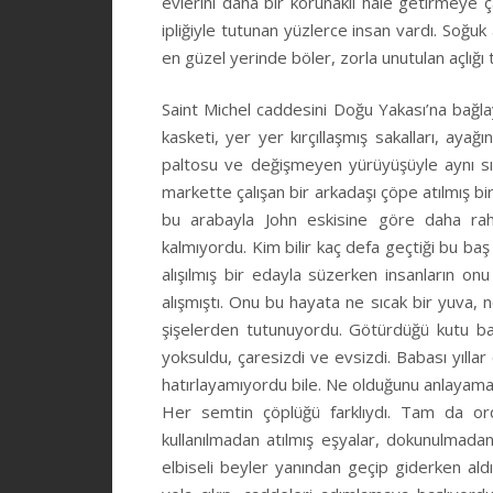
evlerini daha bir korunaklı hale getirmeye ça
ipliğiyle tutunan yüzlerce insan vardı. Soğuk
en güzel yerinde böler, zorla unutulan açlığı t
Saint Michel caddesini Doğu Yakası’na bağla
kasketi, yer yer kırçıllaşmış sakalları, aya
paltosu ve değişmeyen yürüyüşüyle aynı sı
markette çalışan bir arkadaşı çöpe atılmış bir
bu arabayla John eskisine göre daha raha
kalmıyordu. Kim bilir kaç defa geçtiği bu ba
alışılmış bir edayla süzerken insanların on
alışmıştı. Onu bu hayata ne sıcak bir yuva,
şişelerden tutunuyordu. Götürdüğü kutu baş
yoksuldu, çaresizdi ve evsizdi. Babası yıll
hatırlayamıyordu bile. Ne olduğunu anlayama
Her semtin çöplüğü farklıydı. Tam da orda
kullanılmadan atılmış eşyalar, dokunulmadan
elbiseli beyler yanından geçip giderken 