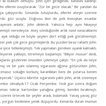
ki büklüm olmuştu. John içeri girdiğinde, kafasını kaldırıp:
ohn ellerini ovuşturarak. “Zor bir gece olacak.” Bir yandan da
a çalışıyordu. Sonunda tutuşturdu, ellerini ateşin üzerine
yordu göz ucuyla. Doğrusu ikisi de pek konuşkan insanlar
esini anlatır, John dinlerdi. Yalnızca hep aynı hikayeyi
rlemişti neredeyse. Ateş söndüğünde artık nasıl ısınacaklarını
ayık olduğu ve böyle şeyleri dert ettiği pek görülmemişti.
er pek çok gece geçirmişlerdi. Bu yüzden biraz rahattı John.
e iyice bitkinleşmişti. Tek yapmaları gereken uyanık kalmaktı.
erek yaklaştı, titremeye başlamıştı. “Biliyor musun” dedi,
çlarını gözlerinin önünden çekmeye çalıştı. “En çok da neye
ılmış ve bir yanı ıslanmış sigarasını ağzına götürürken John,
cımasız sokağın korkunç karanlıkları beni de yutarsa benim
ecek.” Üçüncü kibritte sigarasını yaktı John, artık sönmeye
rşembe olmalıydı.17 Ocak Perşembe. Yedi gün sonra doğum
s tekrar kartondan yatağına gitmiş, kendini bırakmıştı.
 üzerini örtecek bir şeyler aradı, bulamadı. Yavaş yavaş göz
iyor, yorgun bedenine yenik düşüyordu. Kenarda duran mumun