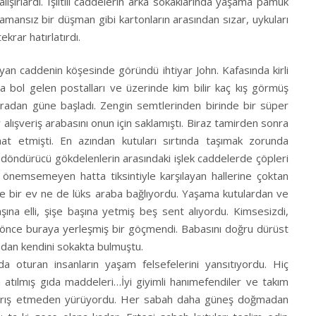
lışırlardı. Işıltılı caddelerin arka sokaklarında yaşama pamuk
 amansız bir düşman gibi kartonların arasından sızar, uykuları
ekrar hatırlatırdı.
yan caddenin köşesinde göründü ihtiyar John. Kafasında kirli
ğına bol gelen postalları ve üzerinde kim bilir kaç kış görmüş
radan güne başladı. Zengin semtlerinden birinde bir süper
 alışveriş arabasını onun için saklamıştı. Biraz tamirden sonra
t etmişti. En azından kutuları sırtında taşımak zorunda
ş döndürücü gökdelenlerin arasındaki işlek caddelerde çöpleri
u önemsemeyen hatta tiksintiyle karşılayan hallerine çoktan
 ne bir ev ne de lüks araba bağlıyordu. Yaşama kutulardan ve
ına elli, şişe başına yetmiş beş sent alıyordu. Kimsesizdi,
ar önce buraya yerleşmiş bir göçmendi. Babasını doğru dürüst
dan kendini sokakta bulmuştu.
 oturan insanların yaşam felsefelerini yansıtıyordu. Hiç
 atılmış gıda maddeleri…İyi giyimli hanımefendiler ve takım
aldırış etmeden yürüyordu. Her sabah daha güneş doğmadan