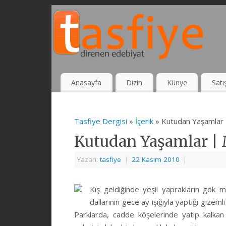
Anasayfa
Dizin
Künye
Satı
Tasfiye Dergisi
»
İçerik
» Kutudan Yaşamlar 
Kutudan Yaşamlar | 
Yazarı:
tasfiye
|
22 Kasım 2010
|
Kış geldiğinde yeşil yaprakların gök m
dallarının gece ay ışığıyla yaptığı gizeml
Parklarda, cadde köşelerinde yatıp kalkan