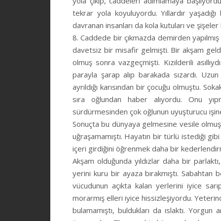
yola çıkıp, caddeleri adımlamaya başlıyordu
tekrar yola koyuluyordu. Yıllardır yaşadığ
davranan insanları da kola kutuları ve şişeler
8. Caddede bir çıkmazda demirden yapılmış 
davetsiz bir misafir gelmişti. Bir akşam ge
olmuş sonra vazgeçmişti. Kızılderili asıllıy
parayla şarap alıp barakada sızardı. Uzun s
ayrıldığı karısından bir çocuğu olmuştu. Sok
sıra oğlundan haber alıyordu. Onu yıp
sürdürmesinden çok oğlunun uyuşturucu işine
Sonuçta bu dünyaya gelmesine vesile olmuş
uğraşamamıştı. Hayatın bir türlü istediği gi
içeri girdiğini öğrenmek daha bir kederlendir
Akşam olduğunda yıldızlar daha bir parlaktı
yerini kuru bir ayaza bırakmıştı. Sabahtan b
vücudunun açıkta kalan yerlerini iyice sa
morarmış elleri iyice hissizleşiyordu. Yeter
bulamamıştı, buldukları da ıslaktı. Yorgu