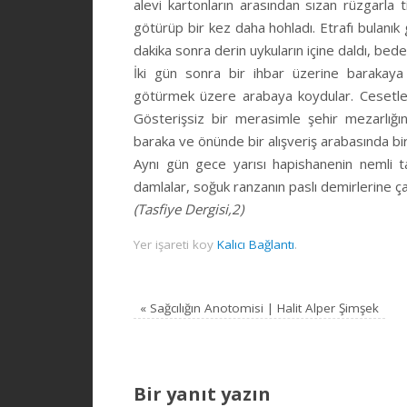
alevi kartonların arasından sızan rüzgarla t
götürüp bir kez daha hohladı. Etrafı bulan
dakika sonra derin uykuların içine daldı, be
İki gün sonra bir ihbar üzerine barakaya 
götürmek üzere arabaya koydular. Cesetler
Gösterişsiz bir merasimle şehir mezarlığ
baraka ve önünde bir alışveriş arabasında b
Aynı gün gece yarısı hapishanenin nemli t
damlalar, soğuk ranzanın paslı demirlerine ç
(Tasfiye Dergisi,2)
Yer işareti koy
Kalıcı Bağlantı
.
«
Sağcılığın Anotomisi | Halit Alper Şimşek
Bir yanıt yazın