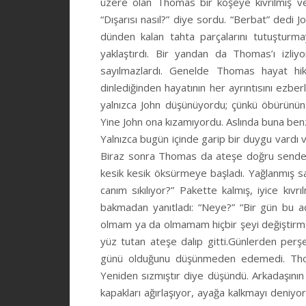
üzere olan Thomas bir köşeye kıvrılmış ve i
“Dışarısı nasıl?” diye sordu. “Berbat” dedi J
dünden kalan tahta parçalarını tutuşturmay
yaklaştırdı. Bir yandan da Thomas’ı izli
sayılmazlardı. Genelde Thomas hayat hikay
dinlediğinden hayatının her ayrıntısını ezbe
yalnızca John düşünüyordu; çünkü öbürünün 
Yine John ona kızamıyordu. Aslında buna benz
Yalnızca bugün içinde garip bir duygu vardı v
Biraz sonra Thomas da ateşe doğru sendeley
kesik kesik öksürmeye başladı. Yağlanmış sa
canım sıkılıyor?” Pakette kalmış, iyice kıvr
bakmadan yanıtladı: “Neye?” “Bir gün bu a
olmam ya da olmamam hiçbir şeyi değiştirmey
yüz tutan ateşe dalıp gitti.Günlerden pe
günü olduğunu düşünmeden edemedi. Thoma
Yeniden sızmıştır diye düşündü. Arkadaşının
kapakları ağırlaşıyor, ayağa kalkmayı den