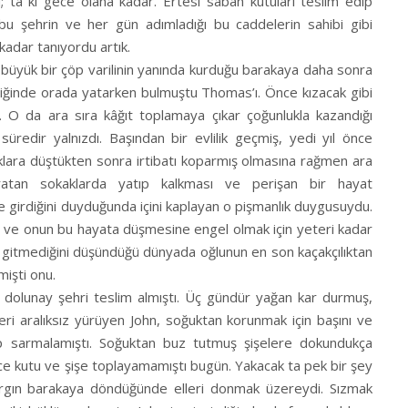
; ta ki gece olana kadar. Ertesi sabah kutuları teslim edip
ı bu şehrin ve her gün adımladığı bu caddelerin sahibi gibi
 kadar tanıyordu artık.
büyük bir çöp varilinin yanında kurduğu barakaya daha sonra
ldiğinde orada yatarken bulmuştu Thomas’ı. Önce kızacak gibi
dı. O da ara sıra kâğıt toplamaya çıkar çoğunlukla kazandığı
üredir yalnızdı. Başından bir evlilik geçmiş, yedi yıl önce
aklara düştükten sonra irtibatı koparmış olmasına rağmen ara
ratan sokaklarda yatıp kalkması ve perişan bir hayat
 girdiğini duyduğunda içini kaplayan o pişmanlık duygusuydu.
 ve onun bu hayata düşmesine engel olmak için yeteri kadar
bi gitmediğini düşündüğü dünyada oğlunun en son kaçakçılıktan
mişti onu.
, dolunay şehri teslim almıştı. Üç gündür yağan kar durmuş,
eri aralıksız yürüyen John, soğuktan korunmak için başını ve
rıp sarmalamıştı. Soğuktan buz tutmuş şişelere dokundukça
ince kutu ve şişe toplayamamıştı bugün. Yakacak ta pek bir şey
n argın barakaya döndüğünde elleri donmak üzereydi. Sızmak