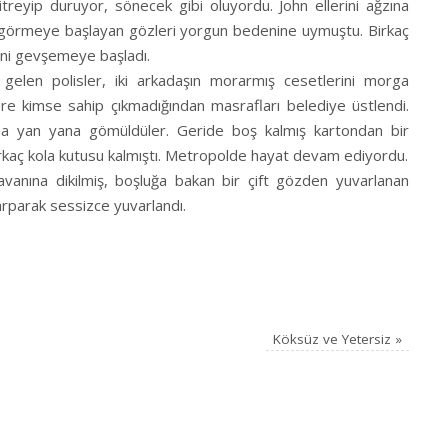
itreyip duruyor, sönecek gibi oluyordu. John ellerini ağzına
ık görmeye başlayan gözleri yorgun bedenine uymuştu. Birkaç
deni gevşemeye başladı.
gelen polisler, iki arkadaşın morarmış cesetlerini morga
e kimse sahip çıkmadığından masrafları belediye üstlendi.
ına yan yana gömüldüler. Geride boş kalmış kartondan bir
irkaç kola kutusu kalmıştı. Metropolde hayat devam ediyordu.
avanına dikilmiş, boşluğa bakan bir çift gözden yuvarlanan
arparak sessizce yuvarlandı.
Köksüz ve Yetersiz
»