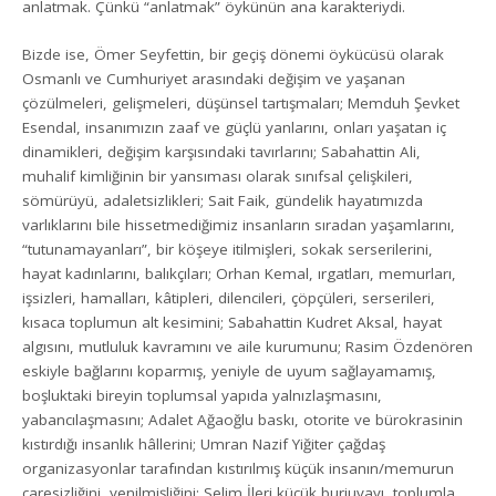
anlatmak. Çünkü “anlatmak” öykünün ana karakteriydi.
Bizde ise, Ömer Seyfettin, bir geçiş dönemi öykücüsü olarak
Osmanlı ve Cumhuriyet arasındaki değişim ve yaşanan
çözülmeleri, gelişmeleri, düşünsel tartışmaları; Memduh Şevket
Esendal, insanımızın zaaf ve güçlü yanlarını, onları yaşatan iç
dinamikleri, değişim karşısındaki tavırlarını; Sabahattin Ali,
muhalif kimliğinin bir yansıması olarak sınıfsal çelişkileri,
sömürüyü, adaletsizlikleri; Sait Faik, gündelik hayatımızda
varlıklarını bile hissetmediğimiz insanların sıradan yaşamlarını,
“tutunamayanları”, bir köşeye itilmişleri, sokak serserilerini,
hayat kadınlarını, balıkçıları; Orhan Kemal, ırgatları, memurları,
işsizleri, hamalları, kâtipleri, dilencileri, çöpçüleri, serserileri,
kısaca toplumun alt kesimini; Sabahattin Kudret Aksal, hayat
algısını, mutluluk kavramını ve aile kurumunu; Rasim Özdenören
eskiyle bağlarını koparmış, yeniyle de uyum sağlayamamış,
boşluktaki bireyin toplumsal yapıda yalnızlaşmasını,
yabancılaşmasını; Adalet Ağaoğlu baskı, otorite ve bürokrasinin
kıstırdığı insanlık hâllerini; Umran Nazif Yiğiter çağdaş
organizasyonlar tarafından kıstırılmış küçük insanın/memurun
çaresizliğini, yenilmişliğini; Selim İleri küçük burjuvayı, toplumla