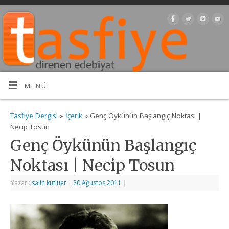
MENÜ
Tasfiye Dergisi
»
İçerik
» Genç Öykünün Başlangıç Noktası |
Necip Tosun
Genç Öykünün Başlangıç
Noktası | Necip Tosun
Yazarı:
salih kutluer
|
20 Ağustos 2011
|