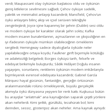
verdi; Maupassant olay öykünün başlatıcısı oldu ve öykünün
geniş kitlelerce sevilmesini sağladı; Çehov öyküye sadelik,
yalınlık ve minimalist anlayışı kazandırdı; Mansfield, Çehov’un
öykü anlayışını bilinç akışı ve içsel serüven tekniğiyle
zenginleştirdi; Joyce içine kapanmış bir şehrin (Dublin) sesi oldu
ve modern öyküye bir karakter olarak şehri soktu; Kafka
modern insanın bunalımlarının, açmazlarının ve çıkışsızlığının en
iyi ifadesinin öyküyle mümkün olabileceğinin örneklerini
sergiledi; Hemingway sadece diyaloglarla öyküde neler
yapılabileceğini ortaya koydu; Faulkner girift biçemiyle kötülüğü
ve adaletsizliği belgeledi; Borges öyküyü tarih, felsefe ve
edebiyat birikimiyle buluşturdu; Sâdık Hidâyet Doğulu insanın
yaşayışını, sorunlarını, renklerini öykünün modern imkânlarıyla
biçimleyerek evrensel edebiyata kazandırdı; Gabriel García
Márquez hayal gücünün, fantastiğin, gerçeğin örtüsünün
aralanmasındaki rolünü örnekleyerek, büyülü gerçekçilik
akımıyla öykü dünyasına yepyeni bir renk kattı. Kuşkusuz bütün
bu arayışlar “anlatmak” ana kaynağından saparak çeşitli yönlere
akan nehirlerdi. Kimi şırıltılı, gürültülü, tezahüratı bol; kimi
derinden, sessiz, gösterişsiz akan nehirler. Ama kaynak aynıydı: