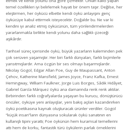
etmek ve kendi yolunu ona göre çizmektir. Onları kalıcı yapan
temel özellikleri iyi belirlemek hayati bir önem taşır. Değilse, her
eleştirmen, her öykücü elbette kendi öykü anlayışını genç
öykücüye kabul ettirmek isteyecektir. Doğaldır bu. Ne var ki
kendini iyi analiz etmiş öykücünün, tüm yönlendirmelerden
yararlanmakla birlikte kendi yolunu daha sağlıklı çizeceği
aşikârdır.
Tarihsel süreç içerisinde öykü, büyük yazarların kaleminden pek
çok serüven yaşamıştır. Her biri farklı dünyaları, farklı biçimlerle
yansıtmışlardır. Ama özgün bir ses olmayı başarmışlardır.
Nikolay Gogol, Edgar Allan Poe, Guy de Maupassant, Anton
Çehov, Katherine Mansfield, James Joyce, Franz Kafka, Ernest
Hemingway, William Faulkner, Jorge Luis Borges, Sâdık Hidâyet,
Gabriel García Márquez öykü ana damarında renk renk aktılar.
Birbirinden farklı coğrafyalarda yaşayan bu kurucu, dönüştürücü
öncüler, öyküye yeni anlayışlar, yeni bakış açıları kazandırırken
öykü poetikasına kaynak oluşturacak ürünler verdiler. Gogol
“küçük insan”ların dünyasına sokularak öykü sanatının en
kullanışlı tipini yarattı; Poe öykünün hem kuramsal temellerini
attı hem de korku, fantastik türü öykülerin parlak örneklerini