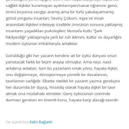
sağlıklı ilişkiler kuramayan aydınları/şairi/sanat öğrencisi genci,
ömrü boyunca sevgiyi aramış ama bir türlü yakalayamamış
gönül yorgunu insanları; Sevinç Çokum, eşya ve insan
arasındaki ilişkileri irdeleyip özellikle ömrünün sonuna yaklaşmış
insanların yaşadıkları psikolojileri; Mustafa Kutlu “Şark
hikâyeciliği” yaklaşımıyla yerli bir ruh iklimini, kültür ve duyarlığını
modern öykünün imkânlarıyla anlattılar.
Görüldüğü gibi her yazarın kendine ait bir öykü dünyası onun
yansıtacak farklı bir biçim arayışı olmuştur. Ama neyi, nasıl
anlatırsa anlatsın, tüm bu yazarların ortak yönü, hayata ilişkin,
onu değiştirmeye, dönüştürmeye yönelik bir davalarının,
tavırlarının varlığıdır. Elbette nitelikli bir yazarın yazma gerekçesi
her durumda bir duyuş, hissediş olarak hayata ilişkin bir tavır
almak ona müdahale etmektir. Genç öykücünün üzerinde
durması gereken en önemli konu, hayata karşı alacağı tavırdır.
Yer işareti koy
Kalıcı Bağlantı
.