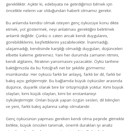
gerekliliktir. Açıktır ki, edebiyata ne getirdiğimizi bilmek için
öncelikle nelerin var olduğundan haberli olmamız gerekir.
Bu anlamda kendisi olmak isteyen genç öykücüye konu dikte
etmek, yol göstermek, neyi anlatması gerektiğini belirtmek
anlamlı değildir. Çünkü o zaten ancak kendi duygularını,
görebildiklerini, keşfettiklerini yazabilecektir. İnanmadığı,
ulaşamadığı, kendisinde karşılığı olmadığı duyguları, düşünceleri
elbette kaleme getiremez. Yani her durumda zamanın ritmini,
kendi algılarını, fıtratının yansımasını yazacaktır. Öykü tarihine
baktığımızda da bu fotoğrafı net bir şekilde görmemiz
mümkündür. Her öykücü farklı bir anlayış, farklı bir dil, farklı bir
bakış açısı geliştirmiştir. Bu bağlamda büyük öykücüler arasında
düşünce, duyarlık olarak bire bir örtüşmüşlük yoktur. Kimi büyük
olayları, kimi küçük olayları, kimi bir enstantaneyi
öyküleştirmiştir. Onları büyük yapan özgün sesleri, dil bilinçleri
ve yeni, farklı bakış açılarına sahip olmalarıdır.
Genç öykücünün yapması gereken kendi olma peşinde gitmekle
birlikte, büyük öncüleri tanımak, önemli durakları iyi analiz