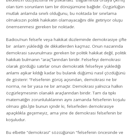
olan tüm sorunların tam bir dönüşümüne bağlıdır. Özgürlüğün
mutlak anlamda sınırlı olduğunu, bu noktada bir sınırlama
olmaksızın politik hakikatin olamayacağını dile getiriyor oluşu
önemsenmesi gereken bir noktadır.
Badiou’nun felsefe veya hakikat düzleminde demokrasiye çifte
bir anlam yüklediği de dikkatlerden kaçmaz. Onun nazarında
demokrasi savunulması gereken bir politik hakikat değil, politik
hakikatı bulmanın “araç”larından biridir. Felsefeyi demokrasi
olarak gördüğü satırlar onun demokratik felsefeye yüklediği
anlamı aşikar kıldığı kadar bu bulanık düğümü nasıl çözdüğünü
de gösterir: “Felsefenin görüş açısından, demokrasi ne bir
norma, ne bir yasa ne bir amaçtır. Demokrasi yalnızca halkın
özgürleşmesinin olanaklı araçlarından biridir. Tam da tıpkı
matematiğin zorunluluklarının aynı zamanda felsefenin koşulu
olması gibi.İşte bunun içindir ki, felsefeden demokrasiye
apaçıklıkla geçemeyiz, ama yine de demokrasi felsefenin bir
koşuludur.
Bu elbette “demokrasi” sözcüğünün “felsefenin öncesinde ve