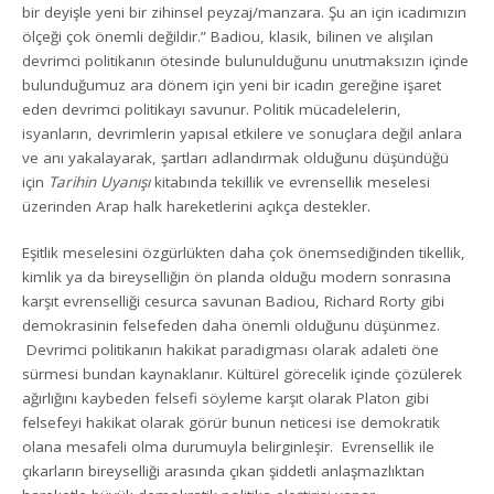
bir deyişle yeni bir zihinsel peyzaj/manzara. Şu an için icadımızın
ölçeği çok önemli değildir.” Badiou, klasik, bilinen ve alışılan
devrimci politikanın ötesinde bulunulduğunu unutmaksızın içinde
bulunduğumuz ara dönem için yeni bir icadın gereğine işaret
eden devrimci politikayı savunur. Politik mücadelelerin,
isyanların, devrimlerin yapısal etkilere ve sonuçlara değil anlara
ve anı yakalayarak, şartları adlandırmak olduğunu düşündüğü
için
Tarihin Uyanışı
kitabında tekillik ve evrensellik meselesi
üzerinden Arap halk hareketlerini açıkça destekler.
Eşitlik meselesini özgürlükten daha çok önemsediğinden tikellik,
kimlik ya da bireyselliğin ön planda olduğu modern sonrasına
karşıt evrenselliği cesurca savunan Badiou, Richard Rorty gibi
demokrasinin felsefeden daha önemli olduğunu düşünmez.
Devrimci politikanın hakikat paradigması olarak adaleti öne
sürmesi bundan kaynaklanır. Kültürel görecelik içinde çözülerek
ağırlığını kaybeden felsefi söyleme karşıt olarak Platon gibi
felsefeyi hakikat olarak görür bunun neticesi ise demokratik
olana mesafeli olma durumuyla belirginleşir. Evrensellik ile
çıkarların bireyselliği arasında çıkan şiddetli anlaşmazlıktan