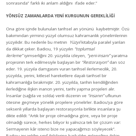
sonrasında” farklı iki anlam aldığını ifade eder.”
YÖNSÜZ ZAMANLARDA YENİ KURGUNUN GEREKLİLİĞİ
Ona göre içinde bulunulan tarihsel an yönünü kaybetmiştir. Özü
bakımından yirminci yüzyıl olumsuz kahramanlık yönelimlerinin
yüzyılıdır. Bu nedenle bu metnin
Yüzyıl
kitabıyla paralel yanları
da dikkat çeker. Badiou, 19 yüzyılın
“toplumsal
ilerleme”
iyimserliğini 20. yüzyılda izleyen,
“yeni-insanı”
yaratma
projesinin terk edilmesiyle başlayan bir
“Restorasyon”
dan söz
eder. 19. yüzyıla damgasını vuran tarihsel ilerlemecilik, 20.
yüzyılda, yerini, kitlesel hareketlere dayalı tarihsel bir
kahramanlığa bırakmıştır. 20. yüzyılda, tarihin kendiliğinden
ilerlediğine ilişkin inancın yerini, tarihi yapma projeleri alır.
İnsanlar (sağda ve solda) verili düzenin ve
“insanın”
ufkunun
ötesine geçmeye yönelik projelere yönelirler. Badiou’ya göre
seksenli yıllarda başlayan restorasyonla birlikte insanlara şu
dikte edildi: “Artık bir proje olmadığına göre, veya bir proje
olmadığı sürece, herkes biliyor ki yalnızca tek bir çözüm var:
Sermayenin kâr istenci bize ne yapacağımızı söyleyecek”.
Badiou insanlığın sınıf ilişkilerine başkaldırı geleneğine ilişkin,