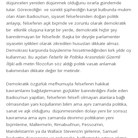
düşünceleri yeniden düşünmek olduğunu ısrarla gündemde
tutar. Görececiliğin ve sürekli şüpheciliğin karşıt kutbunda mukim
olan Alain Badiou’nun, siyaset felsefesinden doğan politik
anlayışı, felsefenin açık biçimde ve zorunlu olarak demokratik
bir etkinlik oluşuna karşıt bir yerde, demokratik hiçbir şey
barındırmayan bir felsefedir. Başka bir deyişle parlamenter
siyasetin iyilikleri olarak zikredilen hususları dikkate almaz.
Demokrasi karşısında büyülenme hissetmediğinden kırk yıldır oy
kullanmaz. Bu açıdan
Felsefe ile Politika Arasındaki Gizemli
İlişki
adlı metin filozofun söz aldığı politik vasatı anlamak
bakımından dikkate değer bir metindir.
Demokratik özgürlük mefhumuyla felsefenin hakikat
kavramlarını bağdaştırmanın güçlükler barındırdığını ifade eden
Badiou’nun yapıtları, felsefenin felsefi olmayan alanlara bağlı
olmasından yani koşullarının bilim ama aynı zamanda politika,
sanat ve aşk olduğunu düşünmesinden dolayı yeni bir sonsuz
kavramına ama aynı zamanda devrimci politikanın yeni
biçimlerine, Mallerme’in, Rimabud’nun, Pessoa’nın,
Mandelstam’ın ya da Wallace Stevens’ın şiirlerine, Samuel
Beckett’ın düzyazısına ve psikanaliz bağlamında ortaya çıkmış