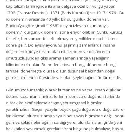
kapitalizm tarihi içinde iki ana dalgaya özel bir vurgu yapar:
1792 (Fransız Devrimi) ­ 1871 (Paris Komünü) ve 1917-1976 . Bu
iki dönemin arasında 40 yıllık bir durgunluk dönemi var.
Badiou’ya göre şimdi “1968”
olayını izleyen uzun arayış
dönemi/ durgunluk dönemi sona eriyor olabilir. Çünkü kurucu
felsefe, her zaman felsefi olmayan yenilikler olup bittikten
sonra gelir. Dolayısıyla
yönünü şaşırmış zamanlarda insana
düşen en kötüye teslim olan nihilizmden ve düşüncenin
umutsuzluğundan çıkış arama zamanlarında yaşadığının
bilincinde olmaktır. Bu nedenle insan hangi dönemde hangi
tarihsel dönemeçte olursa olsun düşünsel bakımdan doğal
gereksinimlerinin ötesinde var olan şeyle bağını sürdürmelidir.
Günümüzde insanlık olarak kutsanan ne varsa insan dışılıklar
üstüne kazanılan sınırlı zaferlerin sonucu olduğunun farkında
olarak kolektif eylemeler için yeni simgesel biçimler
yaratılmalıdır. Geçen yüzyılın büyük çoğunluğunda olduğu üzere,
bir küresel olumsuzlama veya nihai savaş biçiminde değil, sonu
gelmez çekişmeler ağının sardığı yerel olumlamalar içinde yeni
hakikatleri savunmak gerekir: “ Yeni bir güneş bulmalıyız, başka