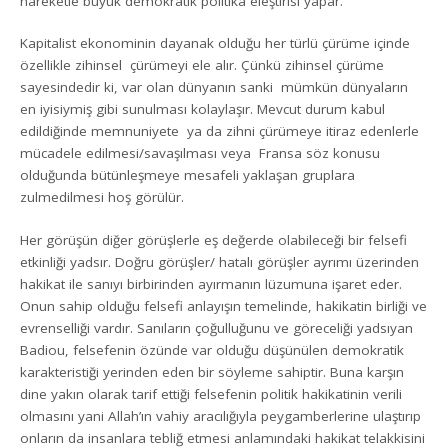
hareketle büyük demokratik politika eleştirisi yapar.
Kapitalist ekonominin dayanak olduğu her türlü çürüme içinde
özellikle zihinsel çürümeyi ele alır. Çünkü zihinsel çürüme
sayesindedir ki, var olan dünyanın sanki mümkün dünyaların
en iyisiymiş gibi sunulması kolaylaşır. Mevcut durum kabul
edildiğinde memnuniyete ya da zihni çürümeye itiraz edenlerle
mücadele edilmesi/savaşılması veya Fransa söz konusu
olduğunda bütünleşmeye mesafeli yaklaşan gruplara
zulmedilmesi hoş görülür.
Her görüşün diğer görüşlerle eş değerde olabileceği bir felsefi
etkinliği yadsır. Doğru görüşler/ hatalı görüşler ayrımı üzerinden
hakikat ile sanıyı birbirinden ayırmanın lüzumuna işaret eder.
Onun sahip olduğu felsefi anlayışın temelinde, hakikatin birliği ve
evrenselliği vardır. Sanıların çoğulluğunu ve göreceliği yadsıyan
Badiou, felsefenin özünde var olduğu düşünülen demokratik
karakteristiği yerinden eden bir söyleme sahiptir. Buna karşın
dine yakın olarak tarif ettiği felsefenin politik hakikatinin verili
olmasını yani Allah’ın vahiy aracılığıyla peygamberlerine ulaştırıp
onların da insanlara tebliğ etmesi anlamındaki hakikat telakkisini