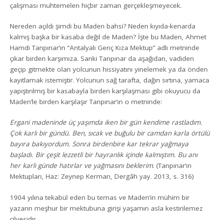
çalışması muhtemelen hiçbir zaman gerçekleşmeyecek.
Nereden açıldı şimdi bu Maden bahsi? Neden kıyıda-kenarda
kalmış başka bir kasaba değil de Maden? İşte bu Maden, Ahmet
Hamdi Tanpınar’ın “Antalyalı Genç Kıza Mektup” adlı metninde
çıkar birden karşımıza. Sanki Tanpınar da aşağıdan, vadiden
geçip gitmekte olan yolcunun hissiyatını yinelemek ya da önden
kayıtlamak istemiştir. Yolcunun sağ tarafta, dağın sırtına, yamaca
yapıştırılmış bir kasabayla birden karşılaşması gibi okuyucu da
Maden’le birden karşılaşır Tanpınar’ın o metninde:
Ergani madeninde üç yaşımda iken bir gün kendime rastladım.
Çok karlı bir gündü. Ben, sıcak ve buğulu bir camdan karla örtülü
bayıra bakıyordum. Sonra birdenbire kar tekrar yağmaya
başladı. Bir çeşit lezzetli bir hayranlık içinde kalmıştım. Bu anı
her karlı günde hatırlar ve yağmasını beklerim
. (Tanpınar’ın
Mektupları, Haz: Zeynep Kerman, Dergâh yay. 2013, s. 316)
1904 yılına tekabül eden bu temas ve Maden’in mühim bir
yazarın meşhur bir mektubuna girişi yaşamın asla kestirilemez
cilvesidir.