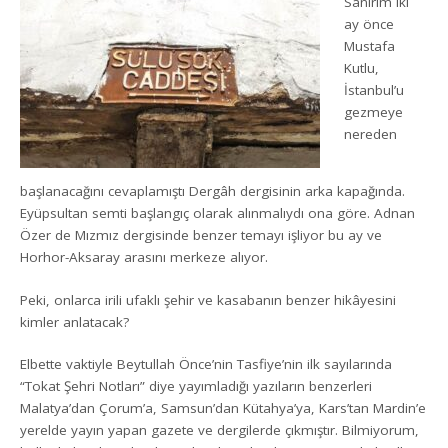
Sanırım iki
ay önce
Mustafa
Kutlu,
İstanbul’u
gezmeye
nereden
başlanacağını cevaplamıştı Dergâh dergisinin arka kapağında.
Eyüpsultan semti başlangıç olarak alınmalıydı ona göre. Adnan
Özer de Mızmız dergisinde benzer temayı işliyor bu ay ve
Horhor-Aksaray arasını merkeze alıyor.
Peki, onlarca irili ufaklı şehir ve kasabanın benzer hikâyesini
kimler anlatacak?
Elbette vaktiyle Beytullah Önce’nin Tasfiye’nin ilk sayılarında
“Tokat Şehri Notları” diye yayımladığı yazıların benzerleri
Malatya’dan Çorum’a, Samsun’dan Kütahya’ya, Kars’tan Mardin’e
yerelde yayın yapan gazete ve dergilerde çıkmıştır. Bilmiyorum,