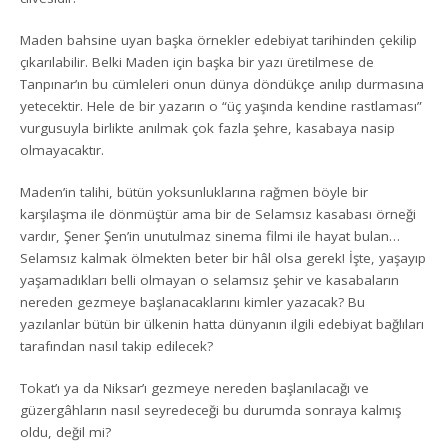
Maden bahsine uyan başka örnekler edebiyat tarihinden çekilip
çıkarılabilir. Belki Maden için başka bir yazı üretilmese de
Tanpınar’ın bu cümleleri onun dünya döndükçe anılıp durmasına
yetecektir. Hele de bir yazarın o “üç yaşında kendine rastlaması”
vurgusuyla birlikte anılmak çok fazla şehre, kasabaya nasip
olmayacaktır.
Maden’in talihi, bütün yoksunluklarına rağmen böyle bir
karşılaşma ile dönmüştür ama bir de Selamsız kasabası örneği
vardır, Şener Şen’in unutulmaz sinema filmi ile hayat bulan…
Selamsız kalmak ölmekten beter bir hâl olsa gerek! İşte, yaşayıp
yaşamadıkları belli olmayan o selamsız şehir ve kasabaların
nereden gezmeye başlanacaklarını kimler yazacak? Bu
yazılanlar bütün bir ülkenin hatta dünyanın ilgili edebiyat bağlıları
tarafından nasıl takip edilecek?
Tokat’ı ya da Niksar’ı gezmeye nereden başlanılacağı ve
güzergâhların nasıl seyredeceği bu durumda sonraya kalmış
oldu, değil mi?