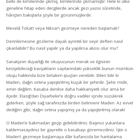
belki de kimilerinde çıkmış, kimilerinde çıkmamıştır. Hele ki ülke
geneline hitap eden dergilerde ancak gezi yazısı sûretinde,
hâriçten bakışlarla şöyle bir görünmüşlerdir.
Meselâ Tokat’ı veya Niksar’ı gezmeye nereden başlamalı?
Derinlemesine gözleme dayalı ayrıntılı bir seyir defteri nasıl
çıkarılabilir? Bu nasıl yapılır ya da yapılırsa alıcısı olur mu?
Sanatçının duyarlığı ile okuyucunun merak ve ilgisinin
kesişebileceği kavşakların sayılarındaki yükseklik bunun mümkün
oluşu hakkında bize birtakım ipuçları verebilir. Bilen bilir ki
Maden, dağın sırtına yapıştırılmış küçük bir şehirdir. Şehir midir,
emin değilim. Kasaba denilse daha hakkaniyetli olur ama bir
ilçedir. Elazığ’dan Diyarbekir’e doğru vadiler içinde süzülerek
giderken, şöyle sağ tarafınızda birden beliriverir Maden. Az evvel
dediğim gibi, dağın sırtına yapışmış ya da yapıştırılmış olarak!
O Maden’e bakmadan geçip gidebilirdiniz. Başınızı yukarılara
kaldırmasaydınız bir gayretle o kasabayı göremezdiniz. İşte o
Maden’i gezmeye başlamaya dâir kafanızda bir haritalama