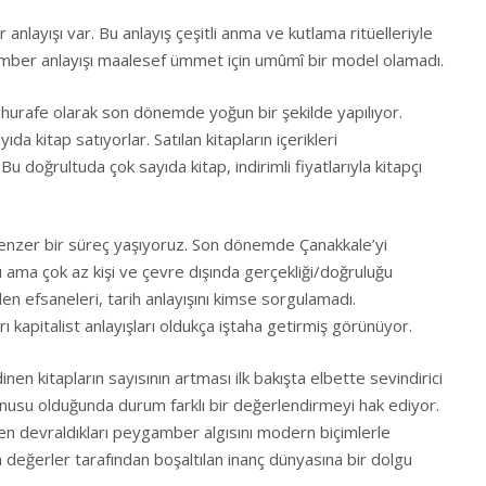
şı var. Bu anlayış çeşitli anma ve kutlama ritüelleriyle
gamber anlayışı maalesef ümmet için umûmî bir model olamadı.
fe olarak son dönemde yoğun bir şekilde yapılıyor.
a kitap satıyorlar. Satılan kitapların içerikleri
Bu doğrultuda çok sayıda kitap, indirimli fiyatlarıyla kitapçı
nzer bir süreç yaşıyoruz. Son dönemde Çanakkale’yi
ı ama çok az kişi ve çevre dışında gerçekliği/doğruluğu
en efsaneleri, tarih anlayışını kimse sorgulamadı.
kapitalist anlayışları oldukça iştaha getirmiş görünüyor.
kitapların sayısının artması ilk bakışta elbette sevindirici
 konusu olduğunda durum farklı bir değerlendirmeyi hak ediyor.
n devraldıkları peygamber algısını modern biçimlerle
eğerler tarafından boşaltılan inanç dünyasına bir dolgu