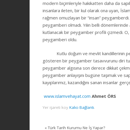
modern biçimleriyle hakikatten daha da sapıla
insanlara ileten, bir kul olarak ona uyan, İsl
rağmen omuzlayan bir “insan” peygamberdi. As
peygamberi olmadı. Yılın belli dönemlerind
kutlanacak bir peygamber profili çizmedi. O, e
peygamberi oldu.
Kutlu doğum ve mevlit kandillerinin peygamb
gösteren bir peygamber tasavvurunu diri tut
peygamber algısına son derece dikkat çekmek
peygamber anlayışını bugüne taşımak ve sap
kayıplarımız, kazandığını sanan insanlar gerç
www.islamvehayat.com
Ahmet ÖRS
Yer işareti koy
Kalıcı Bağlantı
.
«
Türk Tarih Kurumu Ne İş Yapar?