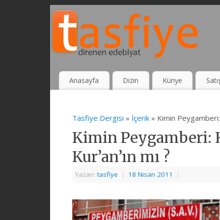
Anasayfa
Dizin
Künye
Satı
Tasfiye Dergisi
»
İçerik
» Kimin Peygamberi: 
Kimin Peygamberi: 
Kur’an’ın mı ?
Yazarı:
tasfiye
|
18 Nisan 2011
|