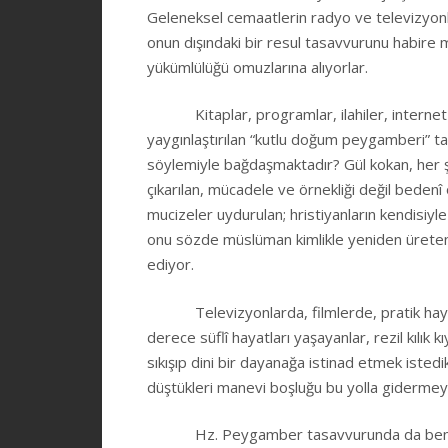
Geleneksel cemaatlerin radyo ve televizyonl
onun dışındaki bir resul tasavvurunu habire mu
yükümlülüğü omuzlarına alıyorlar.
Kitaplar, programlar, ilahiler, internet sit
yaygınlaştırılan “kutlu doğum peygamberi” t
söylemiyle bağdaşmaktadır? Gül kokan, her şe
çıkarılan, mücadele ve örnekliği değil bedenî ö
mucizeler uydurulan; hristiyanların kendisiy
onu sözde müslüman kimlikle yeniden üreten b
ediyor.
Televizyonlarda, filmlerde, pratik hayatt
derece süflî hayatları yaşayanlar, rezil kılık
sıkışıp dini bir dayanağa istinad etmek istedikl
düştükleri manevi boşluğu bu yolla gidermeye
Hz. Peygamber tasavvurunda da benzer te