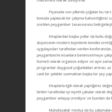
Piyasada son yıllarda çoğalan bu tarz kitap
konuda yapılacak bir çalışma bahsettiğimiz sa
üretilen peygamber tasavvurunu belirginleşt
Kitaplardan başka yollar da kutlu doğum an
düşüncenin modern biçimlerle kendini ürettiği
uygulayıcıları tarafından verilen konferansla
peygamberini insanlara benimsetmeye çalışıyo
hizmeti olarak organize ediyor ve aynı zaman
programlar duygusal yoğunlukları artıran, az
canlı bir şekilde sunmaktan başka bir şey yap
Kitaplarla ilgili olarak yaptığımız değerl
birileri tarafından iyi niyetli çabalar olarak d
peygamber anlayışı üretiliyor ve bundan da b
Muhafazakâr medya da bu çalışmalara popül