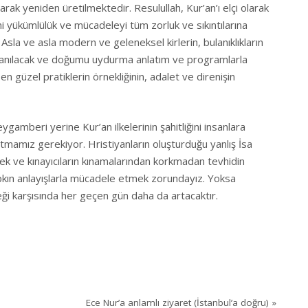
rak yeniden üretilmektedir. Resulullah, Kur’an’ı elçi olarak
ami yükümlülük ve mücadeleyi tüm zorluk ve sıkıntılarına
la ve asla modern ve geleneksel kirlerin, bulanıklıkların
e anılacak ve doğumu uydurma anlatım ve programlarla
n güzel pratiklerin örnekliğinin, adalet ve direnişin
eri yerine Kur’an ilkelerinin şahitliğini insanlara
mamız gerekiyor. Hristiyanların oluşturduğu yanlış İsa
 ve kınayıcıların kınamalarından korkmadan tevhidin
kın anlayışlarla mücadele etmek zorundayız. Yoksa
eği karşısında her geçen gün daha da artacaktır.
Ece Nur’a anlamlı ziyaret (İstanbul’a doğru)
»