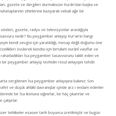
arı, gazete ve dergileri durmaksızın Kurân’dan başka ve
hataplarının zihinlerine kazıyarak vebali ağır bir
eleri, gazete, radyo ve televizyonlar aracılığıyla
asavvuru nedir? Bu peygamber anlayışı Kur’an’ın hangi
yin kendi sevgisi için yaratıldığı, mesajı değil doğumu öne
zellikleri övülerek kendisi için birtakım nurânî vasıflar ve
le rahatladıkları İsa peygamber tasavvurunu taklit eden ve
ir peygamber anlayışı tevhidin resul anlayışını tehdit
a sergilenen İsa peygamber anlayışına bakınız: Son
 kıyafet ve düşük ahlâkî davranışlar içinde arz-ı endam edenler
erinde bir İsa ikonuna sığınırlar, bir haç çıkarırlar ve
 çalışırlar.
hlikeler esasen tarih boyunca üretilmiştir ve bugün