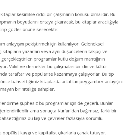
lar kesinlikle ciddi bir çalışmanın konusu olmalıdır. Bu
pmanın boyutlarını ortaya çıkaracak, bu kitaplar aracılığıyla
irip gözler önüne serecektir.
layışını pekiştirmek için kullanılıyor. Geleneksel
 kitapların yazarları veya aynı düşüncelerin takipçi ve
r, gerçekleştirilen programlar kutlu doğum mantığının
r. Vakıf ve dernekler bu çalışmaları bir din ve kültür
da taraftar ve popülarite kazanmaya çalışıyorlar. Bu tip
 önce bahsettiğimiz kitaplarda anlatılan peygamber anlayışını
mayan bir niteliğe sahipler.
endirme şüphesiz bu programlar için de geçerli. Bunlar
eğerlendirilebilir ama sonuçta Kur’an’dan bağımsız, farklı bir
ahsettiğimiz bu kişi ve çevreler fazlasıyla sorumlu.
ist kaygı ve kapitalist çıkarlarla çanak tutuyor.