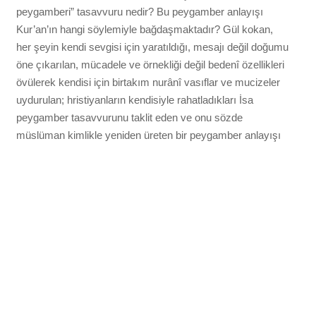
peygamberi” tasavvuru nedir? Bu peygamber anlayışı
Kur’an’ın hangi söylemiyle bağdaşmaktadır? Gül kokan,
her şeyin kendi sevgisi için yaratıldığı, mesajı değil doğumu
öne çıkarılan, mücadele ve örnekliği değil bedenî özellikleri
övülerek kendisi için birtakım nurânî vasıflar ve mucizeler
uydurulan; hristiyanların kendisiyle rahatladıkları İsa
peygamber tasavvurunu taklit eden ve onu sözde
müslüman kimlikle yeniden üreten bir peygamber anlayışı