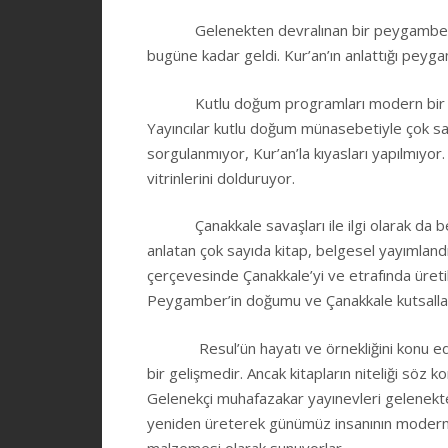
Gelenekten devralınan bir peygamber anlayı
bugüne kadar geldi. Kur’an’ın anlattığı pey
Kutlu doğum programları modern bir hura
Yayıncılar kutlu doğum münasebetiyle çok sayıd
sorgulanmıyor, Kur’an’la kıyasları yapılmıyor. 
vitrinlerini dolduruyor.
Çanakkale savaşları ile ilgi olarak da be
anlatan çok sayıda kitap, belgesel yayımland
çerçevesinde Çanakkale’yi ve etrafında üretil
Peygamber’in doğumu ve Çanakkale kutsalları 
Resul’ün hayatı ve örnekliğini konu edinen 
bir gelişmedir. Ancak kitapların niteliği söz
Gelenekçi muhafazakar yayınevleri gelenekte
yeniden üreterek günümüz insanının modern d
malzemesi olarak sunuyorlar.