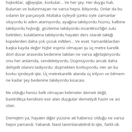
hıçkırıklar, ağlayışlar, korkular… Ve her şey. Her duygu hali.
Bulunan ve bulunmayan ne varsa hepsi. Biliyordu. Onlar da bu
odanın bir parçasıydı. Mutlaka öyleydi çünkü öyle zamanlar
oluyordu ki adım atamıyordu; ayağına takılıyordu hüznü, kalbine
takılıyordu hıçkırığı, gözlerine takılıyordu insanlıksız’lığın sulu
belirtileri, kulaklarına takılıyordu hayatın ders olarak taktığı
küpelerden daha çok çocuk iniltileri… Ve evet. Yamanlıklardan
başka kayda değer hiçbir esprisi olmayan şu üç metre karelik
dört duvar arasında bedenine takılan ne varsa ağırlaştırıyordu
onu her anlamda, sendeletiyordu. Düşmüyordu ancak daha
dehşetli olanını tadıyordu: düşmekten korkuyordu. Her an bu
korku içindeydi işte. Üç metrekarelik alanda üç trilyon ve bilmem
ne kadar şey bedenine takılıyordu kısacası.
Ne olduğu henüz belli olmayan kelimeler demeti değil,
bastırdıkça kendisini esir alan duygular demetiydi hazin ve acı
olan.
Demiştim ya, hayatın diğer yüzüne ait habersiz olduğu ne varsa
hepsi yamandı. Yabandı. Nasıl tanımlanabilirdi ki işte, farklı idi.