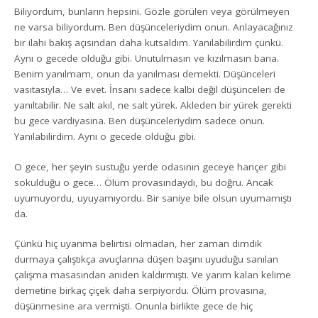
Biliyordum, bunların hepsini. Gözle görülen veya görülmeyen
ne varsa biliyordum. Ben düşünceleriydim onun. Anlayacağınız
bir ilahi bakış açısından daha kutsaldım. Yanılabilirdim çünkü.
Aynı o gecede olduğu gibi. Unutulmasın ve kızılmasın bana.
Benim yanılmam, onun da yanılması demekti. Düşünceleri
vasıtasıyla… Ve evet. İnsanı sadece kalbi değil düşünceleri de
yanıltabilir. Ne salt akıl, ne salt yürek. Akleden bir yürek gerekti
bu gece vardiyasına. Ben düşünceleriydim sadece onun.
Yanılabilirdim. Aynı o gecede olduğu gibi.
O gece, her şeyin sustuğu yerde odasının geceye hançer gibi
sokulduğu o gece… Ölüm provasındaydı, bu doğru. Ancak
uyumuyordu, uyuyamıyordu. Bir saniye bile olsun uyumamıştı
da.
Çünkü hiç uyanma belirtisi olmadan, her zaman dimdik
durmaya çalıştıkça avuçlarına düşen başını uyuduğu sanılan
çalışma masasından aniden kaldırmıştı. Ve yarım kalan kelime
demetine birkaç çiçek daha serpiyordu. Ölüm provasına,
düşünmesine ara vermişti. Onunla birlikte gece de hiç