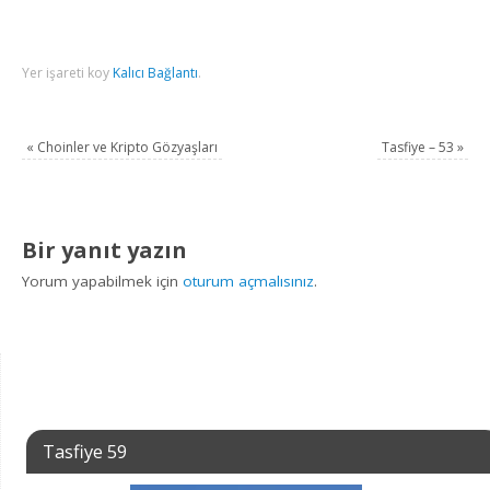
Yer işareti koy
Kalıcı Bağlantı
.
«
Choinler ve Kripto Gözyaşları
Tasfiye – 53
»
Bir yanıt yazın
Yorum yapabilmek için
oturum açmalısınız
.
Tasfiye 59