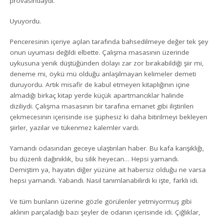
provasındaydı.
Uyuyordu.
Penceresinin içeriye açılan tarafında bahsedilmeye değer tek şey
onun uyuması değildi elbette. Çalışma masasının üzerinde
uykusuna yenik düştüğünden dolayı zar zor bırakabildiği şiir mi,
deneme mi, öykü mü olduğu anlaşılmayan kelimeler demeti
duruyordu. Artık misafir de kabul etmeyen kitaplığının içine
almadığı birkaç kitap yerde küçük apartmancıklar halinde
diziliydi. Çalışma masasının bir tarafına emanet gibi iliştirilen
çekmecesinin içerisinde ise şüphesiz ki daha bitirilmeyi bekleyen
şiirler, yazılar ve tükenmez kalemler vardı.
Yamandı odasından geceye ulaştırılan haber. Bu kafa karışıklığı,
bu düzenli dağınıklık, bu silik heyecan… Hepsi yamandı.
Demiştim ya, hayatın diğer yüzüne ait habersiz olduğu ne varsa
hepsi yamandı. Yabandı. Nasıl tanımlanabilirdi ki işte, farklı idi.
Ve tüm bunların üzerine gözle görülenler yetmiyormuş gibi
aklının parçaladığı bazı şeyler de odanın içerisinde idi. Çığlıklar,