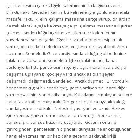
girememesinin çaresizliğiyle kalemini hınçla kâğıdın üzerine
bıraktı. Iraktı. Geceden kalma bu kelimeleriyle gönlü arasındaki
mesafe ıraktı. İki elini çalışma masasına sertçe vurup, onlardan
destek alarak ayağa kalkmaya çalıştı. Çalışma masasına iliştirilen
çekmecesinden kâğıt hışırtıları ve tükenmez kalemlerinin
yuvarlanma sesleri geldi. Eğer biraz daha önemseyip kulak
vermiş olsa idi kelimelerinin serzenişlerini de duyabilirdi. Ama
duymadı. Sendeledi. Gece vardiyasında olduğu gibi bedenine
takılan ne varsa onu sendeletti. İşte o vakit anladı, kanat
sesleriyle birlikte penceresinin içeriye açılan tarafında zıddıyla
değişime uğrayan birçok şey vardı ancak aslolan şeyler
değişmedi, değişmezdi. Sendeledi. Ancak düşmedi. Biliyordu ki
her zamanki gibi bu sendeleyiş, gece vardiyasının -namı diğer
yazı mesaisinin- son dakikalarıydı. Kulaklarını tırmalayan seslere
daha fazla katlanamayarak tüm gece boyunca uyanık kaldığı
sandalyesine sızdı kaldı. Nefesleri yavaşladı ve uzadı. Herkes
işine yeni başlarken o mesaisine son vermişti. Sonsuz nur,
sonsuz ışık, sonsuz huzur ile uyuyordu. Gecenin ona ne
getirdiğinden, penceresinin dışındaki dünyada neler olduğundan,
hangi el yazmasının bir kez daha gecenin saklayabilirliği