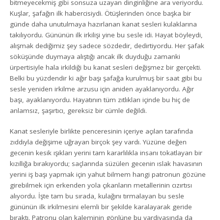
bitmeyecekmiş gibi sonsuza uzayan dinginliğine ara veriyordu.
Kuşlar, şafağın ilk habercisiydi. Ötüşlerinden önce başka bir
günde daha unutulmaya hazırlanan kanat sesleri kulaklarına
takılıyordu. Gününün ilk irkilişi yine bu sesle idi. Hayat böyleydi,
alışmak dediğimiz şey sadece sözdedir, dedirtiyordu. Her şafak
söküşünde duymaya alıştığı ancak ilk duyduğu zamanki
ürpertisiyle hala irkildiği bu kanat sesleri değişmez bir gerçekti.
Belki bu yüzdendir ki ağır başı şafağa kurulmuş bir saat gibi bu
sesle yeniden irkilme arzusu için aniden ayaklanıyordu. Ağır
başı, ayaklanıyordu. Hayatının tüm zıtlıkları içinde bu hiç de
anlamsız, şaşırtıcı, gereksiz bir cümle değildi.
Kanat sesleriyle birlikte penceresinin içeriye açılan tarafında
zıddıyla değişime uğrayan birçok şey vardı. Yüzüne değen
gecenin kesik ışıkları yerini tam kararlılıkla insanı tokatlayan bir
kızıllığa bırakıyordu; saçlarında süzülen gecenin ıslak havasının
yerini iş başı yapmak için yahut bilmem hangi patronun gözüne
girebilmek için erkenden yola çıkanların metallerinin cızırtısı
alıyordu. İşte tam bu sırada, kulağını tırmalayan bu sesle
gününün ilk irkilmesini elemli bir şekilde karalayarak geride
bıraktı. Patronu olan kaleminin gönlüne bu vardiyasında da