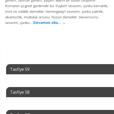
gerilim, tarihsel gerilim, yaşam atılımı bir bütün oluşturur:
Romanın çizgisel gerilimidir bu. Puşkin’i severim, çünkü berraklık,
ironi ve ciddilik demektir. Hemingway’i severim, çünkü yalınlık,
abartısızlık, mutluluk arzusu, hüzün demektir. Stevenson’u
severim, çünkü…
Devamını oku…
→
Tasfiye 59
Tasfiye 58