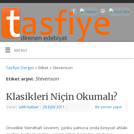
MENÜ
Tasfiye Dergisi
» Etiket » Stevenson
Stevenson
Etiket arşivi:
Klasikleri Niçin Okumalı?
Yazarı:
salih kutluer
|
28 Eylül 2011
|
Bir yorum yapın
Öncelikle Stendhal’i severim, çünkü yalnızca onda bireysel ahlaki