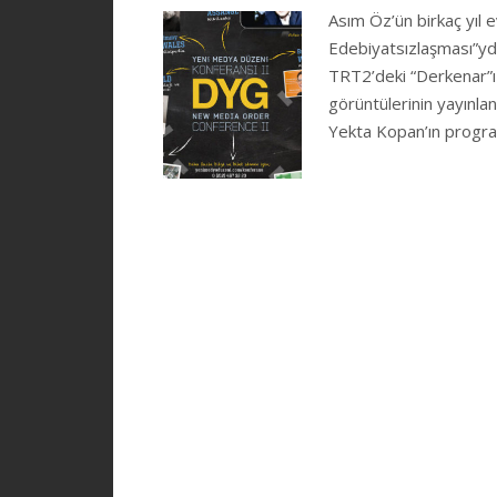
Asım Öz’ün birkaç yıl e
Edebiyatsızlaşması”yd
TRT2’deki “Derkenar”ı 
görüntülerinin yayınla
Yekta Kopan’ın progr