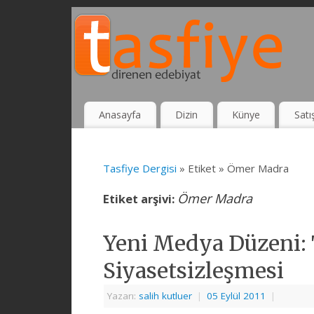
Anasayfa
Dizin
Künye
Satı
Tasfiye Dergisi
» Etiket » Ömer Madra
Ömer Madra
Etiket arşivi:
Yeni Medya Düzeni:
Siyasetsizleşmesi
Yazarı:
salih kutluer
|
05 Eylül 2011
|