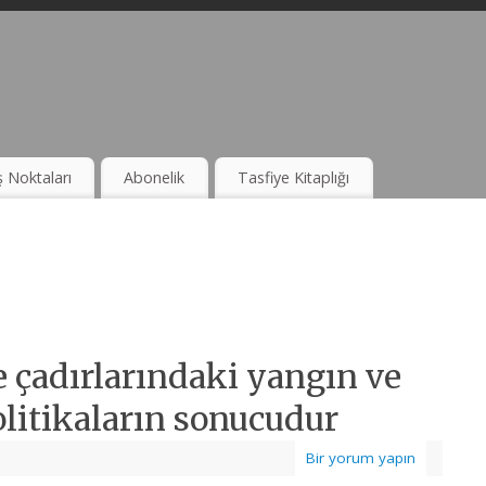
ş Noktaları
Abonelik
Tasfiye Kitaplığı
çadırlarındaki yangın ve
litikaların sonucudur
Bir yorum yapın