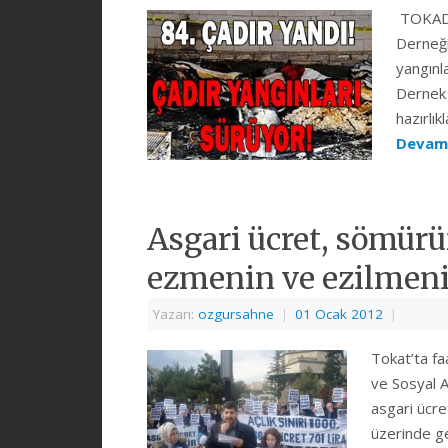
TOKAD (
Derneği
yangınl
Dernek 
hazırlı
Devam
Asgari ücret, sömürü
ezmenin ve ezilmen
Yazarı:
ozgursahne
|
01 Ocak 2012
|
Tokat’ta f
ve Sosyal A
asgari ücre
üzerinde ge