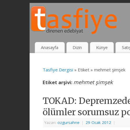
Anasayfa
Dizin
Künye
Satı
Tasfiye Dergisi
» Etiket » mehmet şimşek
mehmet şimşek
Etiket arşivi:
TOKAD: Depremzede 
ölümler sorumsuz po
Yazarı:
ozgursahne
|
29 Ocak 2012
|