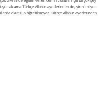
rçok ülkesinde eğitim veren cemaat okulları için birçok şey
ışılacak ama Türkçe Allah’ın ayetlerinden de, yirmi milyon
ullarda okutulup öğretilmeyen Kürtçe Allah’ın ayetlerinden