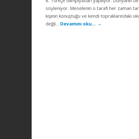
8. Türkçe olimpiyatları yapılıyor. Dünyanın bi
söyleniyor. Meselenin o tarafı her zaman tart
kişinin konuştuğu ve kendi topraklarındaki ok
değil…
Devamını oku…
→