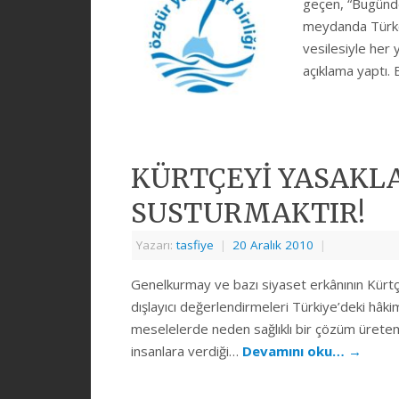
geçen, “Bugünde
meydanda Türkçe
vesilesiyle her y
açıklama yaptı.
KÜRTÇEYİ YASAKL
SUSTURMAKTIR!
Yazarı:
tasfiye
|
20 Aralık 2010
|
Genelkurmay ve bazı siyaset erkânının Kürtçe
dışlayıcı değerlendirmeleri Türkiye’deki hâk
meselelerde neden sağlıklı bir çözüm üretemey
insanlara verdiği…
Devamını oku…
→