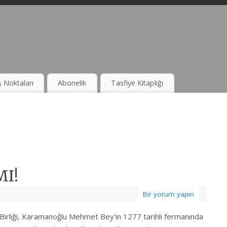
ş Noktaları
Abonelik
Tasfiye Kitaplığı
MI!
Bir yorum yapın
Birliği, Karamanoğlu Mehmet Bey’in 1277 tarihli fermanında