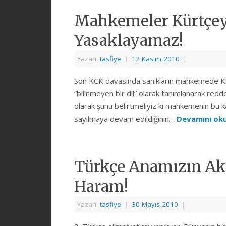
Mahkemeler Kürtçey
Yasaklayamaz!
Yazarı:
tasfiye
|
12 Kasım 2010
|
Son KCK davasında sanıkların mahkemede K
“bilinmeyen bir dil” olarak tanımlanarak redde
olarak şunu belirtmeliyiz ki mahkemenin bu k
sayılmaya devam edildiğinin…
Devamını o
Türkçe Anamızın Ak 
Haram!
Yazarı:
tasfiye
|
30 Mayıs 2010
|