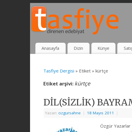
Anasayfa
Dizin
Künye
Satı
Tasfiye Dergisi
» Etiket » kürtçe
kürtçe
Etiket arşivi:
DİL(SİZLİK) BAYRA
Yazarı:
ozgursahne
|
18 Mayıs 2011
|
Özgür Yazarlar 