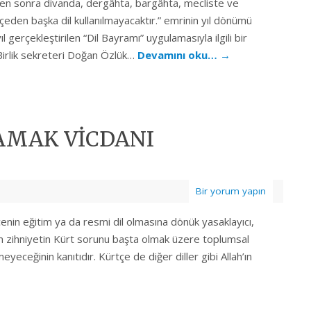
n sonra divanda, dergâhta, bargâhta, mecliste ve
den başka dil kullanılmayacaktır.” emrinin yıl dönümü
ıl gerçekleştirilen “Dil Bayramı” uygulamasıyla ilgili bir
 Birlik sekreteri Doğan Özlük…
Devamını oku…
→
AMAK VİCDANI
Bir yorum yapın
nin eğitim ya da resmi dil olmasına dönük yasaklayıcı,
im zihniyetin Kürt sorunu başta olmak üzere toplumsal
eceğinin kanıtıdır. Kürtçe de diğer diller gibi Allah’ın