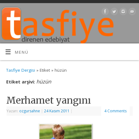
MENÜ
Tasfiye Dergisi
» Etiket » hüzün
hüzün
Etiket arşivi:
Merhamet yangını
Yazarı:
ozgursahne
|
24 Kasım 2011
|
4 Comments