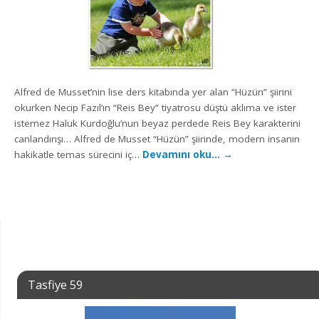
Alfred de Musset’nin lise ders kitabında yer alan “Hüzün” şiirini
okurken Necip Fazıl’ın “Reis Bey” tiyatrosu düştü aklıma ve ister
istemez Haluk Kurdoğlu’nun beyaz perdede Reis Bey karakterini
canlandırışı… Alfred de Musset “Hüzün” şiirinde, modern insanın
hakikatle temas sürecini iç…
Devamını oku…
→
Tasfiye 59