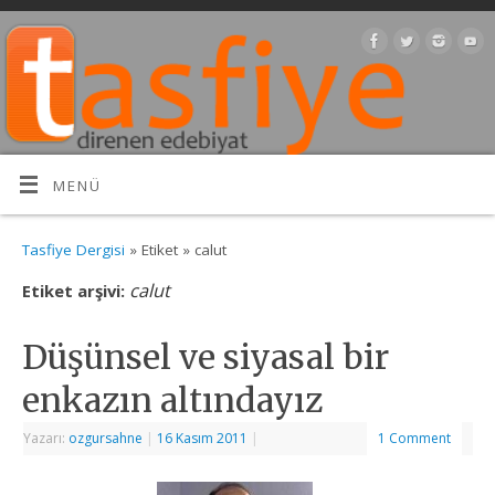
MENÜ
Tasfiye Dergisi
» Etiket » calut
calut
Etiket arşivi:
Düşünsel ve siyasal bir
enkazın altındayız
Yazarı:
ozgursahne
|
16 Kasım 2011
|
1 Comment