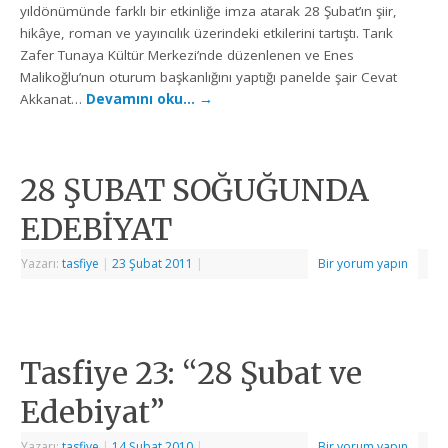
yıldönümünde farklı bir etkinliğe imza atarak 28 Şubat’ın şiir,
hikâye, roman ve yayıncılık üzerindeki etkilerini tartıştı. Tarık
Zafer Tunaya Kültür Merkezi’nde düzenlenen ve Enes
Malikoğlu’nun oturum başkanlığını yaptığı panelde şair Cevat
Akkanat…
Devamını oku…
→
28 ŞUBAT SOĞUĞUNDA
EDEBİYAT
Yazarı:
tasfiye
|
23 Şubat 2011
|
Bir yorum yapın
Tasfiye 23: “28 Şubat ve
Edebiyat”
Yazarı:
tasfiye
|
14 Şubat 2010
|
Bir yorum yapın