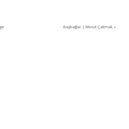
lge
Başbağlar | Mesut Çakmak
»