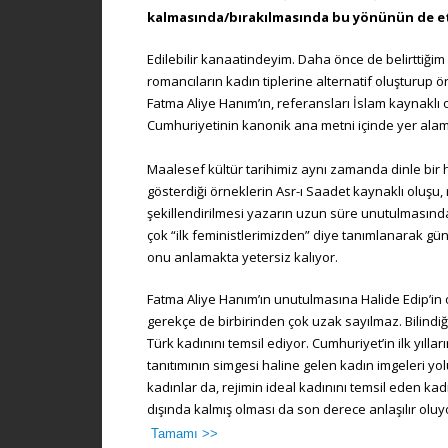
kalmasında/bırakılmasında bu yönünün de etk
Edilebilir kanaatindeyim. Daha önce de belirttiği
romancıların kadın tiplerine alternatif oluşturup ör
Fatma Aliye Hanım’ın, referansları İslam kaynaklı 
Cumhuriyetinin kanonik ana metni içinde yer alama
Maalesef kültür tarihimiz aynı zamanda dinle bir 
gösterdiği örneklerin Asr-ı Saadet kaynaklı oluşu, 
şekillendirilmesi yazarın uzun süre unutulmasında 
çok “ilk feministlerimizden” diye tanımlanarak gün
onu anlamakta yetersiz kalıyor.
Fatma Aliye Hanım’ın unutulmasına Halide Edip’in o
gerekçe de birbirinden çok uzak sayılmaz. Bilindiği
Türk kadınını temsil ediyor. Cumhuriyet’in ilk yıllar
tanıtımının simgesi haline gelen kadın imgeleri yol
kadınlar da, rejimin ideal kadınını temsil eden ka
dışında kalmış olması da son derece anlaşılır oluy
Tamamı >>