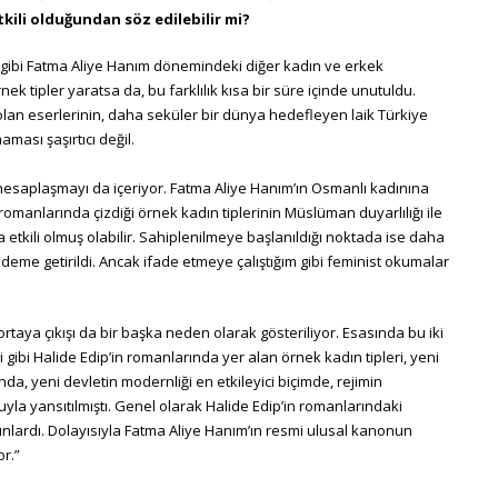
ili olduğundan söz edilebilir mi?
m gibi Fatma Aliye Hanım dönemindeki diğer kadın ve erkek
nek tipler yaratsa da, bu farklılık kısa bir süre içinde unutuldu.
olan eserlerinin, daha seküler bir dünya hedefleyen laik Türkiye
ması şaşırtıcı değil.
hesaplaşmayı da içeriyor. Fatma Aliye Hanım’ın Osmanlı kadınına
romanlarında çizdiği örnek kadın tiplerinin Müslüman duyarlılığı ile
etkili olmuş olabilir. Sahiplenilmeye başlanıldığı noktada ise daha
deme getirildi. Ancak ifade etmeye çalıştığım gibi feminist okumalar
rtaya çıkışı da bir başka neden olarak gösteriliyor. Esasında bu iki
 gibi Halide Edip’in romanlarında yer alan örnek kadın tipleri, yeni
ında, yeni devletin modernliği en etkileyici biçimde, rejimin
uyla yansıtılmıştı. Genel olarak Halide Edip’in romanlarındaki
dınlardı. Dolayısıyla Fatma Aliye Hanım’ın resmi ulusal kanonun
or.”