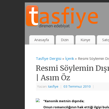
Anasayfa
Dizin
Künye
Satı
Tasfiye Dergisi
»
İçerik
» Resmi Söylemin Dış
Resmi Söylemin Dışı
| Asım Öz
Yazarı:
tasfiye
|
03 Temmuz 2010
|
“Kanonik metnin dışında;
Onun romancılığının hak ettiği ilgiyi bu