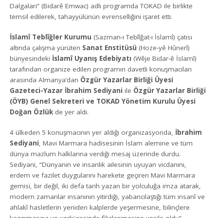
Dalgaları” (Bidarê Emwac) adlı programda TOKAD ile birlikte
temsil edilerek, tahayyülünün evrenselliğini işaret etti.
İslamî Teblîğler Kurumu
(Sazman-ı Teblîğat-ı İslamî) çatısı
altında çalışma yürüten
Sanat Enstitüsü
(Hoze-yê Hûnerî)
bünyesindeki
İslamî Uyanış Edebiyatı
(Wêje Bidar-ê İslamî)
tarafından organize edilen programın davetli konuşmacıları
arasında Almanya’dan
Özgür Yazarlar Birliği Üyesi
Gazeteci-Yazar İbrahim Sediyani
ile
Özgür Yazarlar Birliği
(ÖYB) Genel Sekreteri ve TOKAD Yönetim Kurulu Üyesi
Doğan Özlük
de yer aldı.
4 ülkeden 5 konuşmacının yer aldığı organizasyonda,
İbrahim
Sediyani
, Mavi Marmara hadisesinin İslam alemine ve tüm
dünya mazlum halklarına verdiği mesaj üzerinde durdu.
Sediyani, “Dünyanın ve insanlık ailesinin uyuyan vicdanını,
erdem ve fazilet duygularını harekete geçiren Mavi Marmara
gemisi, bir değil, iki defa tarih yazan bir yolculuğa imza atarak,
modern zamanlar insanının yitirdiği, yabancılaştığı tüm insanî ve
ahlakî hasletlerin yeniden kalplerde yeşermesine, bilinçlere