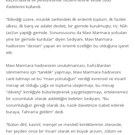
kazınmasına ve yerküresinde filizlenmesine vesile oldu”
ifadelerini kullandı.
“Bilindiği üzere, insanlık tarihindeki ilk erdemli toplum, ilk fazilet
ülkesi, ilk barış ve adalet devleti, bir gemide kurulmuştu; Hz. Nûh
(as)’un yaptığı gemide. Sonuncusunu da Mavi Marmara yolcuları
yine bir gemide kurdular” diyen Sediyani, Mavi Marmara
hadisesini “destan” yapan en önemli özelliğin bu olduğuna işaret
etti.
Mavi Marmara hadisesinin unutulmaması, hafızâlardan
silinmemesi için “tanıklık” yapmayı, Mavi Marmara hadisesini
canlı tutmayı ve bu “mavi yolculuğun” verdiği evrensel ve insanî
mesajı ait olduğu çağa ve topluma ulaştırmayı, bu mesajı
“dâvetçi” kimliğiyle bütünleştirerek yaygınlaştırmayı, ertelenemez
bir sorumluluk olarak addettiğini belirten Sediyani, “Bu
sorumluluğun gereği olarak da, nazik davetinize icabet ederek
buraya, Tahran’a geldim” dedi.
“Bütün dînî, kavmî, menşeî ve meslekî kimliklerimin ötesinde,
her şeyden önce bir ‘insan’ olarak en büyük arzum, zûlüm ve