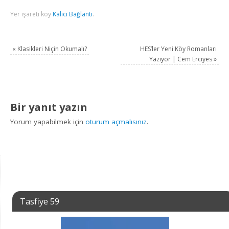
Yer işareti koy
Kalıcı Bağlantı
.
«
Klasikleri Niçin Okumalı?
HES’ler Yeni Köy Romanları
Yazıyor | Cem Erciyes
»
Bir yanıt yazın
Yorum yapabilmek için
oturum açmalısınız
.
Tasfiye 59